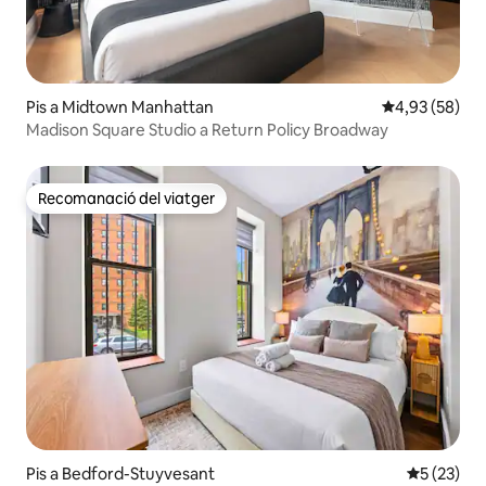
Pis a Midtown Manhattan
4,93 de puntua
4,93 (58)
Madison Square Studio a Return Policy Broadway
Recomanació del viatger
Recomanació del viatger
Pis a Bedford-Stuyvesant
5 de puntu
5 (23)