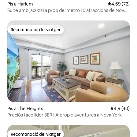
Pis a Harlem
4,69 de puntua
4,69 (72)
Suite amb jacuzzi a prop del metro i d'atraccions de Nova
York
Recomanació del viatger
Recomanació del viatger
Pis a The Heights
4,9 de puntua
4,9 (40)
Preciós i acollidor 3BR | A prop d'aventures a Nova York
Recomanació del viatger
Recomanació del viatger