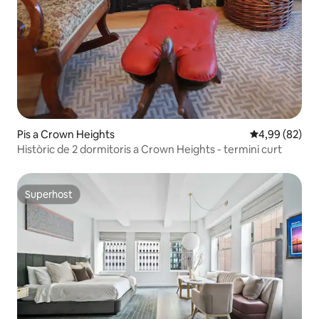
Pis a Crown Heights
4,99 de puntua
4,99 (82)
Històric de 2 dormitoris a Crown Heights - termini curt
Superhost
Superhost