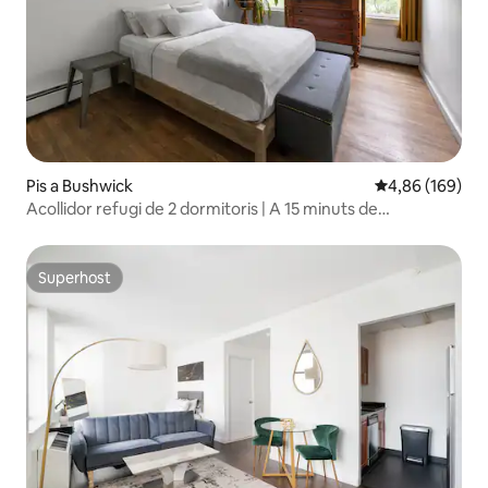
Pis a Bushwick
4,86 de puntuac
4,86 (169)
Acollidor refugi de 2 dormitoris | A 15 minuts de
Manhattan
Superhost
Superhost