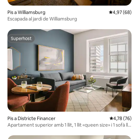
Pis a Williamsburg
4,97 de puntua
4,97 (68)
Escapada al jardí de Williamsburg
Superhost
Superhost
Pis a Districte Financer
4,78 de puntua
4,78 (76)
Apartament superior amb 1 llit, 1 llit «queen size» i 1 sofà llit
- FiDi