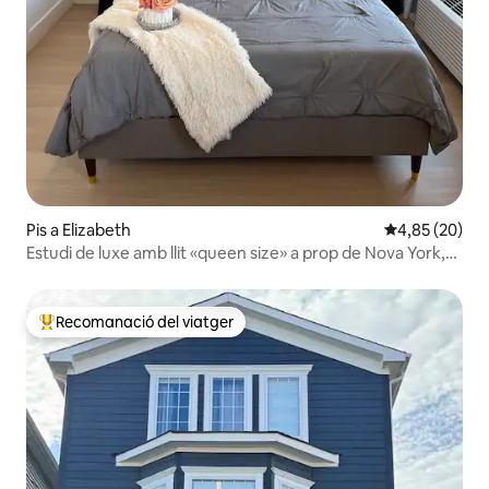
Pis a Elizabeth
4,85 de puntua
4,85 (20)
Estudi de luxe amb llit «queen size» a prop de Nova York,
EWR i MetLife
Recomanació del viatger
Principals recomanacions dels viatgers