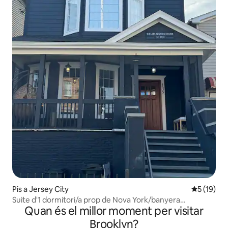
Pis a Jersey City
5 de puntu
5 (19)
Suite d'1 dormitori/a prop de Nova York/banyera
Quan és el millor moment per visitar
d'hidromassatge/privada/pati
Brooklyn?