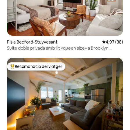
Pis a Bedford-Stuyvesant
4,97 de puntua
4,97 (38)
Suite doble privada amb llit «queen size» a Brooklyn
Brownstone
Recomanació del viatger
Principals recomanacions dels viatgers