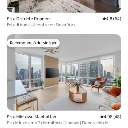
Pis a Districte Financer
4,8 de puntua
4,8 (64)
Estudi bonic al centre de Nova York
Recomanació del viatger
Recomanació del viatger
Pis a Midtown Manhattan
4,98 de puntua
4,98 (48)
Pis de luxe amb 2 dormitoris i 2 banys | Decoració de