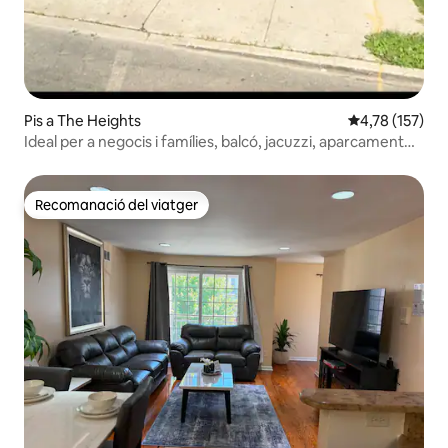
Pis a The Heights
4,78 de puntua
4,78 (157)
Ideal per a negocis i famílies, balcó, jacuzzi, aparcament
gratuït
Recomanació del viatger
Recomanació del viatger