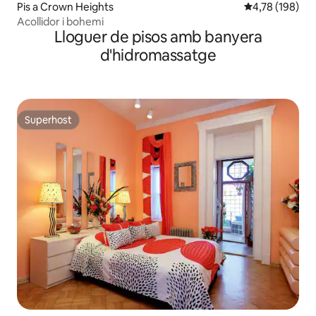
Pis a Crown Heights
4,78 de puntuac
4,78 (198)
Acollidor i bohemi
Lloguer de pisos amb banyera
d'hidromassatge
Superhost
Superhost