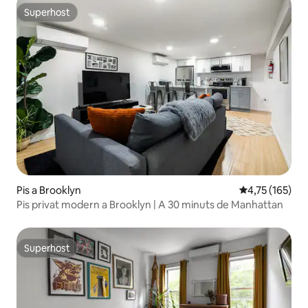
Superhost
Superhost
Pis a Brooklyn
4,75 de puntua
4,75 (165)
Pis privat modern a Brooklyn | A 30 minuts de Manhattan
Superhost
Superhost