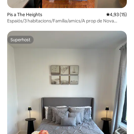
Pis a The Heights
4,93 de puntu
4,93 (15)
Espaiós/3 habitacions/Família/amics/A prop de Nova
York/Metlife
Superhost
Superhost