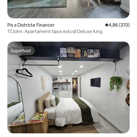
Pis a Districte Financer
4,86 de puntuac
4,86 (370)
17John: Apartament tipus estudi Deluxe King
Superhost
Superhost