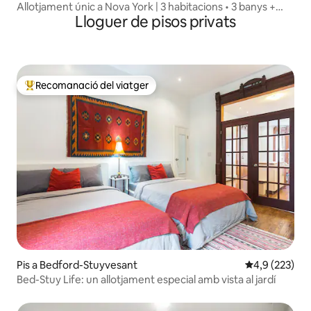
Allotjament únic a Nova York | 3 habitacions • 3 banys +
Lloguer de pisos privats
pati
Recomanació del viatger
Principals recomanacions dels viatgers
Pis a Bedford-Stuyvesant
4,9 de puntuac
4,9 (223)
Bed-Stuy Life: un allotjament especial amb vista al jardí