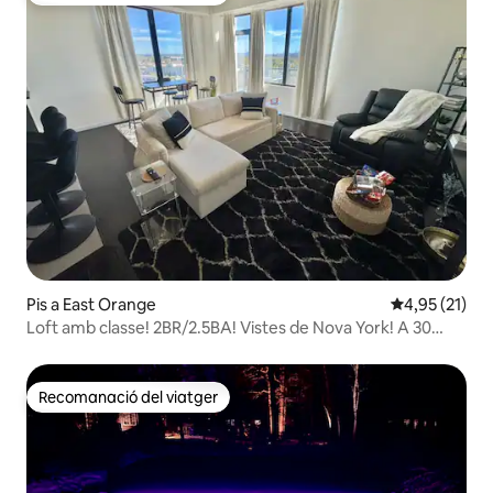
Pis a East Orange
4,95 de puntu
4,95 (21)
Loft amb classe! 2BR/2.5BA! Vistes de Nova York! A 30
minuts de Nova York
Recomanació del viatger
Recomanació del viatger