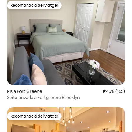
Recomanació del viatger
Recomanació del viatger
Pis a Fort Greene
4,78 de puntua
4,78 (155)
Suite privada a Fortgreene Brooklyn
Recomanació del viatger
Recomanació del viatger