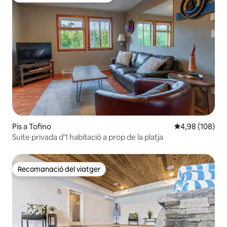
Pis a Tofino
4,98 de puntuac
4,98 (108)
Suite privada d'1 habitació a prop de la platja
Recomanació del viatger
Recomanació del viatger