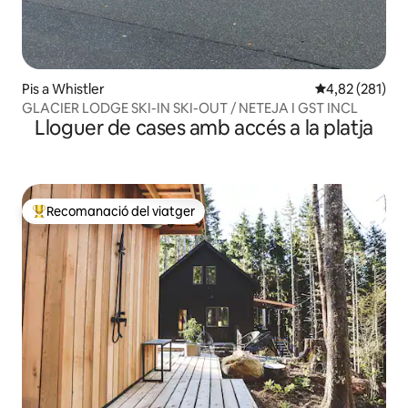
Pis a Whistler
4,82 de puntuac
4,82 (281)
GLACIER LODGE SKI-IN SKI-OUT / NETEJA I GST INCL
Lloguer de cases amb accés a la platja
Recomanació del viatger
Principals recomanacions dels viatgers