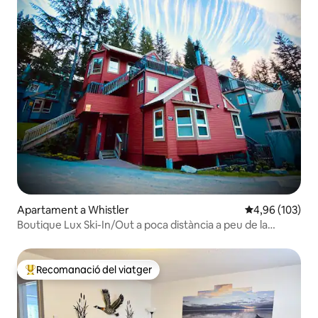
Apartament a Whistler
4,96 de puntuac
4,96 (103)
Boutique Lux Ski-In/Out a poca distància a peu de la
Creekside Gondola
Recomanació del viatger
Principals recomanacions dels viatgers