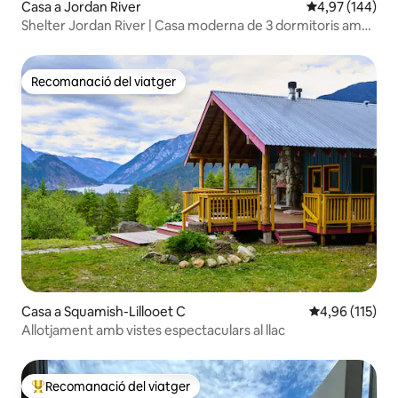
Casa a Jordan River
4,97 de puntuac
4,97 (144)
Shelter Jordan River | Casa moderna de 3 dormitoris amb
vistes al bosc
Recomanació del viatger
Recomanació del viatger
Casa a Squamish-Lillooet C
4,96 de puntua
4,96 (115)
Allotjament amb vistes espectaculars al llac
Recomanació del viatger
Principals recomanacions dels viatgers