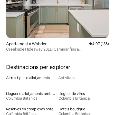
Apartament a Whistler
4,97 de puntuac
4,97 (135)
Creekside Hideaway 2BED|Caminar fins a
l'ascensor|Banyera d'hidromassatge|Prkg
Destinacions per explorar
Altres tipus d'allotjaments
Activitats
Lloguer d'allotjaments amb accés a un llac
Lloguer de vil·les
Colúmbia Britànica
Colúmbia Britànica
Reserves en complexos hotelers
Hotels boutique
Colúmbia Britànica
Colúmbia Britànica