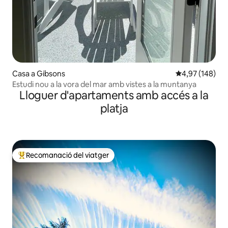
Casa a Gibsons
4,97 de puntuac
4,97 (148)
Estudi nou a la vora del mar amb vistes a la muntanya
Lloguer d'apartaments amb accés a la
platja
Recomanació del viatger
Principals recomanacions dels viatgers