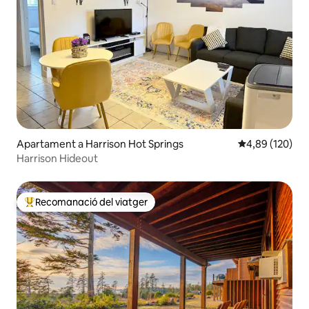
Apartament a Harrison Hot Springs
4,89 de puntuac
4,89 (120)
Harrison Hideout
Recomanació del viatger
Principals recomanacions dels viatgers