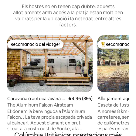
Els hostes no en tenen cap dubte: aquests
allotjaments amb accés a la platja estan molt ben
valorats per la ubicació i la netedat, entre altres
factors.
Recomanació del viatger
Recomanació de
Recomanació del viatger
Principals recoma
Caravana o autocaravana a
4,96 de puntuació mitjana d'un t
4,96 (356)
Allotjament agrícol
Sooke
Hache
The Aluminum Falcon Airsteam
Caseta de fusta a l
amb canoa i caiac
Et donem la benvinguda a l'Aluminum
A només 8 km de l
Falcon. . La teva pròpia escapada privada
carreteres, sembla
al balneari. Aquest diamant en brut
de quilòmetres de 
situat a la costa oest de Sooke, a la
espai és un ranxo 
Colúmbia Britànica: prestacions més
Colúmbia Britànica, és un punt de
hectàrees, en un para