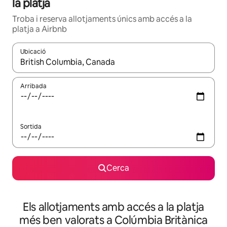
la platja
Troba i reserva allotjaments únics amb accés a la
platja a Airbnb
Ubicació
Quan els resultats estiguin disponibles, podràs navegar-hi a través 
Arribada
Sortida
Cerca
Els allotjaments amb accés a la platja
més ben valorats a Colúmbia Britànica