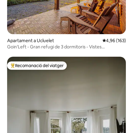
Apartament a Ucluelet
4,96 de puntuac
4,96 (163)
Goin'Left - Gran refugi de 3 dormitoris - Vistes
espectaculars
Recomanació del viatger
Principals recomanacions dels viatgers