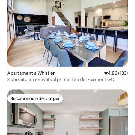
Apartament a Whistler
4,86 de puntuac
4,86 (133)
3 dormitoris renovats al primer tee del Fairmont GC
Recomanació del viatger
Recomanació del viatger