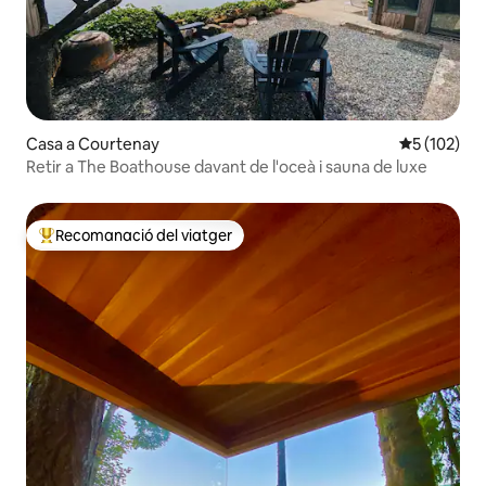
Casa a Courtenay
5 de puntua
5 (102)
Retir a The Boathouse davant de l'oceà i sauna de luxe
Recomanació del viatger
Principals recomanacions dels viatgers