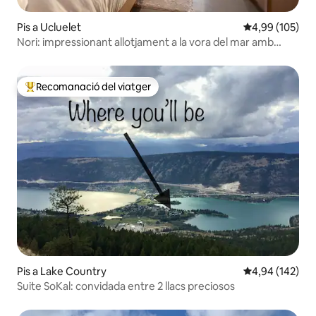
Pis a Ucluelet
4,99 de puntuac
4,99 (105)
Nori: impressionant allotjament a la vora del mar amb
sauna privada
Recomanació del viatger
Principals recomanacions dels viatgers
Pis a Lake Country
4,94 de puntuac
4,94 (142)
Suite SoKal: convidada entre 2 llacs preciosos