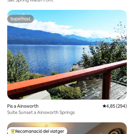
Superhost
Superhost
Pis a Ainsworth
4,85 de puntuac
4,85 (294)
Suite Sunset a Ainsworth Springs
Recomanació del viatger
Principals recomanacions dels viatgers