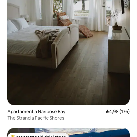
Apartament a Nanoose Bay
4,98 de puntuac
4,98 (176)
The Strand a Pacific Shores