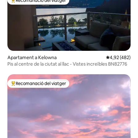
Recomanació del viatger
Principals recomanacions dels viatgers
Apartament a Kelowna
4,92 de puntuac
4,92 (482)
Pis al centre de la ciutat al llac - Vistes increïbles BN82776
Recomanació del viatger
Principals recomanacions dels viatgers