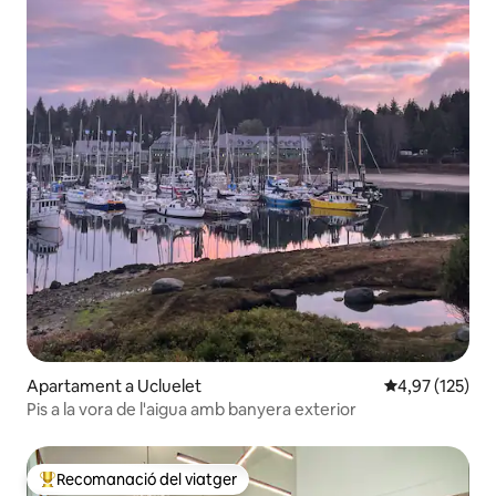
Apartament a Ucluelet
4,97 de puntuac
4,97 (125)
Pis a la vora de l'aigua amb banyera exterior
Recomanació del viatger
Principals recomanacions dels viatgers