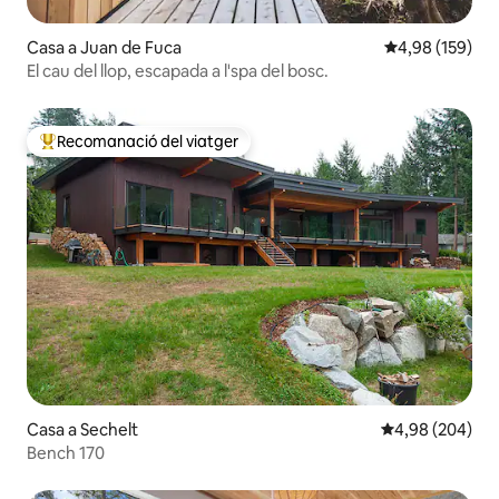
Casa a Juan de Fuca
4,98 de puntuac
4,98 (159)
El cau del llop, escapada a l'spa del bosc.
Recomanació del viatger
Principals recomanacions dels viatgers
Casa a Sechelt
4,98 de puntuac
4,98 (204)
Bench 170