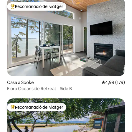
Recomanació del viatger
Principals recomanacions dels viatgers
Casa a Sooke
4,99 de puntuac
4,99 (179)
Elora Oceanside Retreat - Side B
Recomanació del viatger
Principals recomanacions dels viatgers