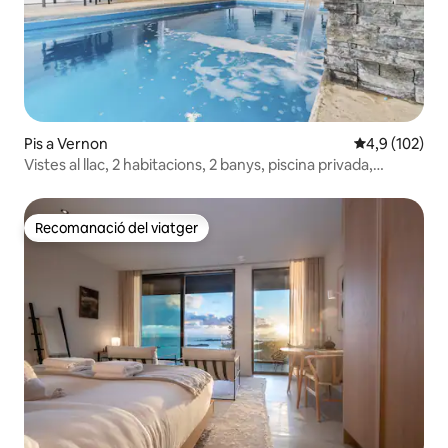
Pis a Vernon
4,9 de puntua
4,9 (102)
Vistes al llac, 2 habitacions, 2 banys, piscina privada,
banyera d'hidromassatge
Recomanació del viatger
Recomanació del viatger