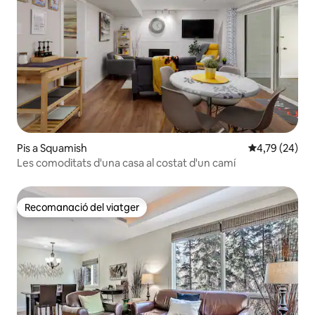
Pis a Squamish
4,79 de puntua
4,79 (24)
Les comoditats d'una casa al costat d'un camí
Recomanació del viatger
Recomanació del viatger