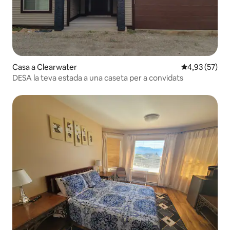
Casa a Clearwater
4,93 de puntua
4,93 (57)
DESA la teva estada a una caseta per a convidats