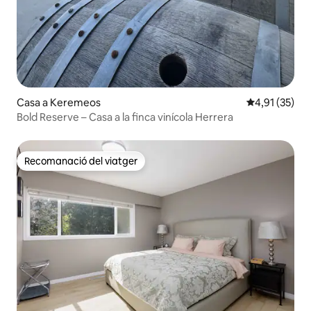
Casa a Keremeos
4,91 de puntu
4,91 (35)
Bold Reserve – Casa a la finca vinícola Herrera
Recomanació del viatger
Recomanació del viatger