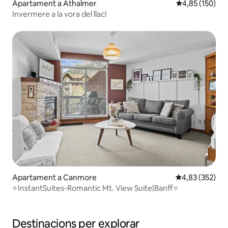
Apartament a Athalmer
4,85 de puntuac
4,85 (150)
Invermere a la vora del llac!
Apartament a Canmore
4,83 de puntuac
4,83 (352)
⭐️InstantSuites-Romantic Mt. View Suite|Banff⭐️
Destinacions per explorar