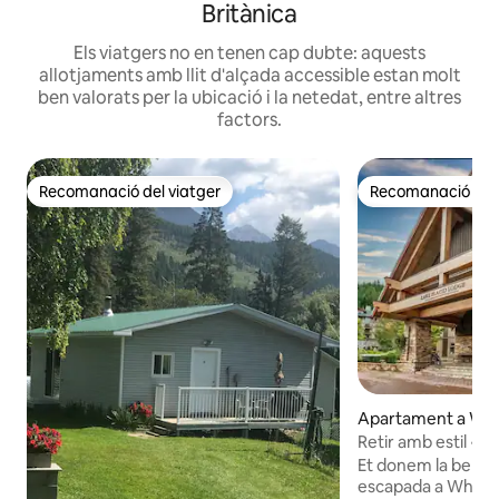
Britànica
Els viatgers no en tenen cap dubte: aquests
allotjaments amb llit d'alçada accessible estan molt
ben valorats per la ubicació i la netedat, entre altres
factors.
Recomanació del viatger
Recomanació del 
Recomanació del viatger
Recomanació del 
Apartament a Whi
Retir amb estil • A
Piscina i banyera 
Et donem la benvin
escapada a Whistle