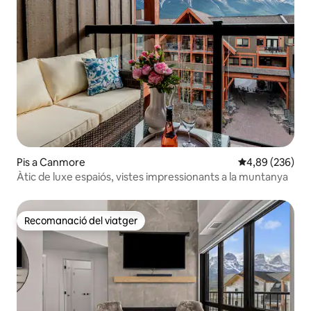
Pis a Canmore
4,89 de puntuac
4,89 (236)
Àtic de luxe espaiós, vistes impressionants a la muntanya
Recomanació del viatger
Recomanació del viatger