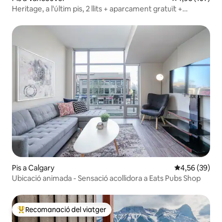
Heritage, a l'últim pis, 2 llits + aparcament gratuït +
transport públic ràpid
Pis a Calgary
4,56 de puntua
4,56 (39)
Ubicació animada - Sensació acollidora a Eats Pubs Shop
Recomanació del viatger
Principals recomanacions dels viatgers