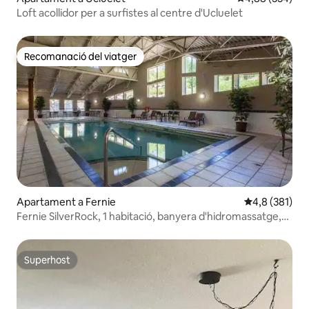
Loft acollidor per a surfistes al centre d'Ucluelet
Recomanació del viatger
Recomanació del viatger
Apartament a Fernie
4,8 de puntua
4,8 (381)
Fernie SilverRock, 1 habitació, banyera d'hidromassatge,
piscina, sauna, gimnàs
Superhost
Superhost