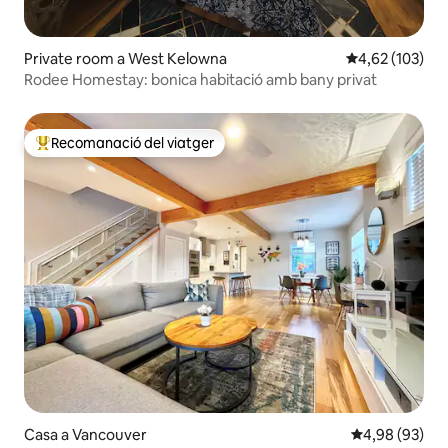
Private room a West Kelowna
4,62 de puntuac
4,62 (103)
Rodee Homestay: bonica habitació amb bany privat
Recomanació del viatger
Principals recomanacions dels viatgers
Casa a Vancouver
4,98 de puntua
4,98 (93)