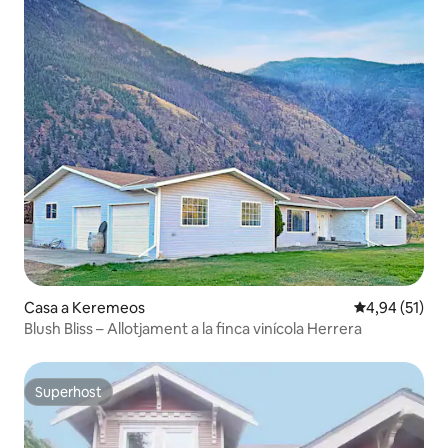
Casa a Keremeos
4,94 de puntu
4,94 (51)
Blush Bliss – Allotjament a la finca vinícola Herrera
Superhost
Superhost