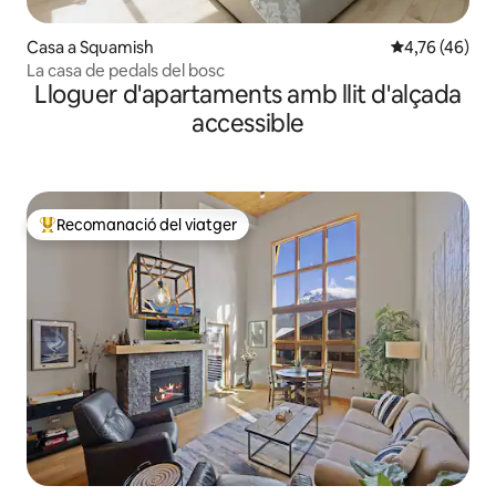
Casa a Squamish
4,76 de puntua
4,76 (46)
La casa de pedals del bosc
Lloguer d'apartaments amb llit d'alçada
accessible
Recomanació del viatger
Principals recomanacions dels viatgers