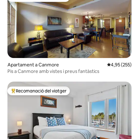
Principals recomanacions dels viatgers
Apartament a Canmore
4,95 de puntuac
4,95 (255)
Pis a Canmore amb vistes i preus fantàstics
Recomanació del viatger
Principals recomanacions dels viatgers