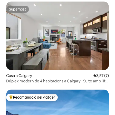
Superhost
Superhost
Casa a Calgary
3,57 de punt
3,57 (7)
Dúplex modern de 4 habitacions a Calgary | Suite amb llit
«king size» i pati
Recomanació del viatger
Principals recomanacions dels viatgers