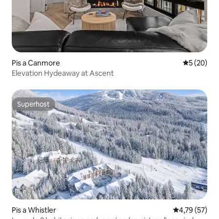
Pis a Canmore
5 de puntua
5 (20)
Elevation Hydeaway at Ascent
Superhost
Superhost
Pis a Whistler
4,79 de puntu
4,79 (57)