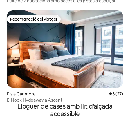
Luxe de 2 habitacions amb accés a les pistes d'esquí, al
turó
Recomanació del viatger
Recomanació del viatger
Pis a Canmore
5 de puntu
5 (27)
El Nook Hydeaway a Ascent
Lloguer de cases amb llit d'alçada
accessible