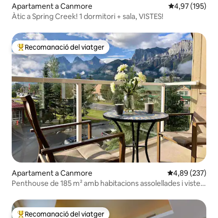
Apartament a Canmore
4,97 de puntuac
4,97 (195)
Àtic a Spring Creek! 1 dormitori + sala, VISTES!
Recomanació del viatger
Principals recomanacions dels viatgers
Apartament a Canmore
4,89 de puntuac
4,89 (237)
Penthouse de 185 m² amb habitacions assolellades i vistes
a la muntanya!
Recomanació del viatger