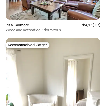
Pis a Canmore
4,92 de puntuac
4,92 (157)
Woodland Retreat de 2 dormitoris
Recomanació del viatger
Recomanació del viatger