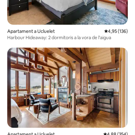
Apartament a Ucluelet
4,95 de puntuac
4,95 (136)
Harbour Hideaway: 2 dormitoris a la vora de l'aigua
Apartament a Ucluelet
4,88 de puntuac
4,88 (354)