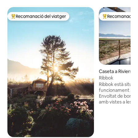
Recomanació del viatger
Recomanació de
Principals recomanacions dels viatgers
Principals recoma
Caseta a Rivierso
Ribbok
Ribbok està situat
funcionament a la
Envoltat de bonic
amb vistes a les 
Riviersonderend. Unitat independent
moderna que inclo
Dormitori individua
Bany amb dutxa, và
totalment equipad
nevera, microones,