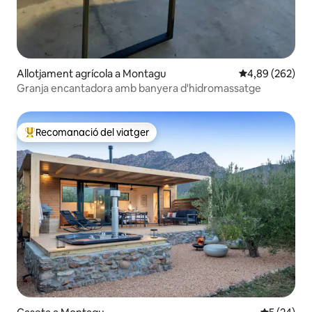
Allotjament agrícola a Montagu
4,89 de puntuac
4,89 (262)
Granja encantadora amb banyera d'hidromassatge
Recomanació del viatger
Principals recomanacions dels viatgers