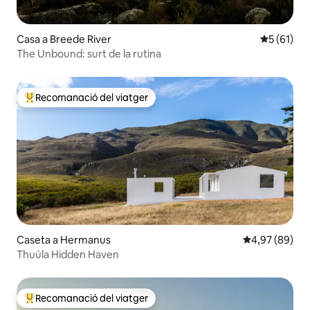
Casa a Breede River
5 de puntu
5 (61)
The Unbound: surt de la rutina
Recomanació del viatger
Principals recomanacions dels viatgers
Caseta a Hermanus
4,97 de puntua
4,97 (89)
Thuúla Hidden Haven
Recomanació del viatger
Principals recomanacions dels viatgers