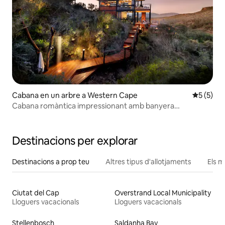
Cabana en un arbre a Western Cape
5 de punt
5 (5)
Cabana romàntica impressionant amb banyera
d'hidromassatge
Destinacions per explorar
Destinacions a prop teu
Altres tipus d'allotjaments
Els m
Ciutat del Cap
Overstrand Local Municipality
Lloguers vacacionals
Lloguers vacacionals
Stellenbosch
Saldanha Bay