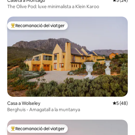
Caseta a Montagu
5 de puntua
5 (24)
The Olive Pod: luxe minimalista a Klein Karoo
Recomanació del viatger
Principals recomanacions dels viatgers
Casa a Wolseley
5 de puntu
5 (48)
Berghuis - Amagatall a la muntanya
Recomanació del viatger
Principals recomanacions dels viatgers