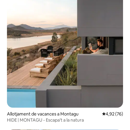
Allotjament de vacances a Montagu
4,92 de puntua
4,92 (76)
HIDE | MONTAGU - Escapa't a la natura