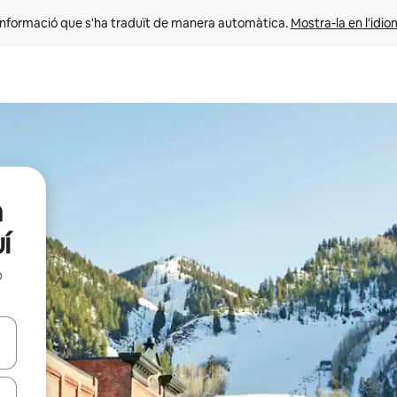
informació que s'ha traduït de manera automàtica. 
Mostra-la en l'idio
n
í
b
ar-hi a través de les tecles de les fletxes (amunt i avall), o bé fent un t