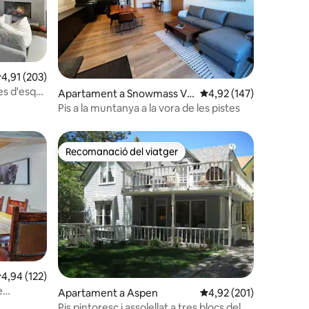
3 avaluacions
,91 de puntuació mitjana d'un total de 5; 203 avaluacions
4,91 (203)
s d'esquí,
Apartament a Snowmass Vill
4,92 de puntuació mitja
4,92 (147)
age
Pis a la muntanya a la vora de les pistes
Recomanació del viatger
viatgers
Recomanació del viatger
,94 de puntuació mitjana d'un total de 5; 122 avaluacions
4,94 (122)
 avaluacions
e
Apartament a Aspen
4,92 de puntuació mitja
4,92 (201)
Pis pintoresc i assolellat a tres blocs del