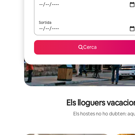
Sortida
Cerca
Els lloguers vacaci
Els hostes no ho dubten: aqu