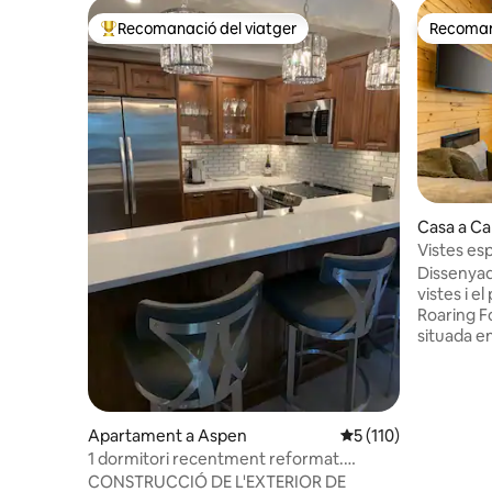
Recomanació del viatger
Recomana
Principals recomanacions dels viatgers
Recomana
Casa a C
Vistes es
banyera d
Dissenyad
vistes i el
Roaring F
situada e
pintoresc 
impressio
integració
s'aconseg
Apartament a Aspen
5 de puntuació mitja
5 (110)
i grans fi
1 dormitori recentment reformat.
l'allotjam
Elegància informal.
CONSTRUCCIÓ DE L'EXTERIOR DE
natural. 