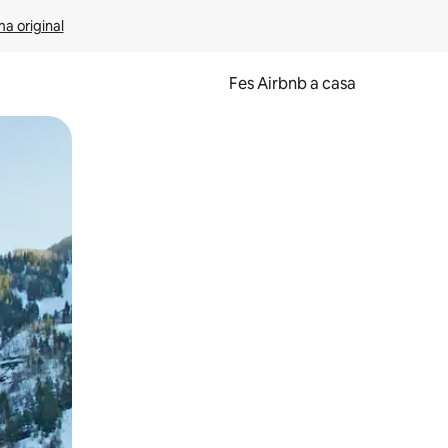
ma original
Fes Airbnb a casa
oc a la pantalla o fent-hi lliscar el dit.