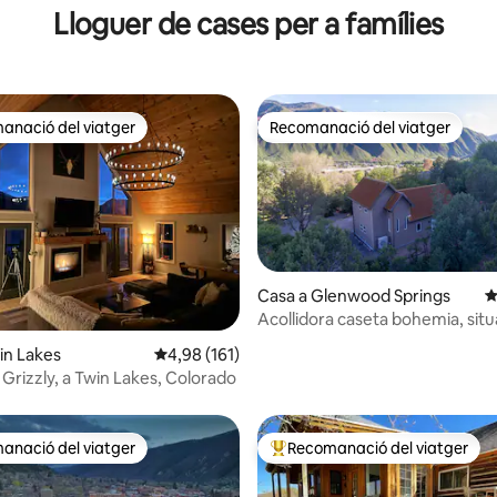
Lloguer de cases per a famílies
anació del viatger
Recomanació del viatger
ls recomanacions dels viatgers
Recomanació del viatger
a d'un total de 5; 170 avaluacions
Casa a Glenwood Springs
4
Acollidora caseta bohemia, situ
afores de la ciutat!
in Lakes
4,98 de puntuació mitjana d'un total de 5; 16
4,98 (161)
t Grizzly, a Twin Lakes, Colorado
anació del viatger
Recomanació del viatger
ls recomanacions dels viatgers
Principals recomanacions dels 