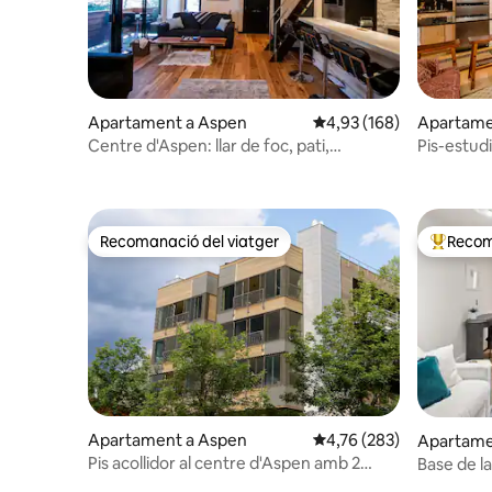
Apartament a Aspen
4,93 de puntuació mitjan
4,93 (168)
Apartame
Centre d'Aspen: llar de foc, pati,
Pis-estudi
aparcament, rentadora, aire condicionat
Recomanació del viatger
Recom
Recomanació del viatger
Principa
Apartament a Aspen
4,76 de puntuació mitjan
4,76 (283)
Apartame
Pis acollidor al centre d'Aspen amb 2
Base de l
dormitoris i 1,5 banys en una ubicació
escapada 