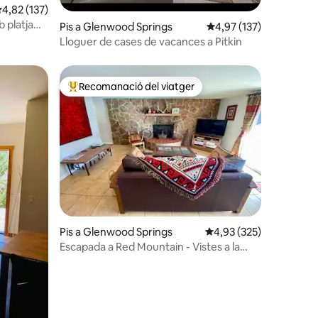
,82 de puntuació mitjana d'un total de 5; 137 avaluacions
4,82 (137)
 platja
8 avaluacions
Pis a Glenwood Springs
4,97 de puntuació mitja
4,97 (137)
Lloguer de cases de vacances a Pitkin
Recomanació del viatger
Principals recomanacions dels viatgers
9 avaluacions
Pis a Glenwood Springs
4,93 de puntuació mitja
4,93 (325)
Escapada a Red Mountain - Vistes a la
muntanya des del centre de la ciutat