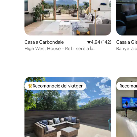
Casa a Carbondale
4,94 de puntuació mitjan
4,94 (142)
Casa a G
High West House – Retir serè a la
Banyera d
muntanya
amb les m
Recomanació del viatger
Recomana
Principals recomanacions dels viatgers
Recomana