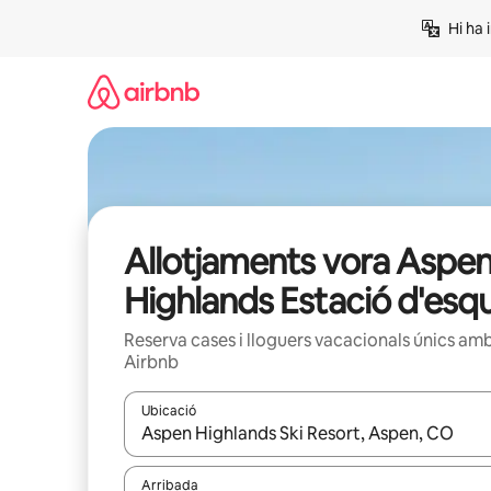
Salta
Hi ha 
Allotjaments vora Aspe
Highlands Estació d'esqu
Reserva cases i lloguers vacacionals únics am
Airbnb
Ubicació
Quan els resultats estiguin disponibles, podràs naveg
Arribada