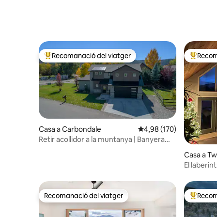
privilegiada
Recomanació del viatger
Recom
Principals recomanacions dels viatgers
Principa
Casa a Carbondale
4,98 de puntuació mitjan
4,98 (170)
Retir acollidor a la muntanya | Banyera
d'hidromassatge | A prop d'Aspen
Casa a Tw
El laberin
Recomanació del viatger
Recom
Recomanació del viatger
Principa