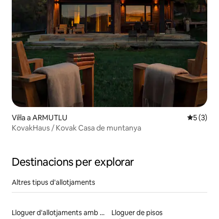
Vil·la a ARMUTLU
5 de punt
5 (3)
KovakHaus / Kovak Casa de muntanya
Destinacions per explorar
Altres tipus d'allotjaments
Lloguer d'allotjaments amb piscina
Lloguer de pisos