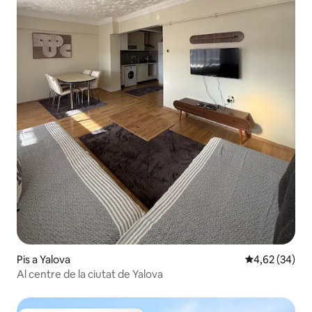
Pis a Yalova
4,62 de puntua
4,62 (34)
Al centre de la ciutat de Yalova