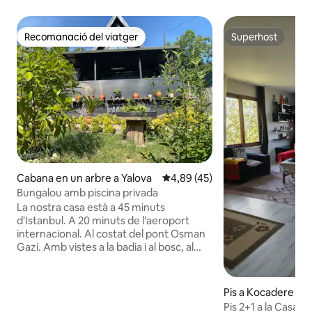
Recomanació del viatger
Superhost
Recomanació del viatger
Superhost
Cabana en un arbre a Yalova
4,89 de puntuació mitjana d'un 
4,89 (45)
Bungalou amb piscina privada
La nostra casa està a 45 minuts
d'Istanbul. A 20 minuts de l'aeroport
internacional. Al costat del pont Osman
Gazi. Amb vistes a la badia i al bosc, al
costat de la llacuna d'Hercegovina, on hi
ha 250 espècies d'ocells. És un lloc únic
on et despertes amb la melodia dels
Pis a Kocadere
ocells i l'alba. Tindràs un bon moment
Pis 2+1 a la Casa d