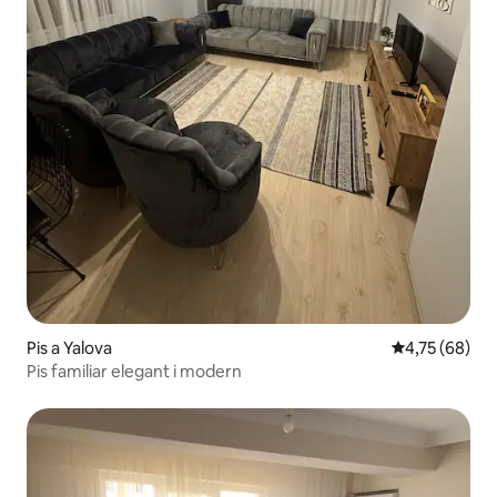
Pis a Yalova
4,75 de puntua
4,75 (68)
Pis familiar elegant i modern