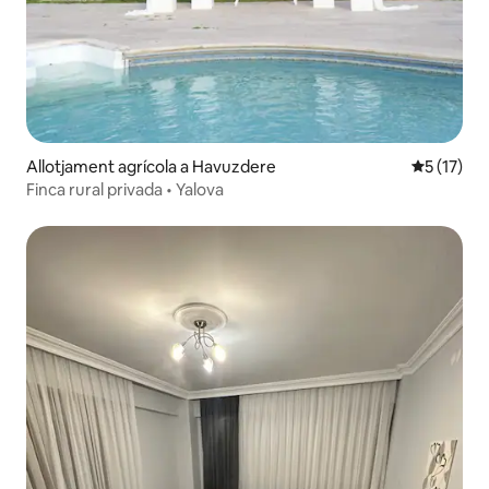
Allotjament agrícola a Havuzdere
5 de puntu
5 (17)
Finca rural privada • Yalova