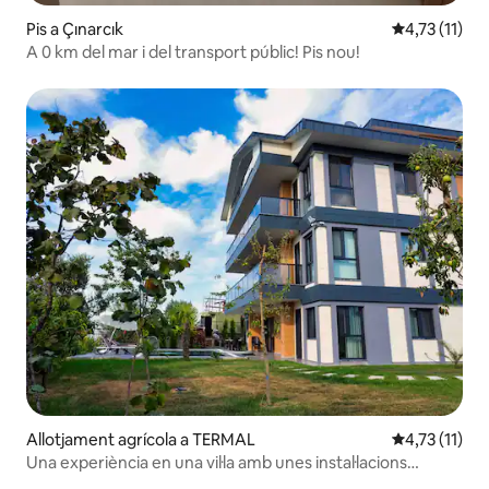
Pis a Çınarcık
4,73 de puntu
4,73 (11)
A 0 km del mar i del transport públic! Pis nou!
Allotjament agrícola a TERMAL
4,73 de puntu
4,73 (11)
Una experiència en una vil·la amb unes instal·lacions
extraordinàries