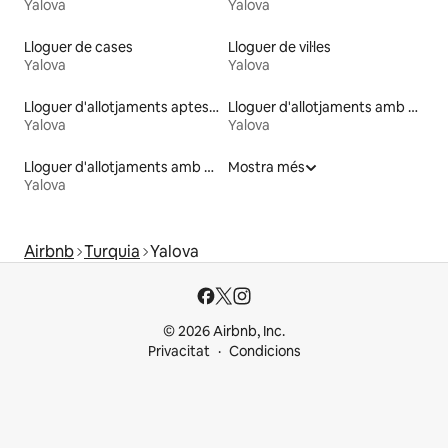
Yalova
Yalova
Lloguer de cases
Lloguer de vil·les
Yalova
Yalova
Lloguer d'allotjaments aptes per a famílies
Lloguer d'allotjaments amb accés a la platja
Yalova
Yalova
Lloguer d'allotjaments amb banyera d'hidromassatge
Mostra més
Yalova
Airbnb
Turquia
Yalova
© 2026 Airbnb, Inc.
Privacitat
Condicions