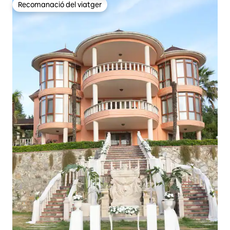
Recomanació del viatger
Recomanació del viatger