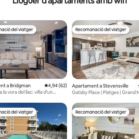
Lloguer d'apartaments amb wifi
ció del viatger
Recomanació del viatger
ció del viatger
Recomanació del viatger
na d'un total de 5; 83 avaluacions
nt a Bridgman
4,94 de puntuació mitjana d'un total de 5; 62
4,94 (62)
Apartament a Stevensville
 la vora del llac: vil·la d'un
Gatsby Place | Platges | Grand 
Cellers
ció del viatger
Recomanació del viatger
ció del viatger
Recomanació del viatger