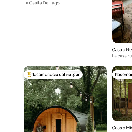
La Casita De Lago
Casa a Ne
La casa ru
Recomanació del viatger
Recomana
Principals recomanacions dels viatgers
Recomana
Casa a Mi