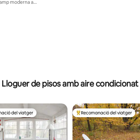
camp moderna a
dormitoris
mhouse
a d'un total de 5; 136 avaluacions
Lloguer de pisos amb aire condicionat
ció del viatger
Recomanació del viatger
ció del viatger
Principals recomanacions dels 