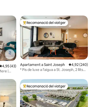
Recomanació del viatger
Principals recomanacions dels viatgers
Apartament a Saint Joseph
4,92 de puntuació mitja
4,92 (240)
 avaluacions
4,95 de puntuació mitjana d'un total de 5; 43 avaluacions
4,95 (43)
* Pis de luxe a l'aigua a St. Joseph, 2 llits
Mere |
«queen size» *
Recomanació del viatger
Principals recomanacions dels viatgers