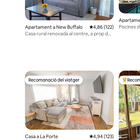
Apartame
Piscines 
Apartament a New Buffalo
4,86 de puntuació mitjan
4,86 (122)
perfecta a
Casa rural renovada al centre, a prop de
platges
la platja
Recomanació del viatger
Recom
Recomanació del viatger
Principa
Casa a La Porte
4,94 de puntuació mitjan
4,94 (123)