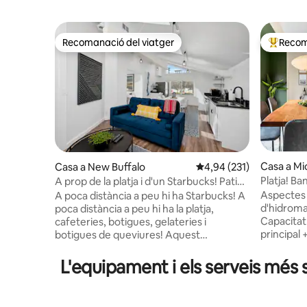
Recomanació del viatger
Recom
Recomanació del viatger
Principa
Casa a Mi
Casa a New Buffalo
4,94 de puntuació mitjan
4,94 (231)
Platja! B
A prop de la platja i d'un Starbucks! Pati
Buffalo! F
privat, foguera!
Aspectes 
A poca distància a peu hi ha Starbucks! A
d'hidroma
poca distància a peu hi ha la platja,
Capacitat 
cafeteries, botigues, gelateries i
principal 
botigues de queviures! Aquest
milla de l
allotjament amb 2 llits «queen size» i
Creek Wi
2 banys és perfecte per gaudir del pati
L'equipament i els serveis més 
Buffalo +
tancat, la graella, la foguera i els jocs de
l'aire lli
pati! Dedica uns dies a explorar cellers/
gas Televi
cerveseries, galeries d'art, botigues