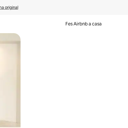
ma original
Fes Airbnb a casa
oc a la pantalla o fent-hi lliscar el dit.