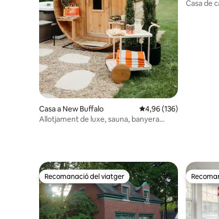
Casa de 
Dunefar
Casa a New Buffalo
4,96 de puntuació mitjan
4,96 (136)
Allotjament de luxe, sauna, banyera
d'hidromassatge, foguera, a 5 minuts de
la platja
Recomanació del viatger
Recomana
Recomanació del viatger
Recomana