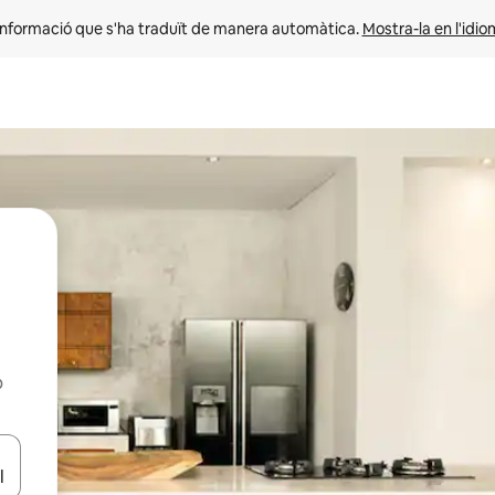
informació que s'ha traduït de manera automàtica. 
Mostra-la en l'idio
b
ar-hi a través de les tecles de les fletxes (amunt i avall), o bé fent un t