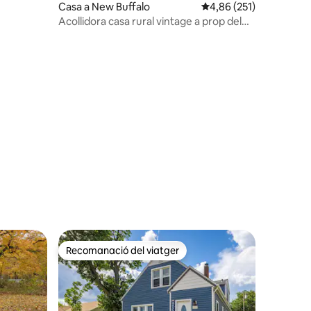
Casa a New Buffalo
4,86 de puntuació mitja
4,86 (251)
Acollidora casa rural vintage a prop del
llac
Recomanació del viatger
viatgers
Recomanació del viatger