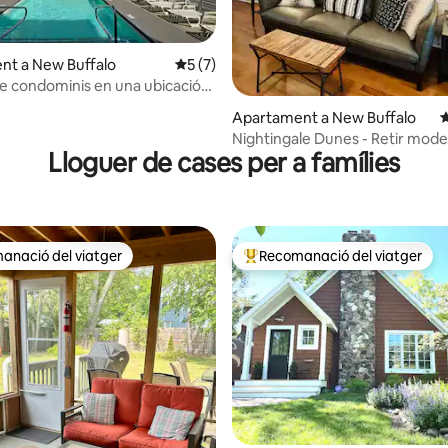
nt a New Buffalo
5 de puntuació mitjana d'un total de 5; 
5 (7)
de condominis en una ubicació
a d'un total de 5; 122 avaluacions
 1,5 minuts a peu de totes les
Apartament a New Buffalo
4
Nightingale Dunes - Retir moder
Lloguer de cases per a famílies
platja
anació del viatger
Recomanació del viatger
ls recomanacions dels viatgers
Principals recomanacions dels 
a d'un total de 5; 123 avaluacions