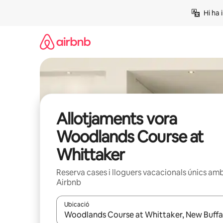
Salta
Hi ha 
Allotjaments vora
Woodlands Course at
Whittaker
Reserva cases i lloguers vacacionals únics am
Airbnb
Ubicació
Quan els resultats estiguin disponibles, podràs naveg