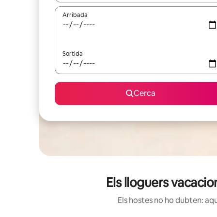
Arribada
Sortida
Cerca
Els lloguers vacaci
Els hostes no ho dubten: aqu