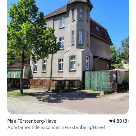
Pis a Fürstenberg/Havel
4,88 de puntu
4,88 (8)
Apartament de vacances a Fürstenberg/Havel