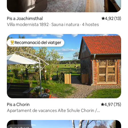
Pis a Joachimsthal
4,92 de puntu
4,92 (13)
Vil·la modernista 1892 · Sauna i natura · 4 hostes
Recomanació del viatger
Principals recomanacions dels viatgers
Pis a Chorin
4,97 de puntua
4,97 (75)
Apartament de vacances Alte Schule Chorin /
Schorfheide