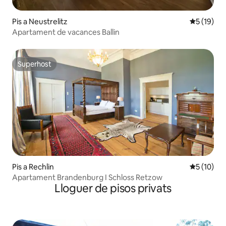
Pis a Neustrelitz
5 de puntu
5 (19)
Apartament de vacances Ballin
Superhost
Superhost
Pis a Rechlin
5 de puntu
5 (10)
Apartament Brandenburg I Schloss Retzow
Lloguer de pisos privats