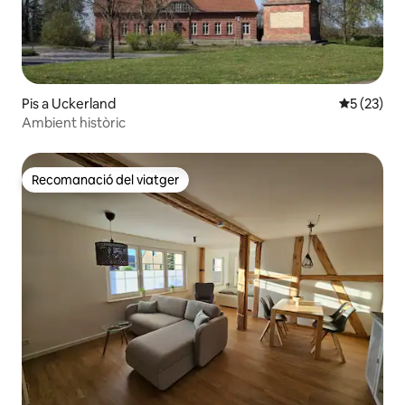
Pis a Uckerland
5 de puntu
5 (23)
Ambient històric
Recomanació del viatger
Recomanació del viatger