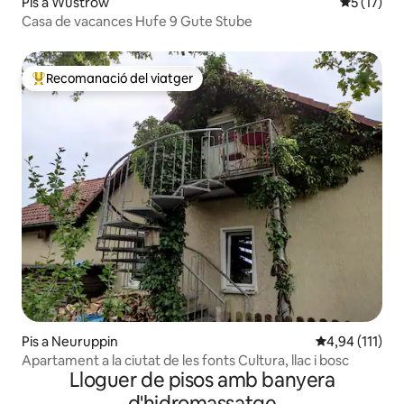
Pis a Wustrow
5 de puntu
5 (17)
Casa de vacances Hufe 9 Gute Stube
Recomanació del viatger
Principals recomanacions dels viatgers
Pis a Neuruppin
4,94 de puntua
4,94 (111)
Apartament a la ciutat de les fonts Cultura, llac i bosc
Lloguer de pisos amb banyera
d'hidromassatge