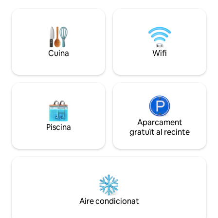
connexions RE5 de 90 minuts a
de l'avinguda. Als 
Berlín/Stralsund, sense trens d'alta
Feldstein d'un ant
velocitat i gairebé sense trànsit de
conservat com una 
mercaderies: agradablement tranquil i
ha 2 llacs de natac
amb un encant especial. Perfecte per a
peu. Els que aprecien la natura i la
parelles i per a qui busca relaxació, ideal
tranquil·litat els e
Cuina
Wifi
per descansar i relaxar-se.
Aparcament
Piscina
gratuït al recinte
Aire condicionat