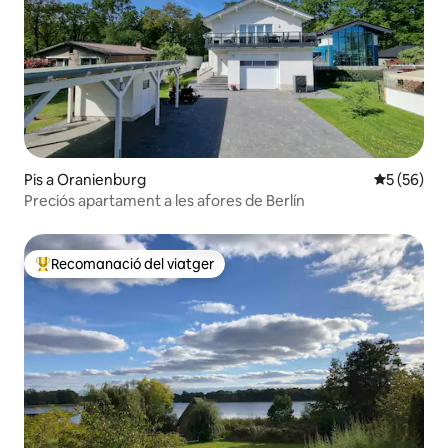
Pis a Oranienburg
5 de puntua
5 (56)
Preciós apartament a les afores de Berlín
Recomanació del viatger
Principals recomanacions dels viatgers