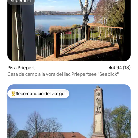
Superhost
Superhost
Pis a Priepert
4,94 de puntua
4,94 (18)
Casa de camp a la vora del llac Priepertsee "Seeblick"
Recomanació del viatger
Principals recomanacions dels viatgers