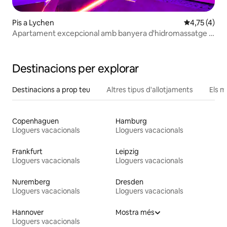
Pis a Lychen
4,75 de punt
4,75 (4)
Apartament excepcional amb banyera d'hidromassatge i
balcó
Destinacions per explorar
Destinacions a prop teu
Altres tipus d'allotjaments
Els m
Copenhaguen
Hamburg
Lloguers vacacionals
Lloguers vacacionals
Frankfurt
Leipzig
Lloguers vacacionals
Lloguers vacacionals
Nuremberg
Dresden
Lloguers vacacionals
Lloguers vacacionals
Hannover
Mostra més
Lloguers vacacionals