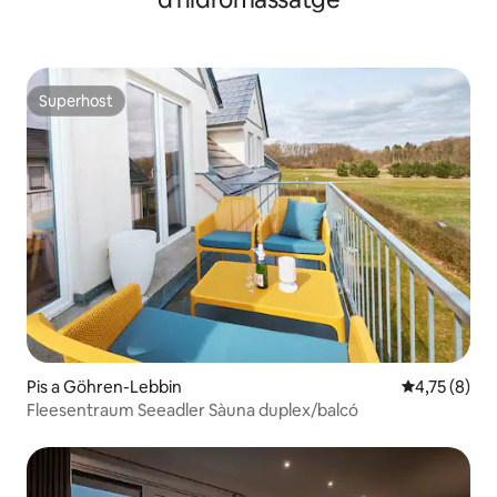
Superhost
Superhost
Pis a Göhren-Lebbin
4,75 de punt
4,75 (8)
Fleesentraum Seeadler Sàuna duplex/balcó