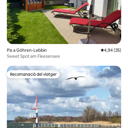
Pis a Göhren-Lebbin
4,94 de puntua
4,94 (35)
Sweet Spot am Fleesensee
Recomanació del viatger
Recomanació del viatger