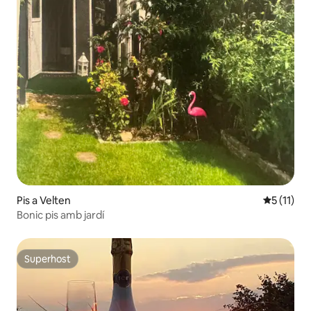
Pis a Velten
5 de puntu
5 (11)
Bonic pis amb jardí
Superhost
Superhost