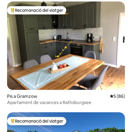
Recomanació del viatger
Principals recomanacions dels viatgers
Pis a Gramzow
5 de puntua
5 (86)
Apartament de vacances a Rathsburgsee
Recomanació del viatger
Principals recomanacions dels viatgers