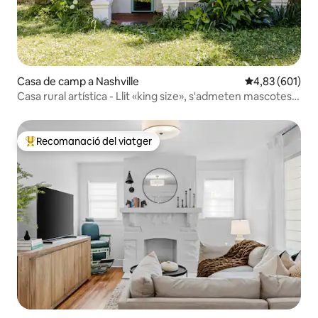
Casa de camp a Nashville
4,83 de puntuac
4,83 (601)
Casa rural artística - Llit «king size», s'admeten mascotes,
pati tancat
Recomanació del viatger
Principals recomanacions dels viatgers