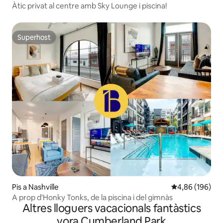
Àtic privat al centre amb Sky Lounge i piscina!
Superhost
Superhost
Pis a Nashville
4,86 de puntuac
4,86 (196)
A prop d'Honky Tonks, de la piscina i del gimnàs
Altres lloguers vacacionals fantàstics
vora Cumberland Park