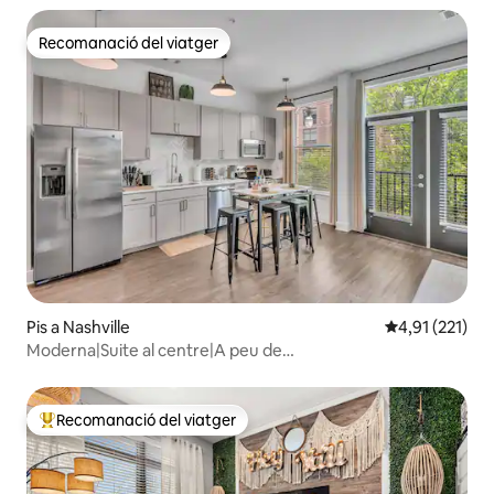
Recomanació del viatger
Recomanació del viatger
Pis a Nashville
4,91 de puntua
4,91 (221)
Moderna|Suite al centre|A peu de
Broadway|Piscina|Gimnàs|
Recomanació del viatger
Principals recomanacions dels viatgers