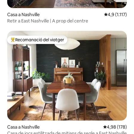
Casa a Nashville
4,9 de puntuaci
4,9 (1.117)
Retir a East Nashville | A prop del centre
Recomanació del viatger
Principals recomanacions dels viatgers
Casa a Nashville
4,98 de puntuac
4,98 (178)
Casa de jocs estilitzada de mitjans de segle a East Nashville