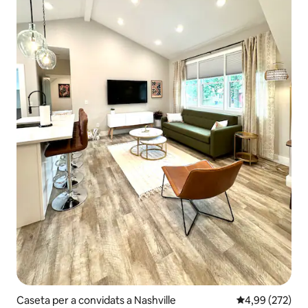
Caseta per a convidats a Nashville
4,99 de puntuac
4,99 (272)