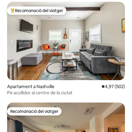
Recomanació del viatger
Principals recomanacions dels viatgers
Apartament a Nashville
4,97 de puntuac
4,97 (502)
Pis acollidor al centre de la ciutat
Recomanació del viatger
Recomanació del viatger