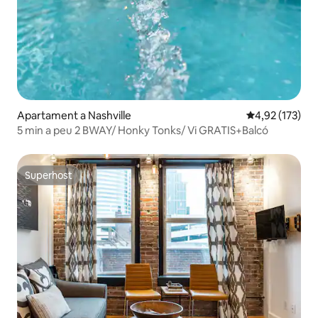
Apartament a Nashville
4,92 de puntuac
4,92 (173)
5 min a peu 2 BWAY/ Honky Tonks/ Vi GRATIS+Balcó
Superhost
Superhost