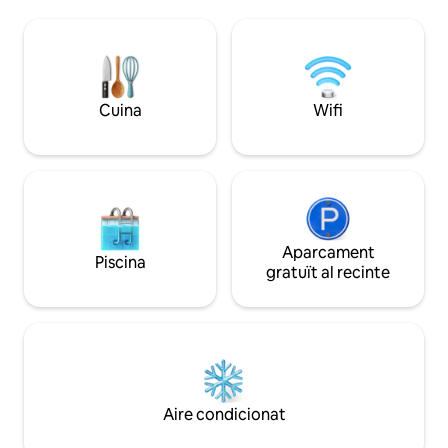
i molts altres llocs
envia'ns una consulta. Qualsevol reserva
una escapada de c
per a esdeveniments, sessions
vols desconnectar 
fotogràfiques o gravacions sense el
Nashville, aquest és
nostre consentiment es cancel·larà
immediatament i no s'emetrà cap
Cuina
Wifi
reembossament. Número de permís per
a lloguers de curta durada
2/0/1/8/0/4/4/5/8/7
Aparcament
Piscina
gratuït al recinte
Aire condicionat