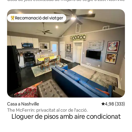
Recomanació del viatger
Principals recomanacions dels viatgers
Casa a Nashville
4,98 de puntuac
4,98 (333)
The McFerrin: privacitat al cor de l'acció.
Lloguer de pisos amb aire condicionat