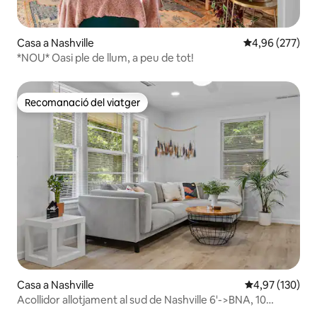
Casa a Nashville
4,96 de puntuac
4,96 (277)
*NOU* Oasi ple de llum, a peu de tot!
Recomanació del viatger
Recomanació del viatger
Casa a Nashville
4,97 de puntuac
4,97 (130)
Acollidor allotjament al sud de Nashville 6'->BNA, 10
minuts de Broadway