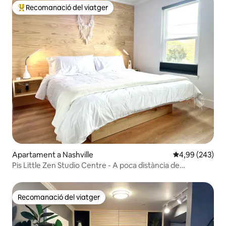
Recomanació del viatger
Principals recomanacions dels viatgers
Apartament a Nashville
4,99 de puntuac
4,99 (243)
Pis Little Zen Studio Centre - A poca distància de
Broadway
Recomanació del viatger
Recomanació del viatger