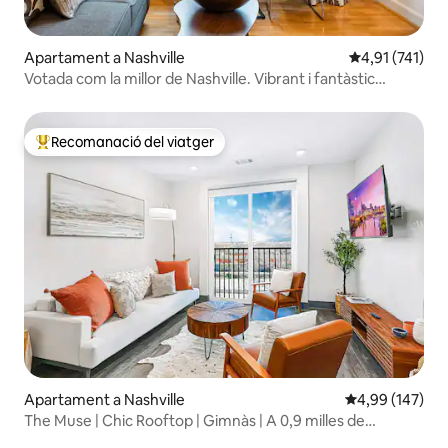
Apartament a Nashville
4,91 de puntua
4,91 (741)
Votada com la millor de Nashville. Vibrant i fantàstic
apartament!
Recomanació del viatger
Principals recomanacions dels viatgers
Apartament a Nashville
4,99 de puntuac
4,99 (147)
The Muse | Chic Rooftop | Gimnàs | A 0,9 milles de
Broadway