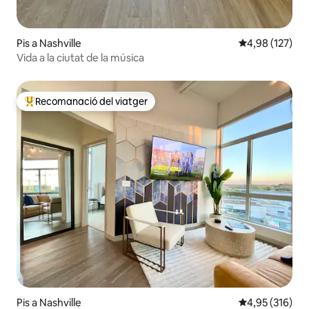
Pis a Nashville
4,98 de puntuac
4,98 (127)
Vida a la ciutat de la música
Recomanació del viatger
Principals recomanacions dels viatgers
Pis a Nashville
4,95 de puntuac
4,95 (316)