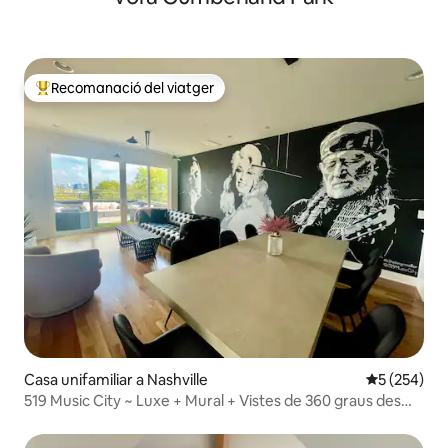
Recomanació del viatger
Principals recomanacions dels viatgers
Casa unifamiliar a Nashville
5 de puntuac
5 (254)
519 Music City ~ Luxe + Mural + Vistes de 360 graus des
del terrat!