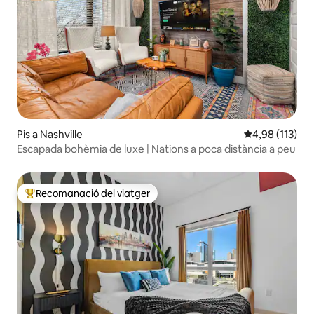
Pis a Nashville
4,98 de puntua
4,98 (113)
Escapada bohèmia de luxe | Nations a poca distància a peu
Recomanació del viatger
Principals recomanacions dels viatgers