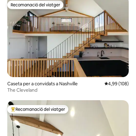
Recomanació del viatger
Recomanació del viatger
Caseta per a convidats a Nashville
4,99 de puntuac
4,99 (108)
The Cleveland
Recomanació del viatger
Principals recomanacions dels viatgers