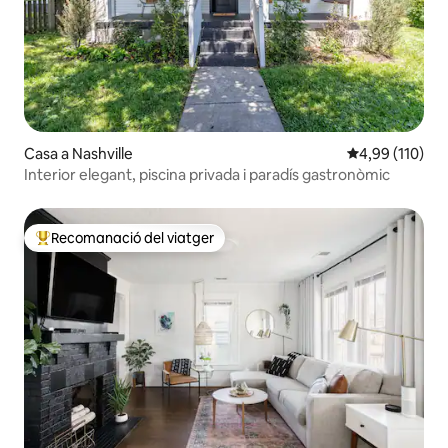
Casa a Nashville
4,99 de puntuac
4,99 (110)
Interior elegant, piscina privada i paradís gastronòmic
Recomanació del viatger
Principals recomanacions dels viatgers