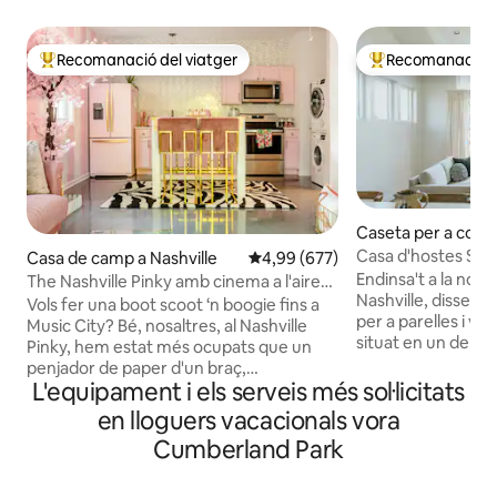
Recomanació del viatger
Recomanació de
Principals recomanacions dels viatgers
Principals recoma
Caseta per a conv
ille
Casa d'hostes Stor
Casa de camp a Nashville
4,99 de puntuació mitjana d'un t
4,99 (677)
parelles/sols
Endinsa't a la nost
The Nashville Pinky amb cinema a l'aire
Nashville, disseny
lliure i forn de pizza de llenya
Vols fer una boot scoot ‘n boogie fins a
per a parelles i via
Music City? Bé, nosaltres, al Nashville
situat en un dels b
Pinky, hem estat més ocupats que un
de la ciutat, així q
penjador de paper d'un braç,
llocs preferits de 
L'equipament i els serveis més sol·licitats
aconsegueixen que aquests palaus
ara Mas Tacos, Aud
màgics de princesa forma de vaixell per
en lloguers vacacionals vora
Xiao Bao, Redhead
a tots i tots arreglem per fer Nashville
Cumberland Park
Turkey and the Wol
bé! No dubtis a fer-nos qualsevol
entorn o fes un vi
pregunta! P.d. Per a esdeveniments,
cotxe fins a Broad
sessions de fotos o gravacions, primer