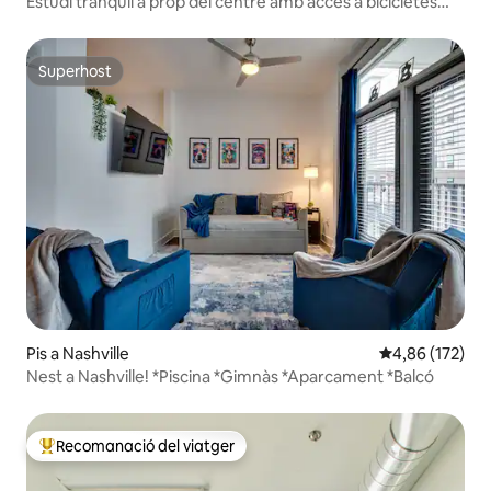
Estudi tranquil a prop del centre amb accés a bicicletes
elèctriques
Superhost
Superhost
Pis a Nashville
4,86 de puntuac
4,86 (172)
Nest a Nashville! *Piscina *Gimnàs *Aparcament *Balcó
Recomanació del viatger
Principals recomanacions dels viatgers