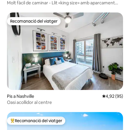
Molt fàcil de caminar - Llit «king size» amb aparcament
fora del carrer!
Recomanació del viatger
Recomanació del viatger
Pis a Nashville
4,92 de puntua
4,92 (95)
Oasi acollidor al centre
Recomanació del viatger
Principals recomanacions dels viatgers