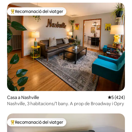
Recomanació del viatger
Principals recomanacions dels viatgers
Casa a Nashville
5 de puntuac
5 (424)
Nashville, 3 habitacions/1 bany. A prop de Broadway i Opry
Recomanació del viatger
Principals recomanacions dels viatgers