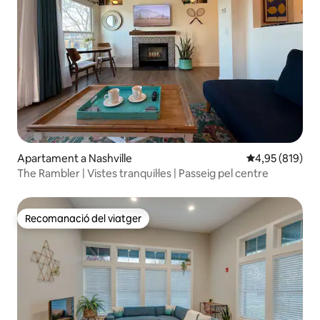
Apartament a Nashville
4,95 de puntuac
4,95 (819)
The Rambler | Vistes tranquil·les | Passeig pel centre
Recomanació del viatger
Recomanació del viatger