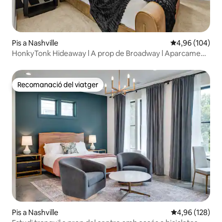
Pis a Nashville
4,96 de puntuac
4,96 (104)
HonkyTonk Hideaway l A prop de Broadway l Aparcament
gratuït
Recomanació del viatger
Recomanació del viatger
Pis a Nashville
4,96 de puntuac
4,96 (128)