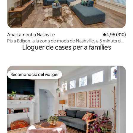
Apartament a Nashville
4,95 de puntuac
4,95 (310)
Pis a Edison, a la zona de moda de Nashville, a 5 minuts del
Lloguer de cases per a famílies
centre
Recomanació del viatger
Recomanació del viatger