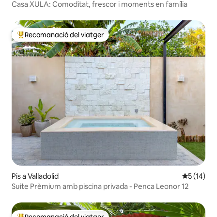
Casa XULA: Comoditat, frescor i moments en família
Recomanació del viatger
Principals recomanacions dels viatgers
Pis a Valladolid
5 de puntu
5 (14)
Suite Prèmium amb piscina privada - Penca Leonor 12