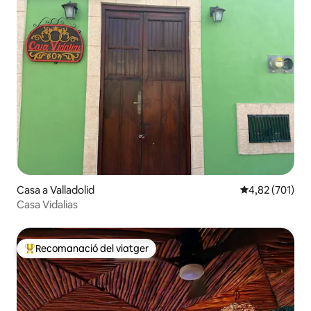
Casa a Valladolid
4,82 de puntuac
4,82 (701)
Casa Vidalias
Recomanació del viatger
Principals recomanacions dels viatgers