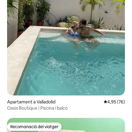
Apartament a Valladolid
4,95 de puntua
4,95 (76)
Oasis Boutique | Piscina i balcó
Recomanació del viatger
Recomanació del viatger