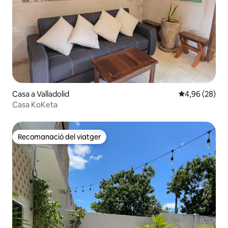
Casa a Valladolid
4,96 de puntua
4,96 (28)
Casa KoKeta
Recomanació del viatger
Recomanació del viatger