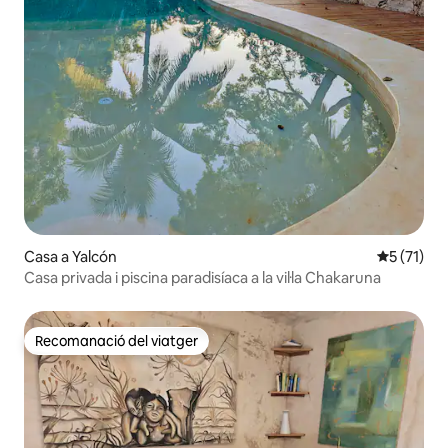
Casa a Yalcón
5 de puntu
5 (71)
Casa privada i piscina paradisíaca a la vil·la Chakaruna
Recomanació del viatger
Recomanació del viatger