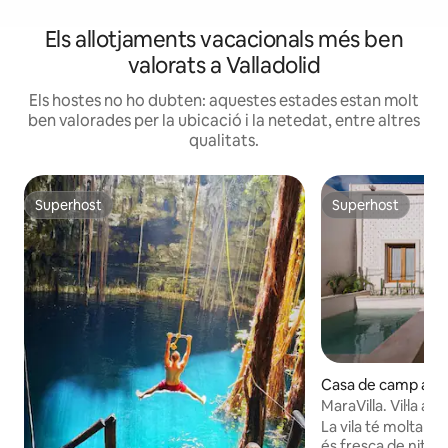
Els allotjaments vacacionals més ben
valorats a Valladolid
Els hostes no ho dubten: aquestes estades estan molt
ben valorades per la ubicació i la netedat, entre altres
qualitats.
Superhost
Superhost
Superhost
Superhost
Casa de camp a Val
MaraVilla. Vil·la al 
La vila té molta llu
és fresca de nit. T