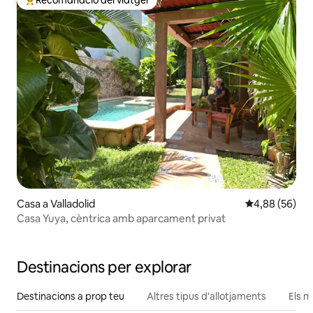
Recomanació del viatger
Principals recomanacions dels viatgers
Casa a Valladolid
4,88 de puntua
4,88 (56)
Casa Yuya, cèntrica amb aparcament privat
Destinacions per explorar
Destinacions a prop teu
Altres tipus d'allotjaments
Els m