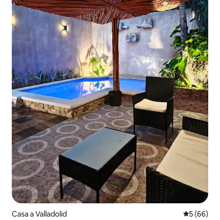
Casa a Valladolid
5 de puntua
5 (66)