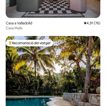
Casa a Valladolid
4,91 de puntu
4,91 (76)
Casa Malix
Recomanació del viatger
Principals recomanacions dels viatgers