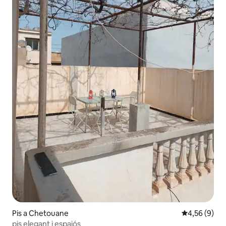
Pis a Chetouane
4,56 de puntu
4,56 (9)
pis elegant i espaiós