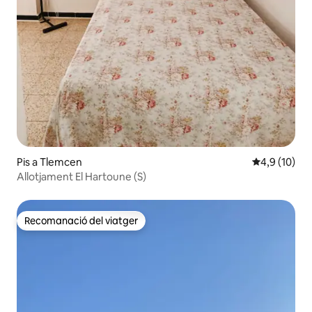
Pis a Tlemcen
4,9 de puntu
4,9 (10)
Allotjament El Hartoune (S)
Recomanació del viatger
Recomanació del viatger