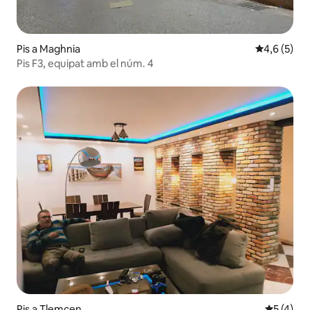
Pis a Maghnia
4,6 de punt
4,6 (5)
Pis F3, equipat amb el núm. 4
Pis a Tlemcen
5 de punt
5 (4)