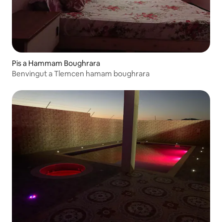
Pis a Hammam Boughrara
Benvingut a Tlemcen hamam boughrara