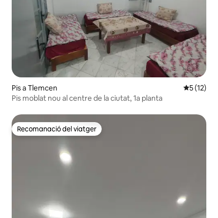
Pis a Tlemcen
5 de puntu
5 (12)
Pis moblat nou al centre de la ciutat, 1a planta
Recomanació del viatger
Recomanació del viatger