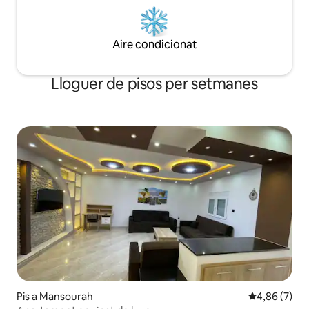
Aire condicionat
Lloguer de pisos per setmanes
Pis a Mansourah
4,86 de puntu
4,86 (7)