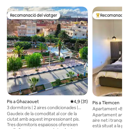
Recomanació del viatger
Recomanació de
Recomanació del viatger
Principals recoma
Pis a Ghazaouet
4,9 de puntuació mitjana d'un 
4,9 (31)
Pis a Tlemcen
3 dormitoris | 2 aires condicionades |
Apartament «Benes
Vidres dobles | Centre de la ciutat
Gaudeix de la comoditat al cor de la
relaxació»
Apartament amb e
ciutat amb aquest impressionant pis.
aire net i tranquil. El nou apartament
Tres dormitoris espaiosos ofereixen
està situat a la pla