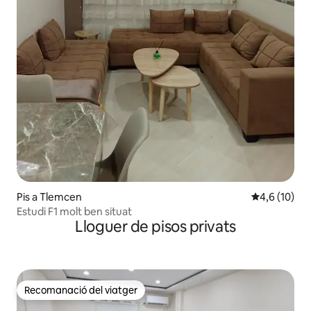
Pis a Tlemcen
4,6 de puntu
4,6 (10)
Estudi F1 molt ben situat
Lloguer de pisos privats
Recomanació del viatger
Recomanació del viatger