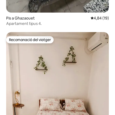
Pis a Ghazaouet
4,84 de puntua
4,84 (19)
Apartament tipus 4.
Recomanació del viatger
Recomanació del viatger