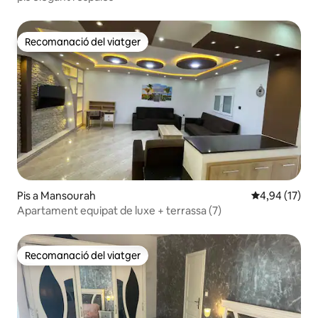
Recomanació del viatger
Recomanació del viatger
Pis a Mansourah
4,94 de puntu
4,94 (17)
Apartament equipat de luxe + terrassa (7)
Recomanació del viatger
Recomanació del viatger