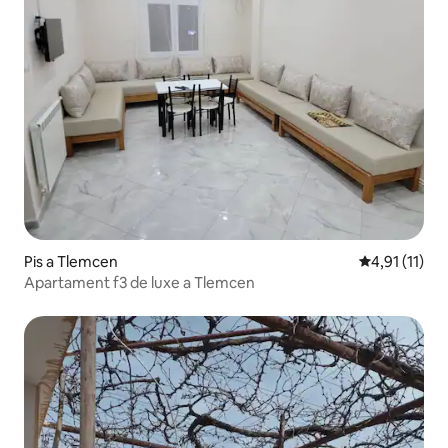
Pis a Tlemcen
4,91 de puntu
4,91 (11)
Apartament f3 de luxe a Tlemcen