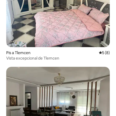
Pis a Tlemcen
5 de punt
5 (8)
Vista excepcional de Tlemcen