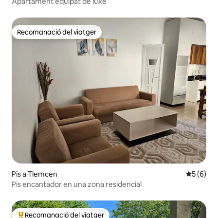
Apartament equipat de luxe
Recomanació del viatger
Recomanació del viatger
Pis a Tlemcen
5 de punt
5 (6)
Pis encantador en una zona residencial
Recomanació del viatger