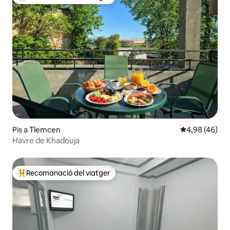
Principals recomanacions dels viatgers
Pis a Tlemcen
4,98 de puntua
4,98 (46)
Havre de Khadouja
Recomanació del viatger
Principals recomanacions dels viatgers