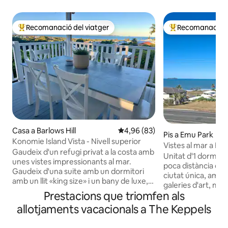
Recomanació del viatger
Recomanació de
Principals recomanacions dels viatgers
Principals recoma
Casa a Barlows Hill
4,96 de puntuació mitjana d'un 
4,96 (83)
Pis a Emu Park
Konomie Island Vista - Nivell superior
Vistes al mar a Em
Gaudeix d'un refugi privat a la costa amb
Unitat d'1 dormitori
unes vistes impressionants al mar.
poca distància de le
Gaudeix d'una suite amb un dormitori
ciutat única, amb 
amb un llit «king size» i un bany de luxe,
galeries d'art, m
un dormitori amb un llit «queen size» i un
Prestacions que triomfen als
Relaxa't a la gran 
sofà llit Koala al saló il·luminat pel sol.
l'oceà o travessa e
allotjaments vacacionals a The Keppels
Gaudeix de la banyera en forma d'ou o
una capbussada a la
prepara un festí a la cuina elegant i
els gossos són ben