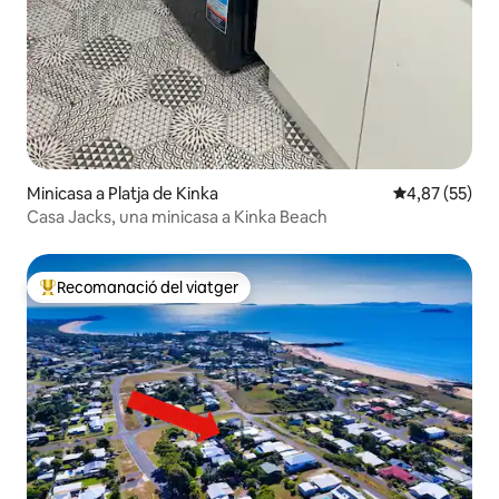
Minicasa a Platja de Kinka
4,87 de puntua
4,87 (55)
Casa Jacks, una minicasa a Kinka Beach
Recomanació del viatger
Principals recomanacions dels viatgers