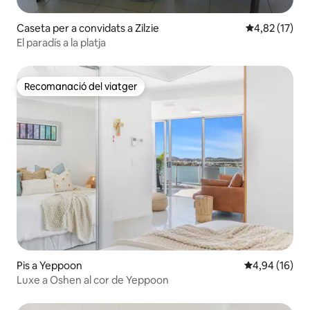
Caseta per a convidats a Zilzie
4,82 de puntu
4,82 (17)
El paradís a la platja
Recomanació del viatger
Recomanació del viatger
Pis a Yeppoon
4,94 de puntua
4,94 (16)
Luxe a Oshen al cor de Yeppoon