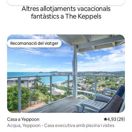
Altres allotjaments vacacionals
fantàstics a The Keppels
Recomanació del viatger
Recomanació del viatger
Casa a Yeppoon
4,93 de puntua
4,93 (29)
Acqua, Yeppoon - Casa executiva amb piscina i vistes