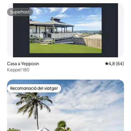
Superhost
Superhost
Casa a Yeppoon
4,8 de puntua
4,8 (64)
Keppel 180
Recomanació del viatger
Recomanació del viatger