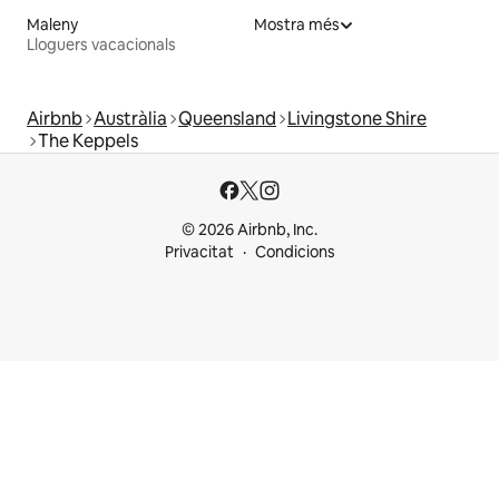
Maleny
Mostra més
Lloguers vacacionals
Airbnb
Austràlia
Queensland
Livingstone Shire
The Keppels
© 2026 Airbnb, Inc.
Privacitat
Condicions