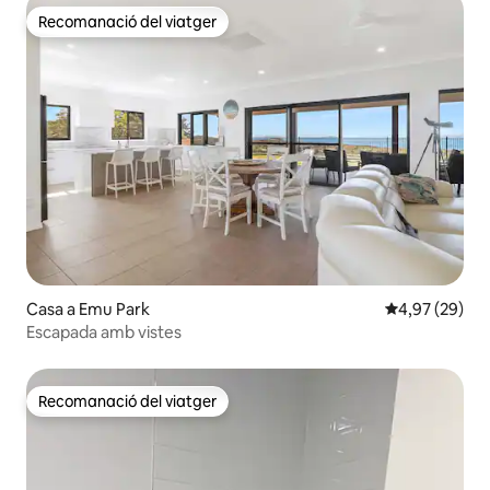
Recomanació del viatger
Recomanació del viatger
Casa a Emu Park
4,97 de puntua
4,97 (29)
Escapada amb vistes
Recomanació del viatger
Recomanació del viatger