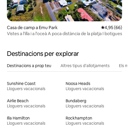
Casa de camp a Emu Park
4,95 de puntua
4,95 (66)
Vistes a l'illa i a l'oceà A poca distància de la platja I botigues
Destinacions per explorar
Destinacions a prop teu
Altres tipus d'allotjaments
Els m
Sunshine Coast
Noosa Heads
Lloguers vacacionals
Lloguers vacacionals
Airlie Beach
Bundaberg
Lloguers vacacionals
Lloguers vacacionals
Illa Hamilton
Rockhampton
Lloguers vacacionals
Lloguers vacacionals