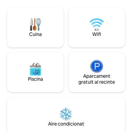
totalment equipada. Entrada privada a
gran terrassa tanc
través d'escales exteriors: aquest
jardí. Tingues en
elegant refugi de nivell superior és tot
un turó, per la qu
teu. Tingues en compte que el nivell
per a persones a
inferior està ocupat per separat. Tant si
mobilitat. Vas a vis
veniu a relaxar-vos com a explorar, aquí
Els hostes reben fi
Cuina
Wifi
gaudireu d’una vista al mar excepcional.
descompte amb el
Ara s'inclou rentadora a partir del febrer
d'embarcacions G
Aparcament
Piscina
gratuït al recinte
Aire condicionat