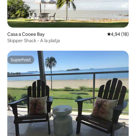
Casa a Cooee Bay
4,94 de puntua
4,94 (18)
Skipper Shack - A la platja
Superhost
Superhost