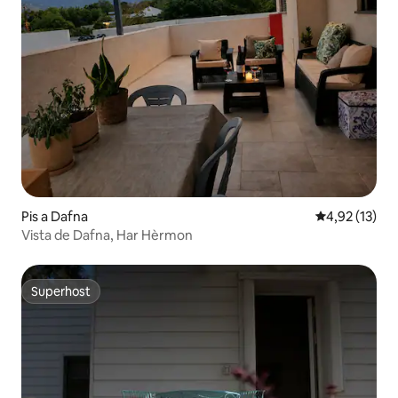
Pis a Dafna
4,92 de puntu
4,92 (13)
Vista de Dafna, Har Hèrmon
Superhost
Superhost