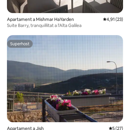
Apartament a Mishmar HaYarden
4,91 de puntu
4,91 (23)
Suite Barry, tranquil·litat a l'Alta Galilea
Superhost
Superhost
Apartament a Jish
5 de puntu
5 (27)