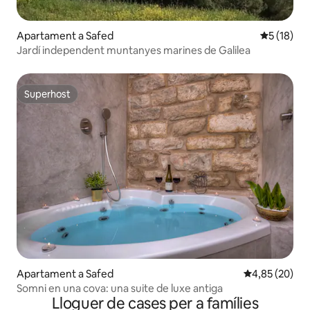
Apartament a Safed
5 de puntu
5 (18)
Jardí independent muntanyes marines de Galilea
Superhost
Superhost
Apartament a Safed
4,85 de puntua
4,85 (20)
Somni en una cova: una suite de luxe antiga
Lloguer de cases per a famílies