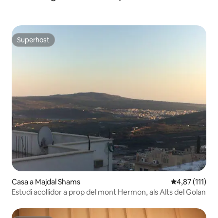
Superhost
Superhost
Casa a Majdal Shams
4,87 de puntua
4,87 (111)
Estudi acollidor a prop del mont Hermon, als Alts del Golan