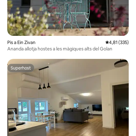
Pis a Ein Zivan
4,81 de puntuac
4,81 (335)
Ananda allotja hostes a les màgiques alts del Golan
Superhost
Superhost