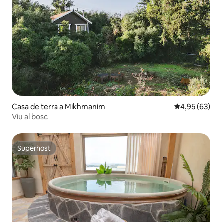
Casa de terra a Mikhmanim
4,95 de puntua
4,95 (63)
Viu al bosc
Superhost
Superhost