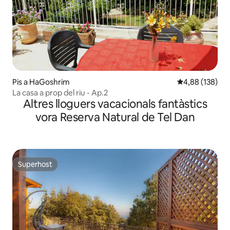
Pis a HaGoshrim
4,88 de puntuac
4,88 (138)
La casa a prop del riu - Ap.2
Altres lloguers vacacionals fantàstics
vora Reserva Natural de Tel Dan
Superhost
Superhost