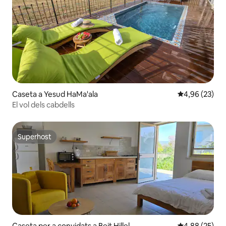
Caseta a Yesud HaMa'ala
4,96 de puntua
4,96 (23)
El vol dels cabdells
Superhost
Superhost
Caseta per a convidats a Beit Hillel
4,88 de puntua
4,88 (25)