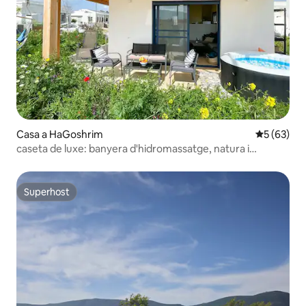
Casa a HaGoshrim
5 de puntua
5 (63)
caseta de luxe: banyera d'hidromassatge, natura i
comoditat
Superhost
Superhost