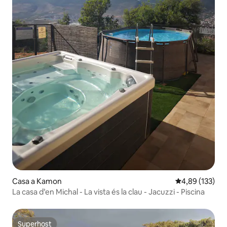
Casa a Kamon
4,89 de puntuac
4,89 (133)
La casa d’en Michal - La vista és la clau - Jacuzzi - Piscina
Superhost