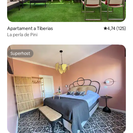
Apartament a Tiberias
4,74 de puntua
4,74 (125)
La perla de Pini
Superhost
Superhost