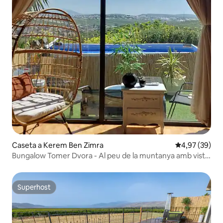
Caseta a Kerem Ben Zimra
4,97 de puntua
4,97 (39)
Bungalow Tomer Dvora - Al peu de la muntanya amb vista.
Jacuzzi. Privacitat total
Superhost
Superhost