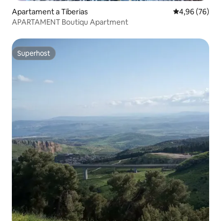
Apartament a Tiberias
4,96 de puntua
4,96 (76)
APARTAMENT Boutiqu Apartment
Superhost
Superhost