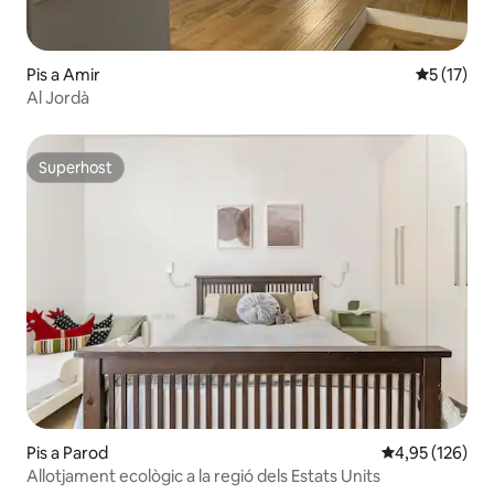
Pis a Amir
5 de puntu
5 (17)
Al Jordà
Superhost
Superhost
Pis a Parod
4,95 de puntuac
4,95 (126)
Allotjament ecològic a la regió dels Estats Units