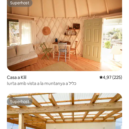
Superhost
Superhost
Casa a Klil
4,97 de puntuac
4,97 (225)
Iurta amb vista a la muntanya a כליל
Superhost
Superhost