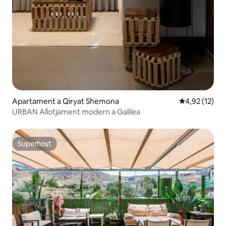
Apartament a Qiryat Shemona
4,92 de puntu
4,92 (12)
URBAN Allotjament modern a Galilea
Superhost
Superhost