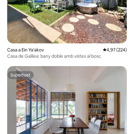
Casa a Ein Ya'akov
4,97 de puntuac
4,97 (224)
Casa de Galilea: bany doble amb vistes al bosc
Superhost
Superhost