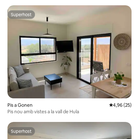
Superhost
Superhost
Pis a Gonen
4,96 de puntua
4,96 (25)
Pis nou amb vistes a la vall de Hula
Superhost
Superhost