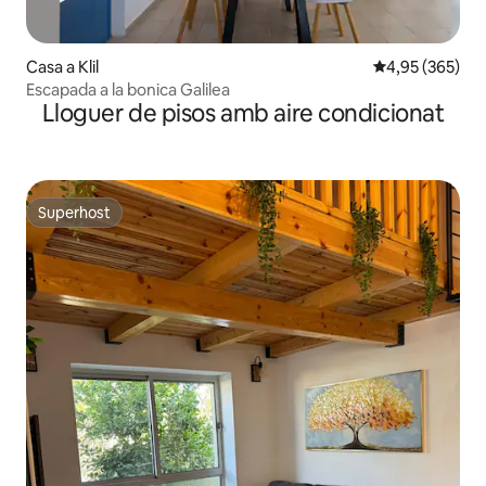
Casa a Klil
4,95 de puntuac
4,95 (365)
Escapada a la bonica Galilea
Lloguer de pisos amb aire condicionat
Superhost
Superhost