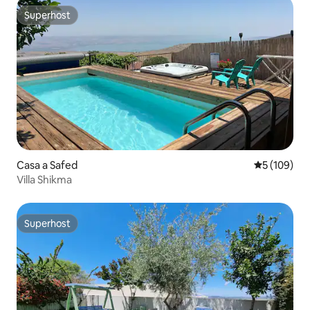
Superhost
Superhost
Casa a Safed
5 de puntuac
5 (109)
Villa Shikma
Superhost
Superhost