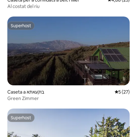
Al costat del riu
Superhost
Superhost
Caseta a בוקעאתא
5 de puntu
5 (27)
Green Zimmer
Superhost
Superhost