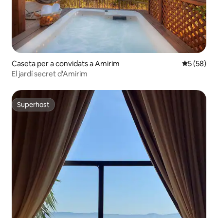
Caseta per a convidats a Amirim
5 de puntua
5 (58)
El jardí secret d'Amirim
Superhost
Superhost