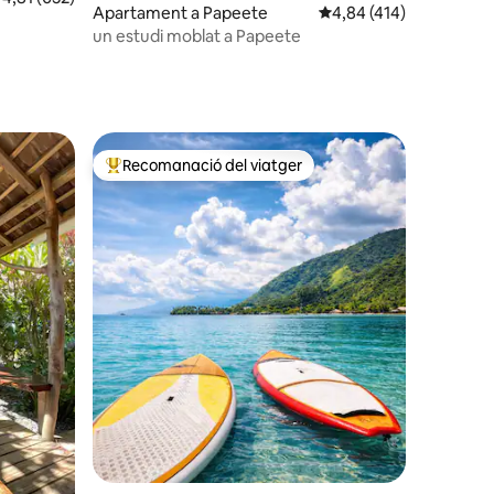
1 avaluacions
Apartament a Papeete
4,84 de puntuació mitja
4,84 (414)
un estudi moblat a Papeete
Recomanació del viatger
Principals recomanacions dels viatgers