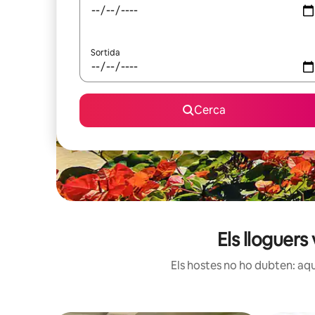
Sortida
Cerca
Els lloguer
Els hostes no ho dubten: aqu