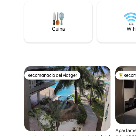
cuina, ban
coneguda com a Big Pass. El seu estil de
està cober
vida i el seu encant atípic sabran
transportar-te per un moment. L'accés
privat a la platja de Maui és exclusiu per a
tu. El millor lloc per observar balenes
Cuina
Wifi
durant la temporada🤙🏼
Recomanació del viatger
Recom
Recomanació del viatger
Principa
Apartame