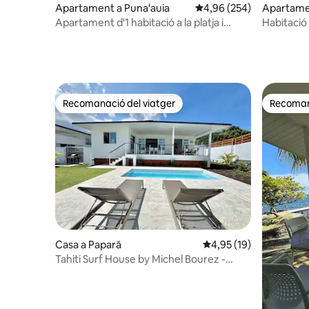
Apartament a Puna'auia
4,96 de puntuació mitjan
4,96 (254)
Apartamen
Apartament d'1 habitació a la platja i
Habitació
Sunset
impressio
Recomanació del viatger
Recomana
Recomanació del viatger
Recomana
Casa a Paparā
4,95 de puntuació mitj
4,95 (19)
Tahiti Surf House by Michel Bourez -
Accés al mar