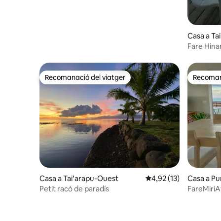
Casa a Ta
Fare Hina
Recomanació del viatger
Recomana
Recomanació del viatger
Recomana
Casa a Taiʻarapu-Ouest
4,92 de puntuació mitj
4,92 (13)
Casa a Pu
Petit racó de paradís
FareMiriA
vista pan