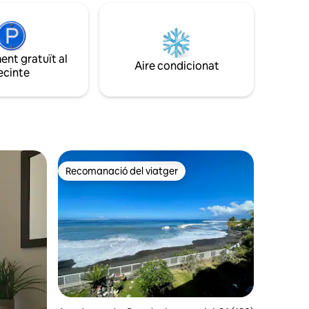
nt gratuït al
Aire condicionat
ecinte
Recomanació del viatger
Recomanació del viatger
 avaluacions