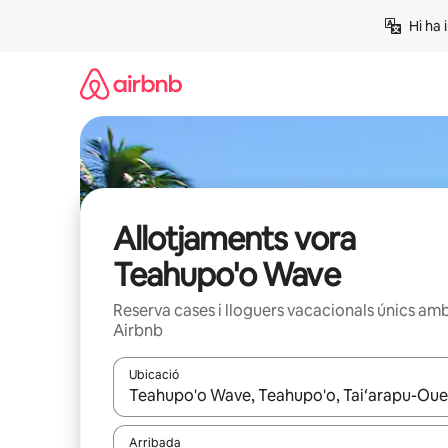
Salta
Hi ha 
Allotjaments vora
Teahupo'o Wave
Reserva cases i lloguers vacacionals únics am
Airbnb
Ubicació
Quan els resultats estiguin disponibles, podràs naveg
Arribada