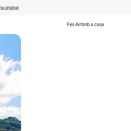
ma original
Fes Airbnb a casa
oc a la pantalla o fent-hi lliscar el dit.