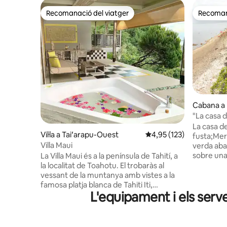
Recomanació del viatger
Recomana
Recomanació del viatger
Recomana
Cabana a 
"La casa d
mar"
La casa de 
Vil·la a Taiʻarapu-Ouest
4,95 de puntuació mitja
4,95 (123)
fusta;Mera
Villa Maui
verda aba
sobre una
La Villa Maui és a la península de Tahití, a
petita mid
la localitat de Toahotu. El trobaràs al
realitat, 
vessant de la muntanya amb vistes a la
caseta cò
famosa platja blanca de Tahiti Iti,
L'equipament i els serv
gas, jacuz
anomenada «La plage de Maui». La Villa
gaudir d'
Maui ofereix unes vistes impressionants
llacuna. 
de l'oceà i, en particular, de la zona de
separats (
surf de Vairao, Te ava rahi, també