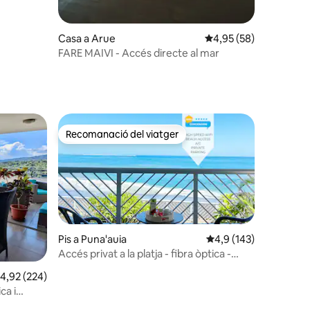
Casa a Arue
4,95 de puntuació mitj
4,95 (58)
FARE MAIVI - Accés directe al mar
Recomanació del viatger
Recomanació del viatger
Pis a Puna'auia
4,9 de puntuació mitja
4,9 (143)
Accés privat a la platja - fibra òptica -
aparcament
 avaluacions
,92 de puntuació mitjana d'un total de 5; 224 avaluacions
4,92 (224)
ca i