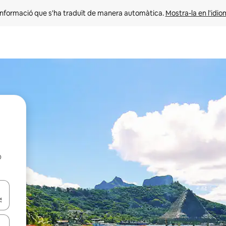
informació que s'ha traduït de manera automàtica. 
Mostra-la en l'idio
b
ar-hi a través de les tecles de les fletxes (amunt i avall), o bé fent un t