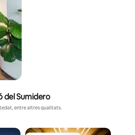
yó del Sumidero
edat, entre altres qualitats.
Casa a Tu