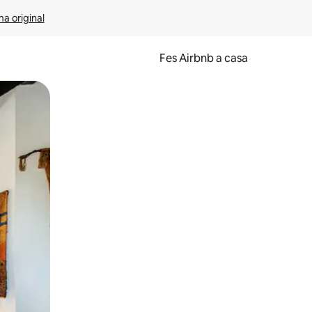
ma original
Fes Airbnb a casa
oc a la pantalla o fent-hi lliscar el dit.