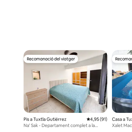
Recomanació del viatger
Recomana
Recomanació del viatger
Recomana
Pis a Tuxtla Gutiérrez
4,95 de puntuació mitj
4,95 (91)
Casa a Tu
Na' Sak - Departament complet a la
Xalet Mact
planta baixa
Tuxtla