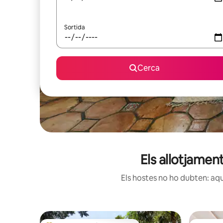
Sortida
Cerca
Els allotjamen
Els hostes no ho dubten: aqu