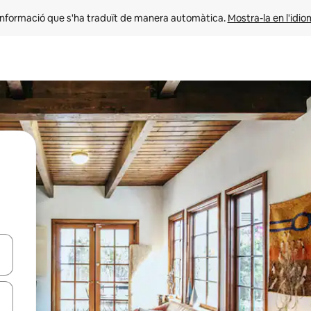
informació que s'ha traduït de manera automàtica. 
Mostra-la en l'idio
ar-hi a través de les tecles de les fletxes (amunt i avall), o bé fent un t