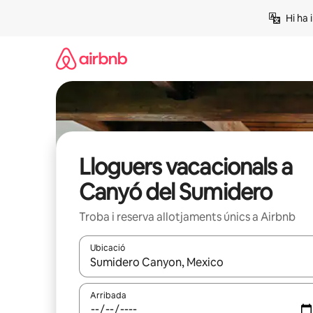
Salta
Hi ha 
Lloguers vacacionals a
Canyó del Sumidero
Troba i reserva allotjaments únics a Airbnb
Ubicació
Quan els resultats estiguin disponibles, podràs naveg
Arribada