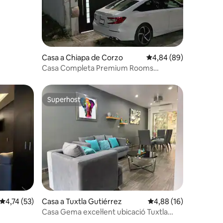
Casa a Chiapa de Corzo
4,84 de puntuació mitj
4,84 (89)
Casa Completa Premium Rooms
Moderna
Superhost
Superhost
2 avaluacions
4,74 de puntuació mitjana d'un total de 5; 53 avaluacions
4,74 (53)
Casa a Tuxtla Gutiérrez
4,88 de puntuació mitj
4,88 (16)
Casa Gema excel·lent ubicació Tuxtla
Gutiérrez