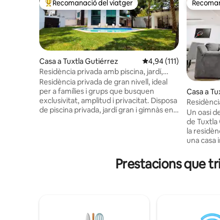
Recomanació del viatger
Recomana
Principals recomanacions dels viatgers
Recomana
Casa a Tuxtla Gutiérrez
4,94 de puntuació mitja
4,94 (111)
Residència privada amb piscina, jardí,
famílies i grups
Residència privada de gran nivell, ideal
per a famílies i grups que busquen
Casa a Tu
exclusivitat, amplitud i privacitat. Disposa
Residència
de piscina privada, jardí gran i gimnàs en
Un oasi de
una zona residencial tranquil·la. Disposa
de Tuxtla Gut
de 5 dormitoris: 3 amb bany privat i 2 amb
la residèn
bany exterior. Tot amb aire condicionat,
una casa i
aigua calenta, llits de mida queen,
òptica, te
televisor intel·ligent i serveis de primera
cantonada
Prestacions que tr
qualitat. Zones socials: cuina equipada,
per a les 
sala d'estar, menjador interior i menjador
neteja, la
exterior. Inclou la neteja diària de les
sostenibil
zones comunes. 🚫No es permeten
Situat a p
festes ni esdeveniments🚫
atraccions. No esperis més, gaudeix
innovació 