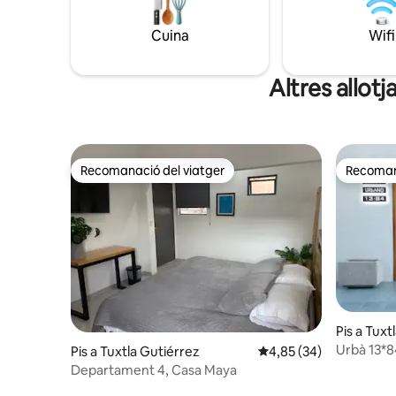
reserva a
Cuina
Wifi
Altres allot
Recomanació del viatger
Recomana
Recomanació del viatger
Recomana
Pis a Tuxt
Urbà 13*8
Pis a Tuxtla Gutiérrez
4,85 de puntuació mitja
4,85 (34)
Departament 4, Casa Maya