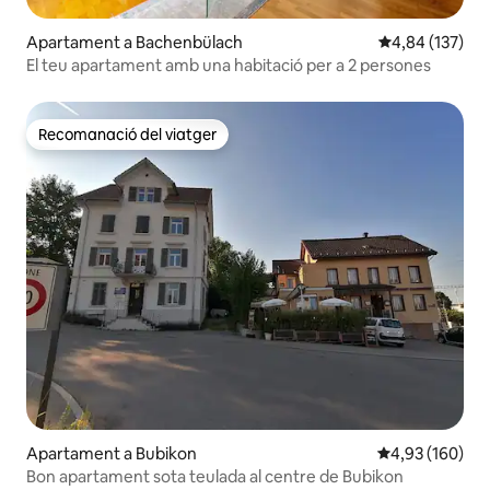
Apartament a Bachenbülach
4,84 de puntuac
4,84 (137)
El teu apartament amb una habitació per a 2 persones
Recomanació del viatger
Recomanació del viatger
Apartament a Bubikon
4,93 de puntuac
4,93 (160)
Bon apartament sota teulada al centre de Bubikon