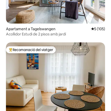
Apartament a Tagelswangen
5 de puntua
5 (105)
Acollidor Estudi de 2 pisos amb jardí
Recomanació del viatger
Principals recomanacions dels viatgers