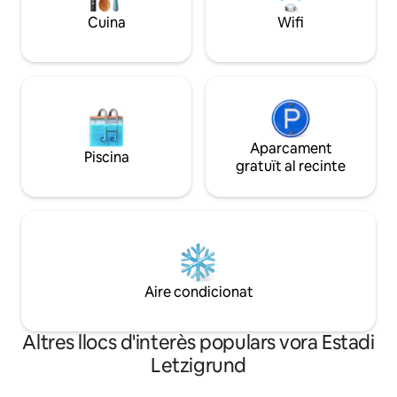
minuts de supermercats, gimnasos, bars
ciutat plena de vid
Cuina
Wifi
i discoteques
Aparcament
Piscina
gratuït al recinte
Aire condicionat
Altres llocs d'interès populars vora Estadi
Letzigrund