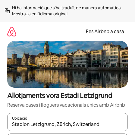
Salta
Hi ha informació que s'ha traduït de manera automàtica. 
Mostra-la en l'idioma original
Fes Airbnb a casa
Allotjaments vora Estadi Letzigrund
Reserva cases i lloguers vacacionals únics amb Airbnb
Ubicació
Quan els resultats estiguin disponibles, podràs navegar-hi a través 