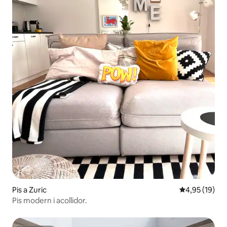
Pis a Zuric
4,95 de puntu
4,95 (19)
Pis modern i acollidor.