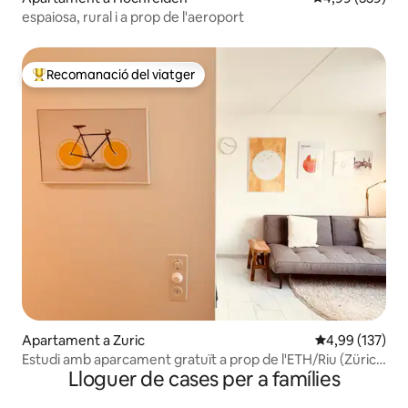
espaiosa, rural i a prop de l'aeroport
Recomanació del viatger
Principals recomanacions dels viatgers
Apartament a Zuric
4,99 de puntuac
4,99 (137)
Estudi amb aparcament gratuït a prop de l'ETH/Riu (Zürich
Lloguer de cases per a famílies
Höngg)