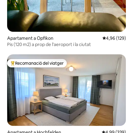
Apartament a Opfikon
4,96 de puntuac
4,96 (129)
Pis (120 m2) a prop de l'aeroport i la ciutat
Recomanació del viatger
Principals recomanacions dels viatgers
Apartament a Hochfelden
4,99 de puntuac
4,99 (339)