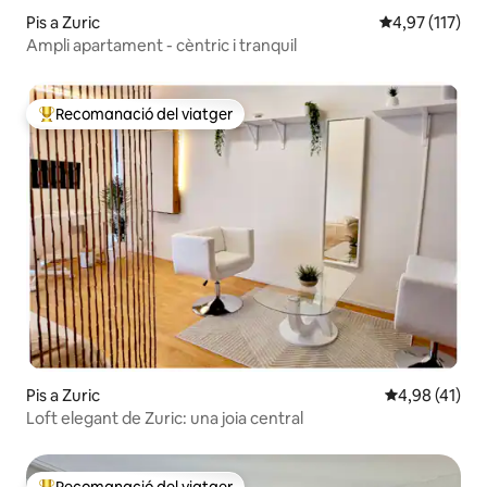
Pis a Zuric
4,97 de puntua
4,97 (117)
Ampli apartament - cèntric i tranquil
Recomanació del viatger
Principals recomanacions dels viatgers
Pis a Zuric
4,98 de puntu
4,98 (41)
Loft elegant de Zuric: una joia central