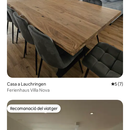
Casa a Lauchringen
5 de punt
5 (7)
Ferienhaus Vil·la Nova
Recomanació del viatger
Recomanació del viatger