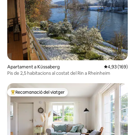
Apartament a Küssaberg
4,93 de puntuac
4,93 (169)
Pis de 2,5 habitacions al costat del Rin a Rheinheim
Recomanació del viatger
Principals recomanacions dels viatgers