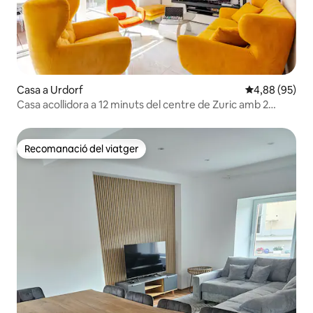
Casa a Urdorf
4,88 de puntua
4,88 (95)
Casa acollidora a 12 minuts del centre de Zuric amb 2
aparcaments gratuïts
Recomanació del viatger
Recomanació del viatger