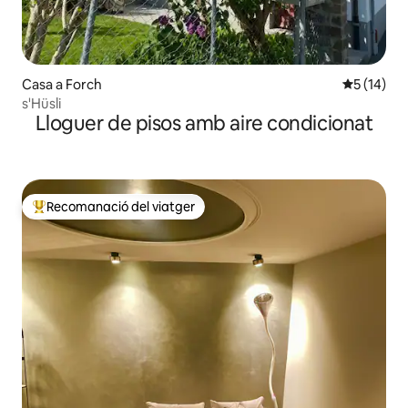
Casa a Forch
5 de puntu
5 (14)
s'Hüsli
Lloguer de pisos amb aire condicionat
Recomanació del viatger
Principals recomanacions dels viatgers