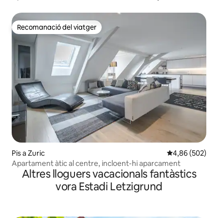
Recomanació del viatger
Recomanació del viatger
Pis a Zuric
4,86 de puntuac
4,86 (502)
Apartament àtic al centre, incloent-hi aparcament
Altres lloguers vacacionals fantàstics
vora Estadi Letzigrund