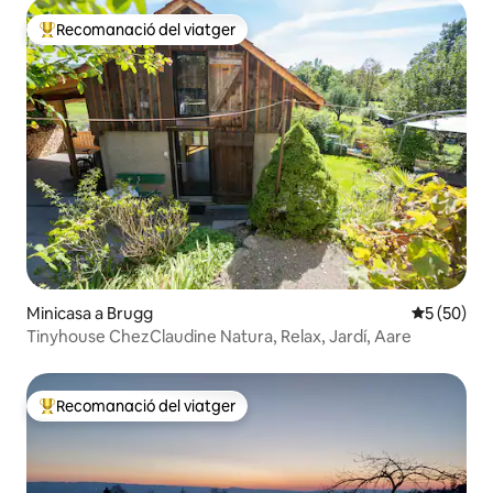
Recomanació del viatger
Principals recomanacions dels viatgers
Minicasa a Brugg
5 de puntua
5 (50)
Tinyhouse ChezClaudine Natura, Relax, Jardí, Aare
Recomanació del viatger
Principals recomanacions dels viatgers