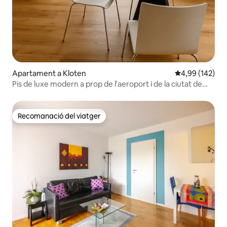
Apartament a Kloten
4,99 de puntuac
4,99 (142)
Pis de luxe modern a prop de l'aeroport i de la ciutat de
Zuric
Recomanació del viatger
Recomanació del viatger