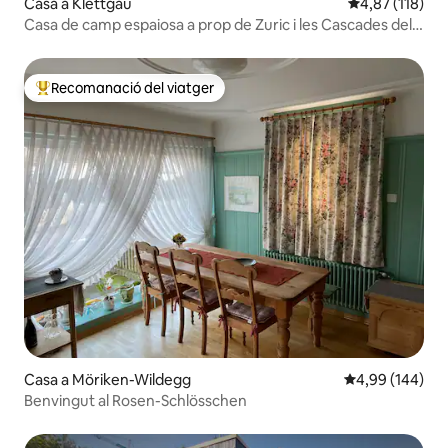
Casa a Klettgau
4,87 de puntua
4,87 (118)
Casa de camp espaiosa a prop de Zuric i les Cascades del
Rin
Recomanació del viatger
Principals recomanacions dels viatgers
Casa a Möriken-Wildegg
4,99 de puntuac
4,99 (144)
Benvingut al Rosen-Schlösschen