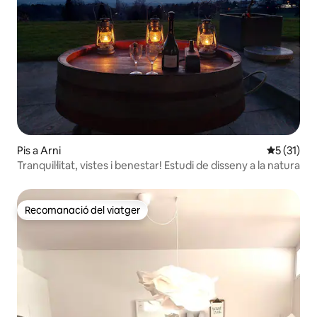
Pis a Arni
5 de puntu
5 (31)
Tranquil·litat, vistes i benestar! Estudi de disseny a la natura
Recomanació del viatger
Recomanació del viatger