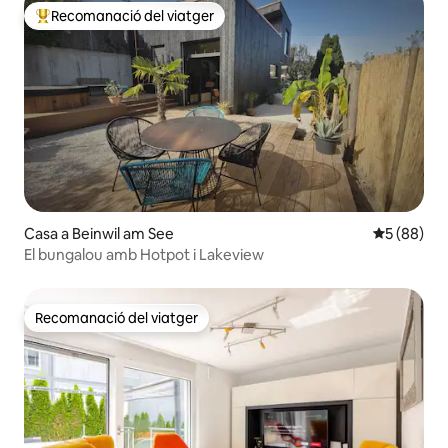
Recomanació del viatger
Principals recomanacions dels viatgers
Casa a Beinwil am See
5 de puntua
5 (88)
El bungalou amb Hotpot i Lakeview
Recomanació del viatger
Recomanació del viatger