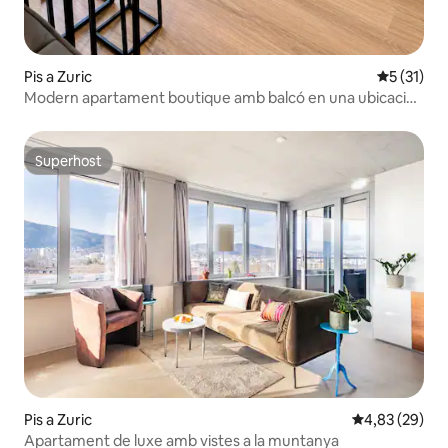
Pis a Zuric
5 de puntu
5 (31)
Modern apartament boutique amb balcó en una ubicació
privilegiada
Superhost
Superhost
Pis a Zuric
4,83 de puntua
4,83 (29)
Apartament de luxe amb vistes a la muntanya