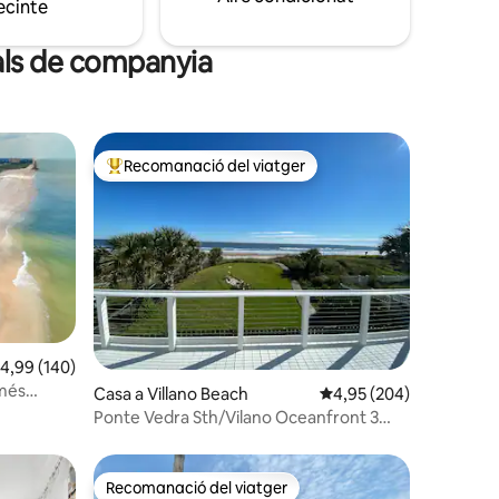
ecinte
 tennis/
fora, l'oceà t'espera!
r a
mals de companyia
Recomanació del viatger
viatgers
Principals recomanacions dels viatgers
,99 de puntuació mitjana d'un total de 5; 140 avaluacions
4,99 (140)
omés
1 avaluacions
Casa a Villano Beach
4,95 de puntuació mitja
4,95 (204)
Ponte Vedra Sth/Vilano Oceanfront 3
Habitacions 2 Banys Mascotes
Recomanació del viatger
Recomanació del viatger