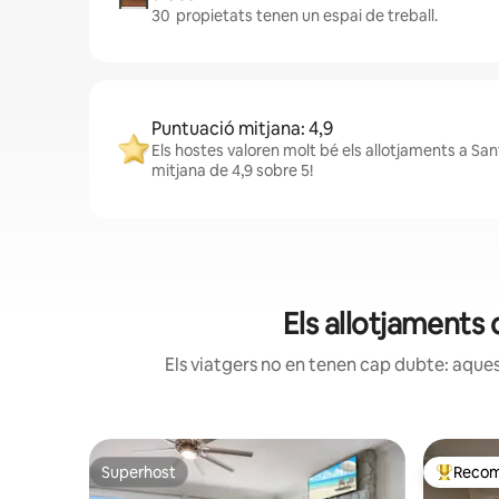
30 propietats tenen un espai de treball.
Puntuació mitjana: 4,9
Els hostes valoren molt bé els allotjaments a Sa
mitjana de 4,9 sobre 5!
Els allotjaments 
Els viatgers no en tenen cap dubte: aquest
Superhost
Recom
Superhost
Principa