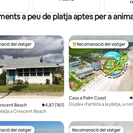
r
bloc de distància amb pistes de
viu a poca distància a peu.
pickle ball, parc infantil i parc pe
gossos.
aments a peu de platja aptes per a ani
ció del viatger
Recomanació del viatger
ció del viatger
Principals recomanacions dels 
Casa a Palm Coast
4
Dúplex d'artista a la platja, a n
a d'un total de 5; 307 avaluacions
rescent Beach
4,87 de puntuació mitjana d'un total de 5; 16
4,87 (161)
25 peus de l'aigua!
platja a Crescent Beach
ció del viatger
Recomanació del viatger
ció del viatger
Recomanació del viatger