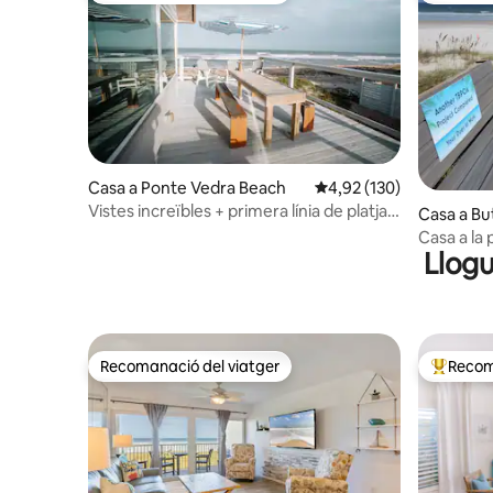
Casa a Ponte Vedra Beach
4,92 de puntuació mitjan
4,92 (130)
Vistes increïbles + primera línia de platja |
Casa a Bu
Foc + Hamacs
Casa a la 
Llogu
distància d
Recomanació del viatger
Recom
Recomanació del viatger
Principa