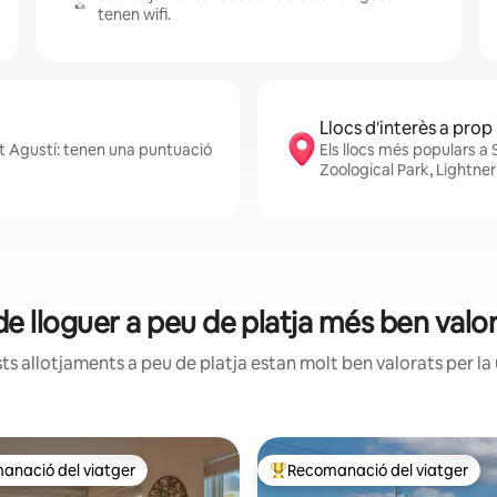
tenen wifi.
Llocs d'interès a prop
nt Agustí: tenen una puntuació
Els llocs més populars a 
Zoological Park, Lightner
de lloguer a peu de platja més ben valo
s allotjaments a peu de platja estan molt ben valorats per la u
anació del viatger
Recomanació del viatger
ls recomanacions dels viatgers
Principals recomanacions dels 