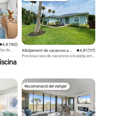
4,9 de puntuació mitjana d'un total de 5; 160 avaluacions
4,9 (160)
atja de
 avaluacions
Allotjament de vacances a Vill
4,91 de puntuació mitj
4,91 (117)
ano Beach
Preciosa casa de vacances a la platja amb
iscina
equipament i serveis
Recomanació del viatger
Recomanació del viatger