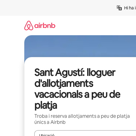
Salta
Hi ha 
Sant Agustí: lloguer
d'allotjaments
vacacionals a peu de
platja
Troba i reserva allotjaments a peu de platja
únics a Airbnb
Ubicació