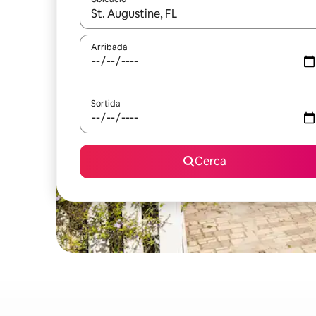
Quan els resultats estiguin disponibles, podràs naveg
Arribada
Sortida
Cerca