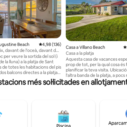
 Augustine Beach
4,98 de puntuació mitjana d'un total de 5; 136
4,98 (136)
a d'un total de 5; 214 avaluacions
Casa a Villano Beach
4
ix, davant de l'oceà, davant de
Casa a la platja
loc per veure la sortida del sol (i
Aquesta casa de vacances espec
de la lluna) a la platja de Sant
prop de tot, per la qual cosa és f
 de totes les habitacions del pis
planificar la teva visita. Ubicació
 dos balcons directes a la platja!
l'altra banda de la platja, a poc
DE CANTONADA! ÚLTIMA
stacions més sol·licitades en allotjament
cotxe o en bicicleta fins al centr
n balcó a la cantonada de la
de Sant Agustí. El bungalou costaner dels
dormitori principal de la planta
anys 50 es troba al carrer històr
vestidor i llits de mida king amb
Vilano Beach. L'allotjament ha e
oceà a cada dormitori. En
completament remodelat, té m
l moment és un bon moment
d'aparcament i s'admeten anim
a la platja de St. Augustine!
companyia. L'accés/aparcament apte
 d'hivern, estiu o tardor! A més
per a animals de companyia de S
ocs passos de la platja, hi ha
Aparcame
North Shore Community Park es
Piscina
aurants locals, bon menjar i