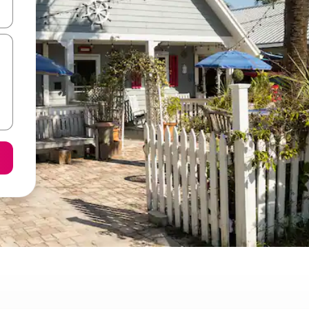
ar-hi a través de les tecles de les fletxes (amunt i avall), o bé fent un t