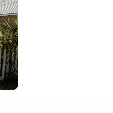
oc a la pantalla o fent-hi lliscar el dit.