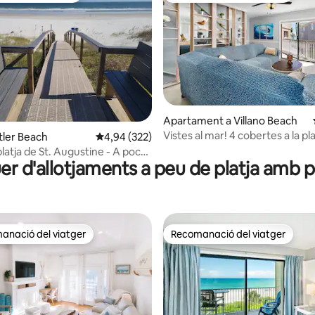
a d'un total de 5; 130 avaluacions
Apartament a Villano Beach
Vistes al mar! 4 cobertes a la pl
tler Beach
4,94 de puntuació mitjana d'un total de 5; 322
4,94 (322)
L'A1A. Piscina!
platja de St. Augustine - A poca
er d'allotjaments a peu de platja amb p
e la platja
anació del viatger
Recomanació del viatger
ls recomanacions dels viatgers
Recomanació del viatger