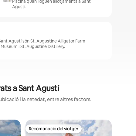
Piscina quan lloguen allotjaments a Sant
Agustí.
Sant Agustí són St. Augustine Alligator Farm
 Museum i St. Augustine Distillery.
rats a Sant Agustí
bicació i la netedat, entre altres factors.
Suite am
Recomanació del viatger
Recoman
viatgers
Recomanació del viatger
Recoman
ent a Fla
DIRECTAME