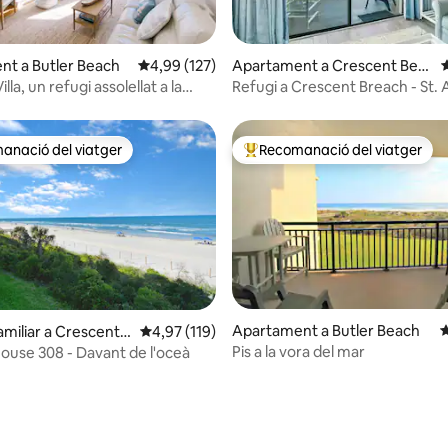
na d'un total de 5; 113 avaluacions
t a Butler Beach
4,99 de puntuació mitjana d'un total de 5; 12
4,99 (127)
Apartament a Crescent Bea
4
ch
lla, un refugi assolellat a la
Refugi a Crescent Breach - St.
anació del viatger
Recomanació del viatger
ls recomanacions dels viatgers
Principals recomanacions dels 
Apartament a Butler Beach
4
a d'un total de 5; 195 avaluacions
amiliar a Crescent B
4,97 de puntuació mitjana d'un total de 5; 11
4,97 (119)
Pis a la vora del mar
use 308 - Davant de l'oceà