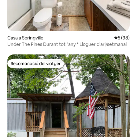
Casa a Springville
5 de puntua
5 (98)
Under The Pines Durant tot l'any * Lloguer diari/setmanal
Recomanació del viatger
Recomanació del viatger