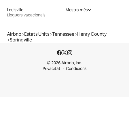
Louisville
Mostra més
Lloguers vacacionals
Airbnb
Estats Units
Tennessee
Henry County
Springville
© 2026 Airbnb, Inc.
Privacitat
Condicions