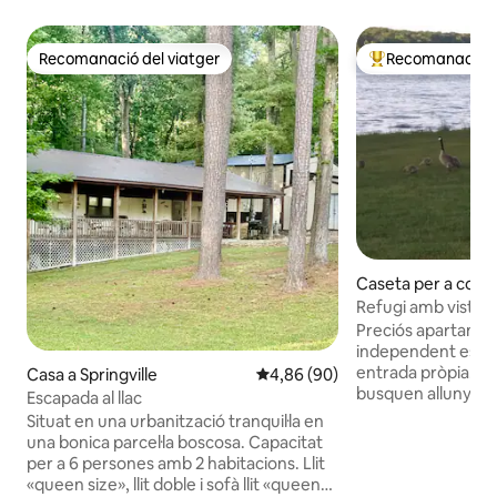
Recomanació del viatger
Recomanació de
Recomanació del viatger
Principals recoma
Caseta per a convi
ingville
Refugi amb vistes a
Preciós apartame
independent estudi 
entrada pròpia. Ideal per a aquells que
Casa a Springville
4,86 de puntuació mitjana d'un 
4,86 (90)
busquen allunyar-s
Escapada al llac
un lloc per anar a a
Situat en una urbanització tranquil·la en
llac. A l'altra banda del llac Kentucky, a
una bonica parcel·la boscosa. Capacitat
11 quilòmetres del 
per a 6 persones amb 2 habitacions. Llit
esportiu de Paris 
«queen size», llit doble i sofà llit «queen