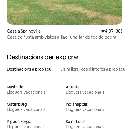
Casa a Springville
4,97 de puntua
4,97 (38)
Casa de fusta amb vistes al llac i una llar de foc de pedra
Destinacions per explorar
Destinacions a prop teu
Els millors llocs d'interès a prop teu
Nashville
Atlanta
Lloguers vacacionals
Lloguers vacacionals
Gatlinburg
Indianàpolis
Lloguers vacacionals
Lloguers vacacionals
Pigeon Forge
Saint Louis
Lloguers vacacionals
Lloguers vacacionals