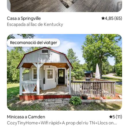
Casa a Springville
4,85 de puntua
4,85 (65)
Escapada al llac de Kentucky
Recomanació del viatger
Recomanació del viatger
Minicasa a Camden
5 de puntu
5 (11)
CozyTinyHome+Wifi ràpid+A prop del riu TN+Llocs on
menjar bé