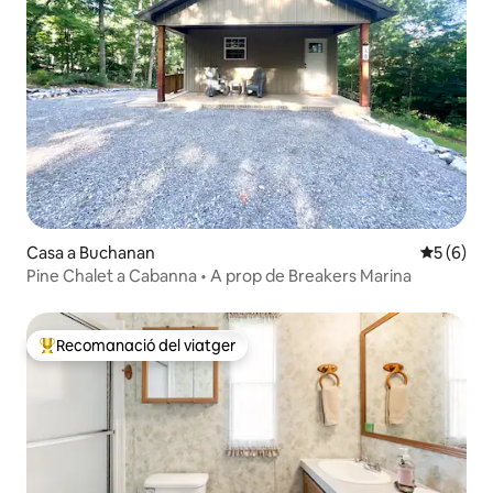
Casa a Buchanan
5 de punt
5 (6)
Pine Chalet a Cabanna • A prop de Breakers Marina
Recomanació del viatger
Principals recomanacions dels viatgers