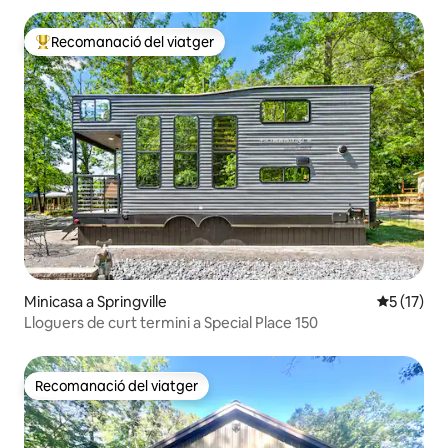
Recomanació del viatger
Principals recomanacions dels viatgers
Minicasa a Springville
5 de puntu
5 (17)
Lloguers de curt termini a Special Place 150
Recomanació del viatger
Recomanació del viatger