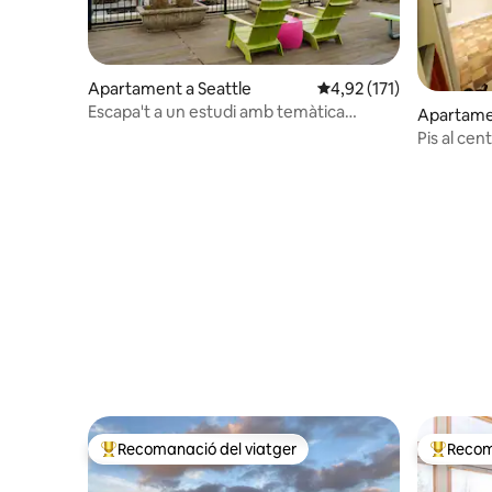
Apartament a Seattle
4,92 de puntuació mitja
4,92 (171)
Escapa't a un estudi amb temàtica
Apartamen
italiana al centre de Seattle!
Pis al cen
Recomanació del viatger
Recom
Principals recomanacions dels viatgers
Principa