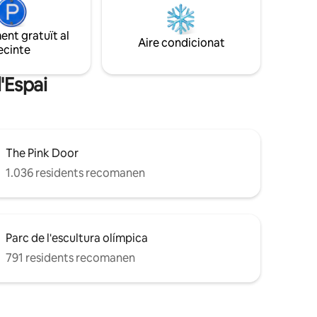
lcó privat
d'exploració urbana, descansa en un llit
acollidor per recuperar forces. Vine amb
com ara
nosaltres a Seattle i gaudeix d'una
nt gratuït al
Aire condicionat
et
experiència agradable i sense
ecinte
contratemps.
l'Espai
The Pink Door
1.036 residents recomanen
Parc de l'escultura olímpica
791 residents recomanen