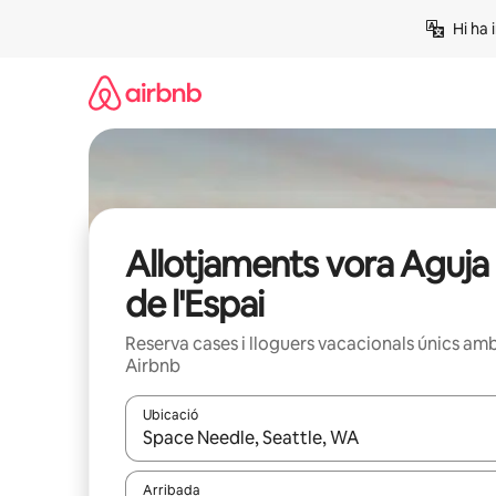
Salta
Hi ha 
Allotjaments vora Aguja
de l'Espai
Reserva cases i lloguers vacacionals únics am
Airbnb
Ubicació
Quan els resultats estiguin disponibles, podràs naveg
Arribada