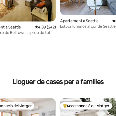
na d'un total de 5; 171 avaluacions
Apartament a Seattle
4,
Estudi lluminós al cor de Seattle
t a Seattle
4,89 de puntuació mitjana d'un total de 5; 242
4,89 (242)
tre de Belltown, a prop de tot!
Lloguer de cases per a famílies
anació del viatger
Recomanació del viatger
ls recomanacions dels viatgers
Principals recomanacions dels 