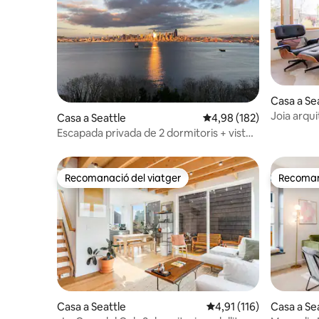
Casa a Se
Joia arqui
Casa a Seattle
4,98 de puntuació mitjan
4,98 (182)
moderna i
Escapada privada de 2 dormitoris + vistes
impressionants + sauna
Recomanació del viatger
Recomana
Recomanació del viatger
Recomana
Casa a Seattle
4,91 de puntuació mitja
4,91 (116)
Casa a Se