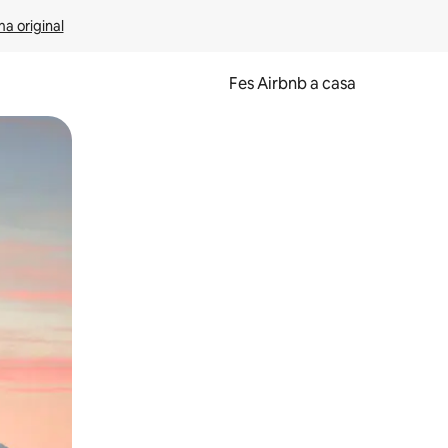
ma original
Fes Airbnb a casa
oc a la pantalla o fent-hi lliscar el dit.