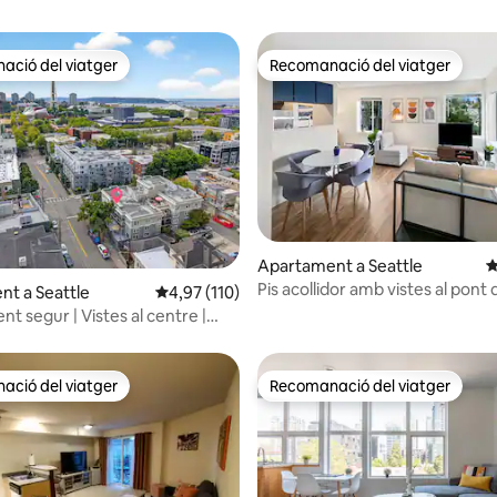
ció del viatger
Recomanació del viatger
ció del viatger
Recomanació del viatger
Apartament a Seattle
4
Pis acollidor amb vistes al pont 
a d'un total de 5; 609 avaluacions
t a Seattle
4,97 de puntuació mitjana d'un total de 5; 11
4,97 (110)
Fremont
t segur | Vistes al centre |
 de caminar: 96
ció del viatger
Recomanació del viatger
ció del viatger
Recomanació del viatger