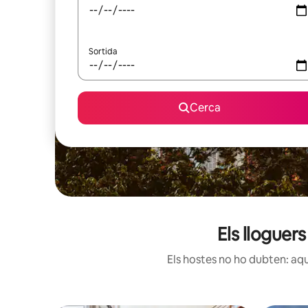
Sortida
Cerca
Els lloguer
Els hostes no ho dubten: aqu