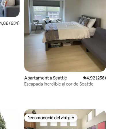
86 de puntuació mitjana d'un total de 5; 634 avaluacions
4,86 (634)
 avaluacions
Apartament a Seattle
4,92 de puntuació mitja
4,92 (256)
Escapada increïble al cor de Seattle
Recomanació del viatger
viatgers
Recomanació del viatger