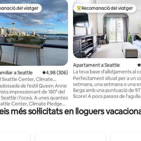
anació del viatger
Recomanació del viatger
ls recomanacions dels viatgers
Principals recomanacions dels 
Apartament a Seattle
4
a d'un total de 5; 681 avaluacions
La teva base d'allotjaments al c
miliar a Seattle
4,98 de puntuació mitjana d'un total de 5; 306
4,98 (306)
Seattle
Perfectament situat per a un c
l Seattle Center, Climate
setmana, una setmana o una e
mb aparcament!
adossada de l'estil Queen Anne
llarga amb una puntuació de 97
ista impressionant de 180° del
Score! A pocs passos de l'agulla espacial,
Seattle i l'oceà. A unes quantes
l'estadi Climate Pledge Arena, 
Seattle Center, Climate Pledge
de Pike Place, concerts, museus
is més sol·licitats en lloguers vacacion
 poca distància de moltes
restaurants. A un viatge ràpid amb tren
ons emblemàtiques. Agafa el
lleuger o Uber dels partits de l
a T-Mobile Park, Lumen Field.
Mundial de la FIFA i del moll 62. Fes un
lotjament de dos dormitoris
descans i gaudeix de la terrassa 
condicionat ofereix una
amb unes vistes panoràmiques 
d'allotjament modern i còmode.