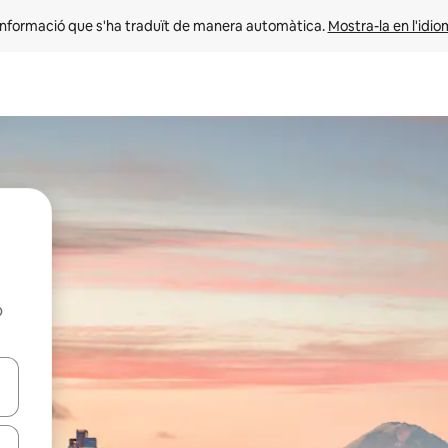
informació que s'ha traduït de manera automàtica. 
Mostra-la en l'idio
b
ar-hi a través de les tecles de les fletxes (amunt i avall), o bé fent un t