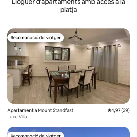
Lloguer d'apartaments amb accés a la
platja
Recomanació del viatger
Recomanació del viatger
Apartament a Mount Standfast
4,97 de puntua
4,97 (39)
Luxe Villa
Recomanació del viatger