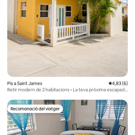
Pis a Saint James
4,83 de puntu
4,83 (6)
Retir modern de 2 habitacions • La teva pròxima escapada
t'espera•
Recomanació del viatger
Recomanació del viatger