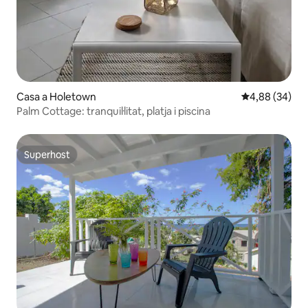
Casa a Holetown
4,88 de puntua
4,88 (34)
Palm Cottage: tranquil·litat, platja i piscina
Superhost
Superhost