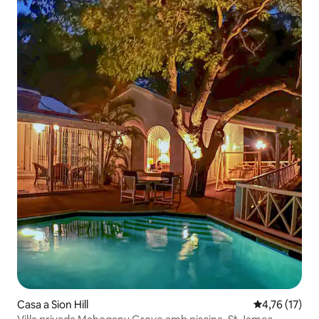
Casa a Sion Hill
4,76 de puntu
4,76 (17)