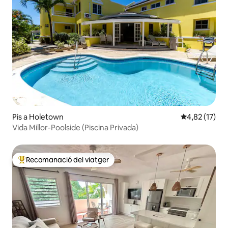
Pis a Holetown
4,82 de puntu
4,82 (17)
Vida Millor-Poolside (Piscina Privada)
Recomanació del viatger
Principals recomanacions dels viatgers