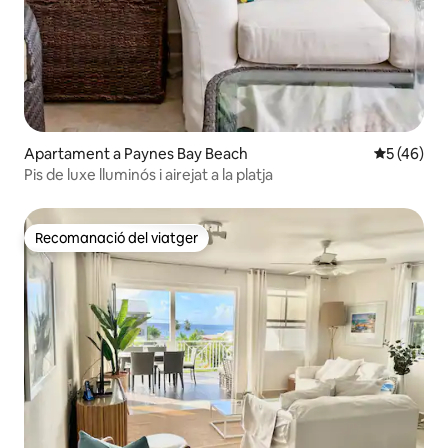
Apartament a Paynes Bay Beach
5 de puntu
5 (46)
Pis de luxe lluminós i airejat a la platja
Recomanació del viatger
Recomanació del viatger