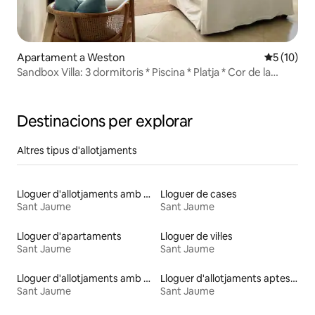
Apartament a Weston
5 de puntu
5 (10)
Sandbox Villa: 3 dormitoris * Piscina * Platja * Cor de la
costa oest
Destinacions per explorar
Altres tipus d'allotjaments
Lloguer d'allotjaments amb caiac
Lloguer de cases
Sant Jaume
Sant Jaume
Lloguer d'apartaments
Lloguer de vil·les
Sant Jaume
Sant Jaume
Lloguer d'allotjaments amb piscina
Lloguer d'allotjaments aptes per a famílies
Sant Jaume
Sant Jaume