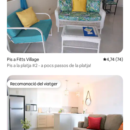
Pis a Fitts Village
4,74 de puntu
4,74 (74)
Pis a la platja #2 - a pocs passos de la platja!
Recomanació del viatger
Recomanació del viatger