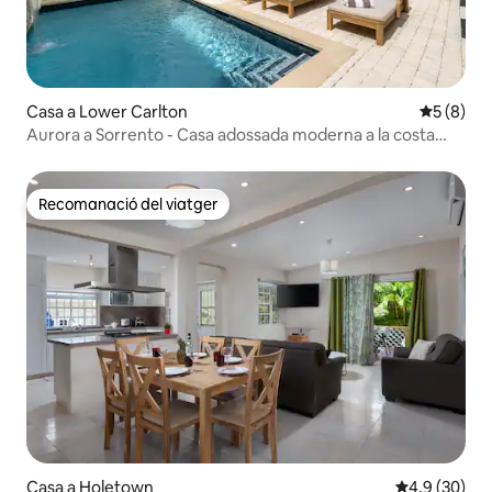
Casa a Lower Carlton
5 de punt
5 (8)
Aurora a Sorrento - Casa adossada moderna a la costa
oest
Recomanació del viatger
Recomanació del viatger
Casa a Holetown
4,9 de puntua
4,9 (30)