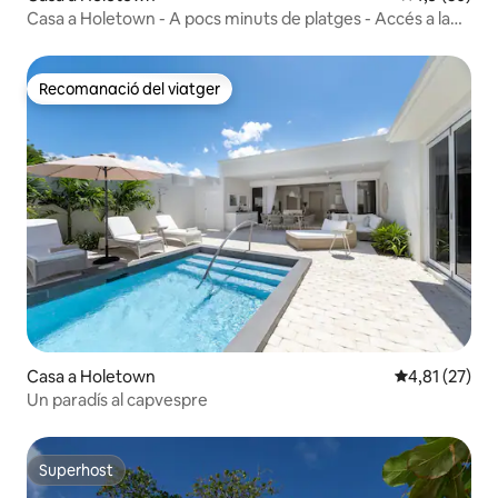
Casa a Holetown - A pocs minuts de platges - Accés a la
piscina
Recomanació del viatger
Recomanació del viatger
Casa a Holetown
4,81 de puntu
4,81 (27)
Un paradís al capvespre
Superhost
Superhost