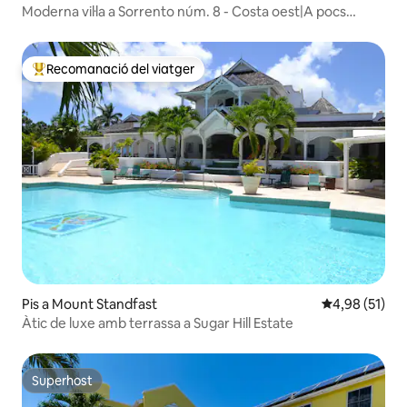
Moderna vil·la a Sorrento núm. 8 - Costa oest|A pocs
minuts de la platja
Recomanació del viatger
Principals recomanacions dels viatgers
Pis a Mount Standfast
4,98 de puntu
4,98 (51)
Àtic de luxe amb terrassa a Sugar Hill Estate
Superhost
Superhost