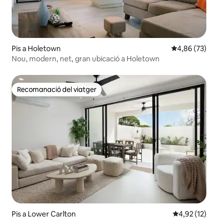
Pis a Holetown
4,86 de puntua
4,86 (73)
Nou, modern, net, gran ubicació a Holetown
Recomanació del viatger
Recomanació del viatger
Pis a Lower Carlton
4,92 de puntu
4,92 (12)