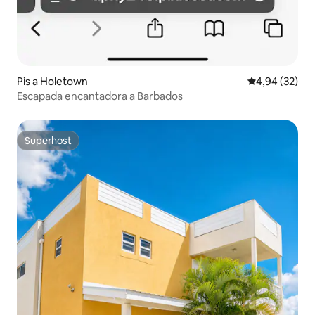
Pis a Holetown
4,94 de puntua
4,94 (32)
Escapada encantadora a Barbados
Superhost
Superhost