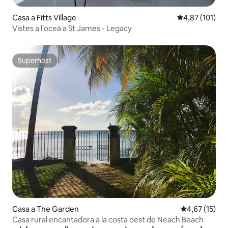
Casa a Fitts Village
4,87 de puntua
4,87 (101)
Vistes a l'oceà a St James - Legacy
Superhost
Superhost
Casa a The Garden
4,67 de puntu
4,67 (15)
Casa rural encantadora a la costa oest de Neach Beach