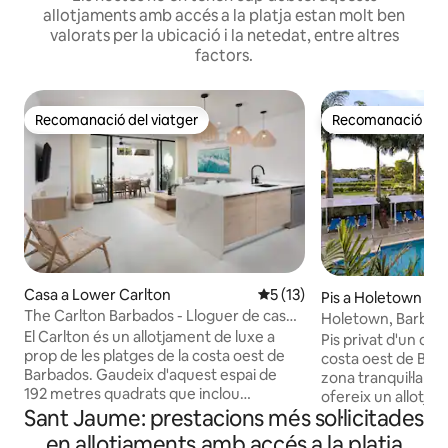
allotjaments amb accés a la platja estan molt ben
valorats per la ubicació i la netedat, entre altres
factors.
Recomanació del viatger
Recomanació del 
Recomanació del viatger
Recomanació del 
Casa a Lower Carlton
5 de puntuació mitjana d'un 
5 (13)
Pis a Holetown
The Carlton Barbados - Lloguer de cases
Holetown, Barbados
unifamiliars de luxe
El Carlton és un allotjament de luxe a
peu de la platja | W
Pis privat d'un dor
prop de les platges de la costa oest de
costa oest de Barb
Barbados. Gaudeix d'aquest espai de
zona tranquil·la am
192 metres quadrats que inclou
ofereix un allotj
3 dormitoris, 3 banys, una piscina
Sant Jaume: prestacions més sol·licitades
independent a poc
privada, una banyera d'immersió a l'aire
platges, restauran
en allotjaments amb accés a la platja