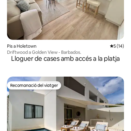
Pis a Holetown
5 de puntu
5 (14)
Driftwood a Golden View - Barbados.
Lloguer de cases amb accés a la platja
Recomanació del viatger
Recomanació del viatger