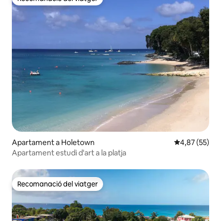
Recomanació del viatger
Apartament a Holetown
4,87 de puntua
4,87 (55)
Apartament estudi d'art a la platja
Recomanació del viatger
Recomanació del viatger