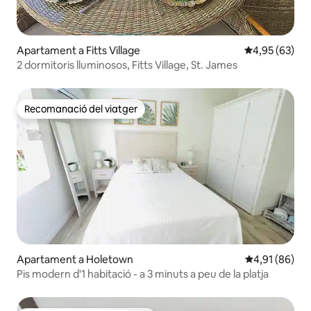
Apartament a Fitts Village
4,95 de puntua
4,95 (63)
2 dormitoris lluminosos, Fitts Village, St. James
Recomanació del viatger
Recomanació del viatger
Apartament a Holetown
4,91 de puntua
4,91 (86)
Pis modern d'1 habitació - a 3 minuts a peu de la platja