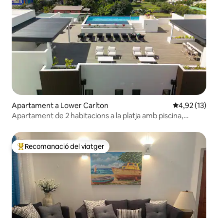
Apartament a Lower Carlton
4,92 de puntu
4,92 (13)
Apartament de 2 habitacions a la platja amb piscina,
barbacoa i vista a l'oceà
Recomanació del viatger
Principals recomanacions dels viatgers