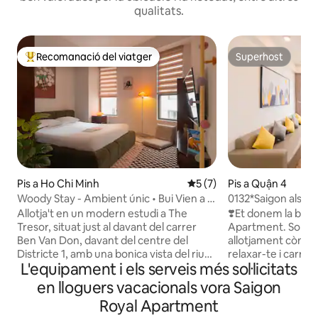
qualitats.
Recomanació del viatger
Superhost
Principals recomanacions dels viatgers
Superhost
Pis a Ho Chi Minh
5 de puntuació mitjana d'un
5 (7)
Pis a Quận 4
Woody Stay - Ambient únic • Bui Vien a 6
0132*Saigon als teu
minuts, D1 Central
terrat*
Allotja't en un modern estudi a The
❣️Et donem la ben
Tresor, situat just al davant del carrer
Apartment. Som aq
Ben Van Don, davant del centre del
allotjament còmo
Districte 1, amb una bonica vista del riu
relaxar-te i carreg
L'equipament i els serveis més sol·licitats
Saigon. L'apartament està totalment
d'un llarg vol i d'u
equipat: un llit còmode, una cuina, una
la ciutat. 🍀 Només 5 minuts caminant a
en lloguers vacacionals vora Saigon
nevera, aire condicionat, wifi d'alta
través del pont fin
Royal Apartment
velocitat, un televisor de pantalla plana i
🍀 També és conve