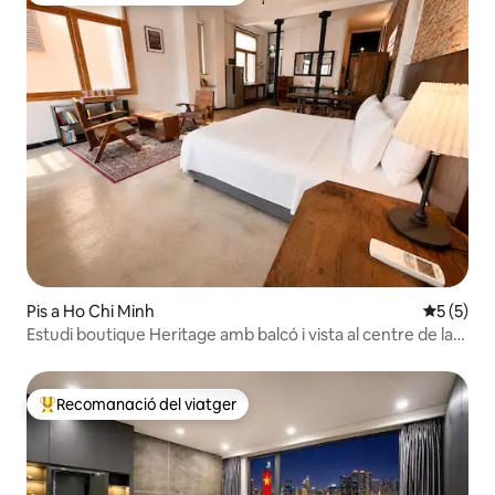
Pis a Ho Chi Minh
5 de punt
5 (5)
Estudi boutique Heritage amb balcó i vista al centre de la
ciutat
Recomanació del viatger
Principals recomanacions dels viatgers