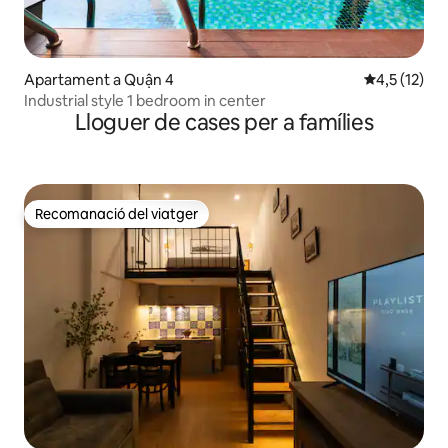
Apartament a Quận 4
4,5 de puntu
4,5 (12)
Industrial style 1 bedroom in center
Lloguer de cases per a famílies
Recomanació del viatger
Recomanació del viatger