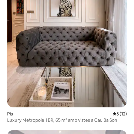
Pis
5 de puntu
5 (12)
Luxury Metropole 1 BR, 65 m² amb vistes a Cau Ba Son