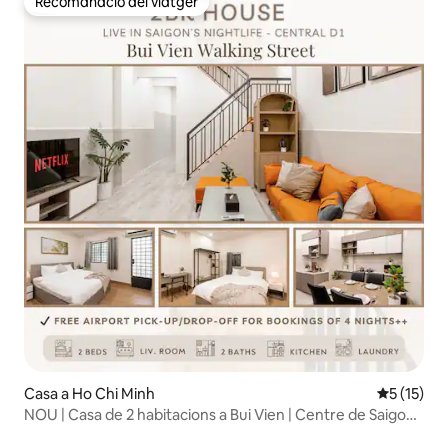
Recomanació del viatger
Recomanació del viatger
Casa a Ho Chi Minh
5 de puntu
5 (15)
NOU | Casa de 2 habitacions a Bui Vien | Centre de Saigon
D1