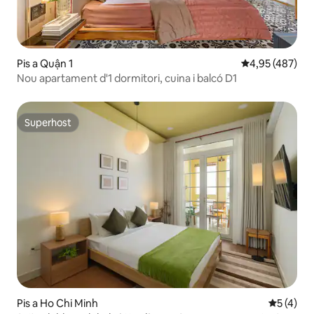
Pis a Quận 1
4,95 de puntuac
4,95 (487)
Nou apartament d'1 dormitori, cuina i balcó D1
Superhost
Superhost
Pis a Ho Chi Minh
5 de punt
5 (4)