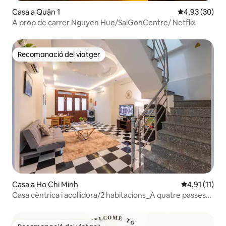
Casa a Quận 1
4,93 de puntua
4,93 (30)
A prop de carrer Nguyen Hue/SaiGonCentre/ Netflix
Recomanació del viatger
Recomanació del viatger
Casa a Ho Chi Minh
4,91 de puntu
4,91 (11)
Casa cèntrica i acollidora/2 habitacions_A quatre passes
del carrer Bui Vien