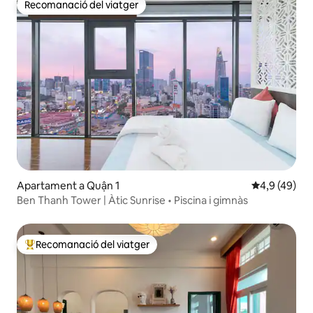
Recomanació del viatger
Recomanació del viatger
Apartament a Quận 1
4,9 de puntua
4,9 (49)
Ben Thanh Tower | Àtic Sunrise • Piscina i gimnàs
Recomanació del viatger
Principals recomanacions dels viatgers