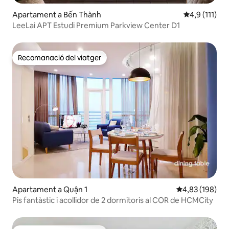
Apartament a Bến Thành
4,9 de puntua
4,9 (111)
LeeLai APT Estudi Premium Parkview Center D1
Recomanació del viatger
Recomanació del viatger
Apartament a Quận 1
4,83 de puntuac
4,83 (198)
Pis fantàstic i acollidor de 2 dormitoris al COR de HCMCity