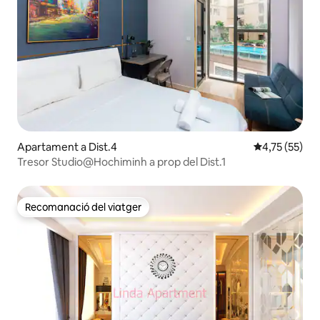
Apartament a Dist.4
4,75 de puntu
4,75 (55)
Tresor Studio@Hochiminh a prop del Dist.1
Recomanació del viatger
Recomanació del viatger