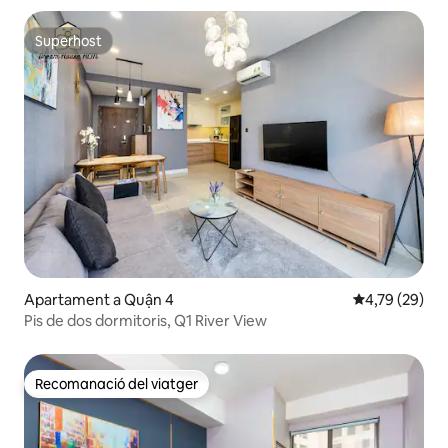
Superhost
Superhost
Apartament a Quận 4
4,79 de puntua
4,79 (29)
Pis de dos dormitoris, Q1 River View
Recomanació del viatger
Recomanació del viatger