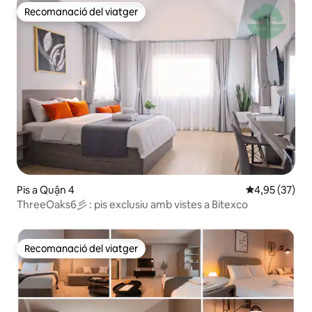
Recomanació del viatger
Recomanació del viatger
Pis a Quận 4
4,95 de puntua
4,95 (37)
ThreeOaks6彡 : pis exclusiu amb vistes a Bitexco
Recomanació del viatger
Recomanació del viatger