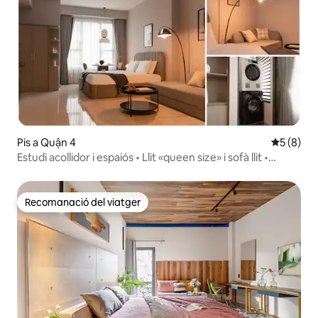
Pis a Quận 4
5 de punt
5 (8)
Estudi acollidor i espaiós • Llit «queen size» i sofà llit •
Centre de la ciutat
Recomanació del viatger
Recomanació del viatger