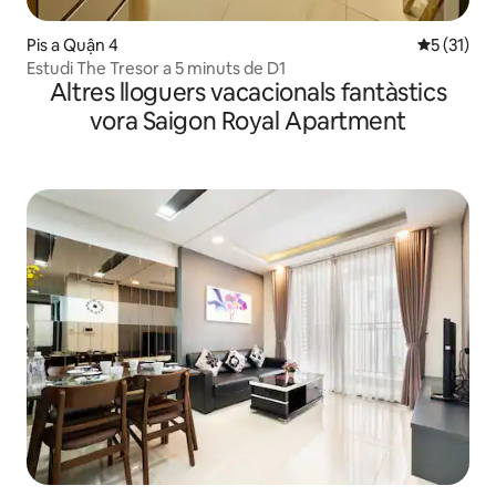
Pis a Quận 4
5 de puntu
5 (31)
Estudi The Tresor a 5 minuts de D1
Altres lloguers vacacionals fantàstics
vora Saigon Royal Apartment