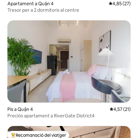
Apartament a Quận 4
4,85 de puntua
4,85 (27)
Tresor per a 2 dormitoris al centre
Pis a Quận 4
4,57 de puntu
4,57 (21)
Preciós apartament a RiverGate District4
Recomanació del viatger
Principals recomanacions dels viatgers