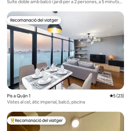
Suite doble amb balcó i jardí per a 2 persones, a 5 minuts
de D1
Recomanació del viatger
Recomanació del viatger
Pis a Quận 1
5 de puntu
5 (23)
Vistes al cel, àtic imperial, balcó, piscina
Recomanació del viatger
Principals recomanacions dels viatgers