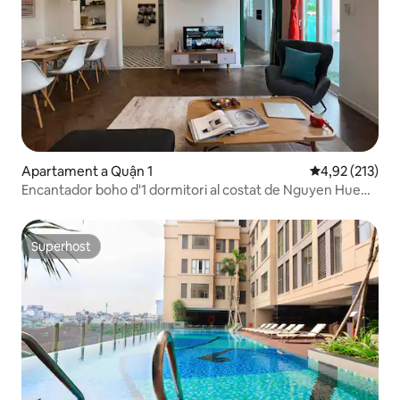
Apartament a Quận 1
4,92 de puntuac
4,92 (213)
Encantador boho d'1 dormitori al costat de Nguyen Hue
per Circadian
Superhost
Superhost