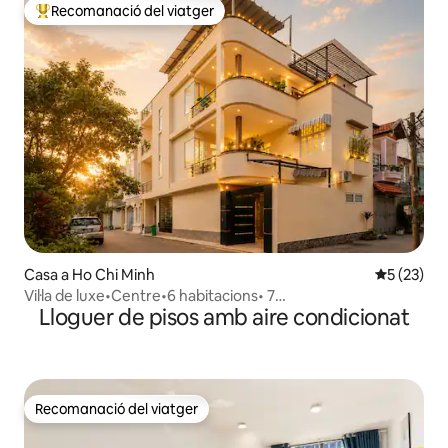
Recomanació del viatger
Principals recomanacions dels viatgers
Casa a Ho Chi Minh
5 de puntu
5 (23)
Vil·la de luxe•Centre•6 habitacions• 7
Lloguer de pisos amb aire condicionat
banys•Piscina•Sauna• KTV•Bi-a
Recomanació del viatger
Recomanació del viatger