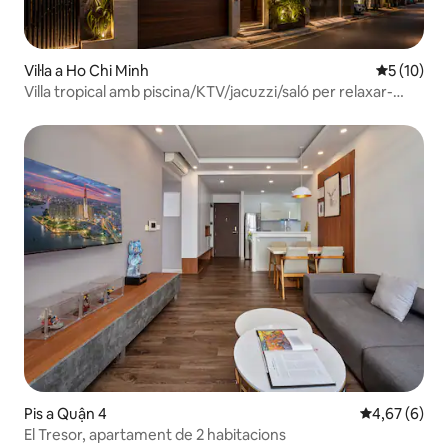
Vil·la a Ho Chi Minh
5 de puntu
5 (10)
Villa tropical amb piscina/KTV/jacuzzi/saló per relaxar-
se/Bida
Pis a Quận 4
4,67 de puntu
4,67 (6)
El Tresor, apartament de 2 habitacions