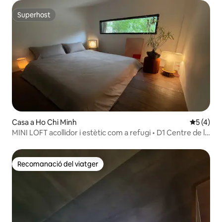
Superhost
Superhost
Casa a Ho Chi Minh
5 de punt
5 (4)
MINI LOFT acollidor i estètic com a refugi • D1 Centre de la
ciutat
Recomanació del viatger
Recomanació del viatger