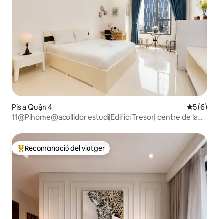
Pis a Quận 4
5 de punt
5 (6)
11@Pihome@acollidor estudi|Edifici Tresor| centre de la
ciutat
Recomanació del viatger
Principals recomanacions dels viatgers