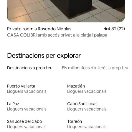
Private room a Rosendo Nieblas
4,82 de puntua
4,82 (22)
CASA COLIBRI amb accés privat a la platja i palapa
Destinacions per explorar
Destinacions a prop teu
Els millors llocs d'interès a prop teu
Puerto Vallarta
Mazatlán
Lloguers vacacionals
Lloguers vacacionals
La Paz
Cabo San Lucas
Lloguers vacacionals
Lloguers vacacionals
San José del Cabo
Torreón
Lloguers vacacionals
Lloguers vacacionals