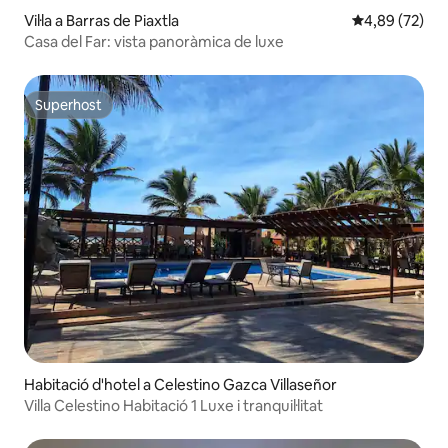
Vil·la a Barras de Piaxtla
4,89 de puntua
4,89 (72)
Casa del Far: vista panoràmica de luxe
Superhost
Superhost
Habitació d'hotel a Celestino Gazca Villaseñor
Villa Celestino Habitació 1 Luxe i tranquil·litat