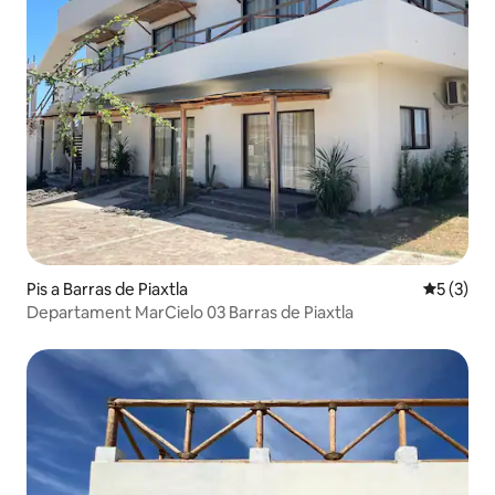
Pis a Barras de Piaxtla
5 de punt
5 (3)
Departament MarCielo 03 Barras de Piaxtla