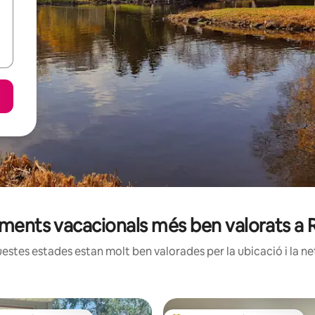
jaments vacacionals més ben valorats a
estes estades estan molt ben valorades per la ubicació i la net