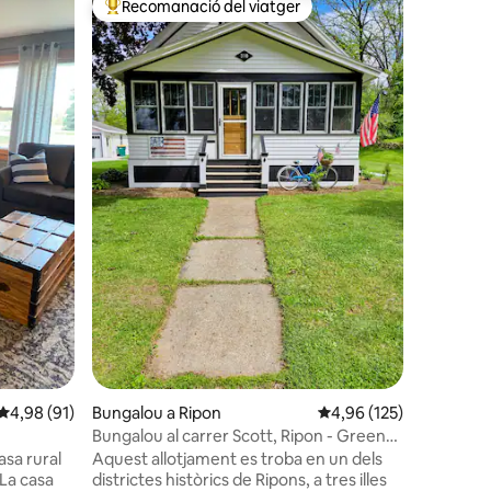
Recomanació del viatger
Recom
viatgers
Principals recomanacions dels viatgers
Princip
hkosh
Casa rura
Casa rura
amb boniq
amb llit 
matalasso
comunes.
disponibl
totalmen
porta el 
Porta les 
 avaluacions
posa't en
moll en 
pesca fan
moto de 
pesca amb
el gel és 
4,98 de puntuació mitjana d'un total de 5; 91 avaluacions
4,98 (91)
Bungalou a Ripon
4,96 de puntuació mitja
4,96 (125)
Bungalou al carrer Scott, Ripon - Green
Lake
asa rural
Aquest allotjament es troba en un dels
 La casa
districtes històrics de Ripons, a tres illes