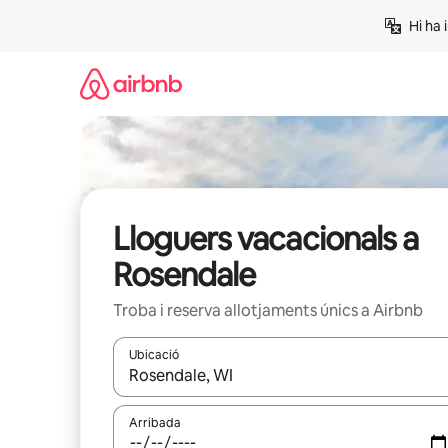
Salta
Hi ha 
Lloguers vacacionals a
Rosendale
Troba i reserva allotjaments únics a Airbnb
Ubicació
Quan els resultats estiguin disponibles, podràs naveg
Arribada