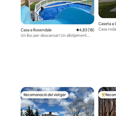
Caseta a
Casa roda
Casa a Rosendale
4,83 de puntuació mitj
4,83 (18)
Un lloc per descansar! Un allotjament
encantador amb piscina.
Recomanació del viatger
Recom
Recomanació del viatger
Principa