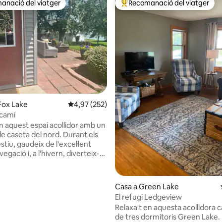
anació del viatger
Recomanació del viatger
ls recomanacions dels viatgers
Principals recomanacions dels 
Fox Lake
4,97 de puntuació mitjana d'un total de 5; 252
4,97 (252)
 camí
en aquest espai acollidor amb un
seta del nord. Durant els
na d'un total de 5; 273 avaluacions
tiu, gaudeix de l'excel·lent
vegació i, a l'hivern, diverteix-te
gel al bonic llac Fox! * Llegeix la
 completa i mira totes les fotos
 per a festes o
Casa a Green Lake
 Hi ha capacitat per a
El refugi Ledgeview
s i 2 vehicles com a màxim.
Relaxa't en aquesta acollidora c
cop d'ull a la nostra «caseta al
de tres dormitoris Green Lake.
 a prop del llac. *A partir del