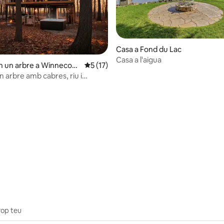
Casa a Fond du Lac
Casa a l'aigua
n un arbre a Winnecon
5 de puntuació mitjana d'un total de 5; 1
5 (17)
n arbre amb cabres, riu i
d'hidromassatge
na d'un total de 5; 25 avaluacions
prop teu