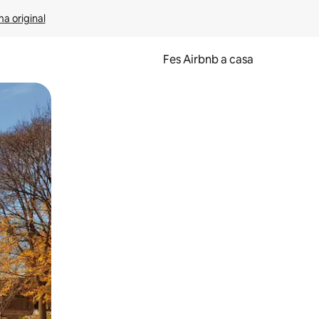
ma original
Fes Airbnb a casa
oc a la pantalla o fent-hi lliscar el dit.