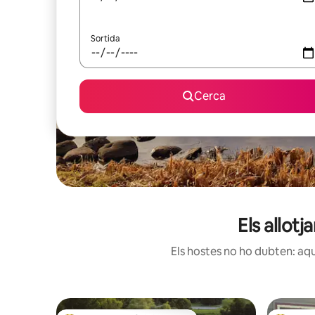
Sortida
Cerca
Els allot
Els hostes no ho dubten: aqu