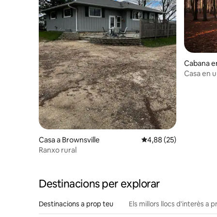
Cabana e
ne
Casa en u
banyera 
Casa a Brownsville
4,88 de puntuació mitja
4,88 (25)
Ranxo rural
Destinacions per explorar
Destinacions a prop teu
Els millors llocs d'interès a 