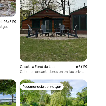
 avaluacions
,93 de puntuació mitjana d'un total de 5; 519 avaluacions
4,93 (519)
satge
Caseta a Fond du Lac
5 de puntuació mitj
5 (19)
Cabanes encantadores en un llac privat
Recomanació del viatger
Recomanació del viatger