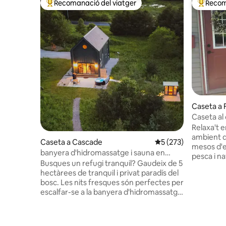
Recomanació del viatger
Recom
Principals recomanacions dels viatgers
Principa
Caseta a 
Caseta al
Relaxa't 
ambient de ca
Caseta a Cascade
5 de puntuació mitja
5 (273)
mesos d'es
banyera d'hidromassatge i sauna en
pesca i na
5 hectàrees privades
Busques un refugi tranquil? Gaudeix de 5
pescant al 
hectàrees de tranquil i privat paradís del
descripció
bosc. Les nits fresques són perfectes per
de la propietat * No és apte
escalfar-se a la banyera d'hidromassatge
reunions sorolloses.
o a la sauna d'infrarojos que donen al
4 persone
prat. Explora rutes de senderisme i llacs
* Dona un 
que ofereix la pintoresca tetera Moraine.
camí», més