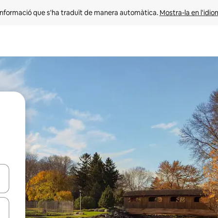
informació que s'ha traduït de manera automàtica. 
Mostra-la en l'idio
ar-hi a través de les tecles de les fletxes (amunt i avall), o bé fent un t