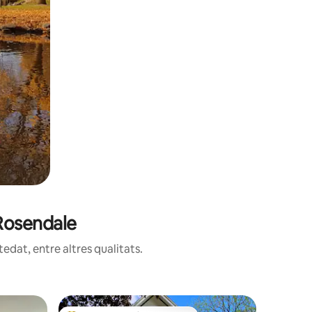
 Rosendale
edat, entre altres qualitats.
Caseta pe