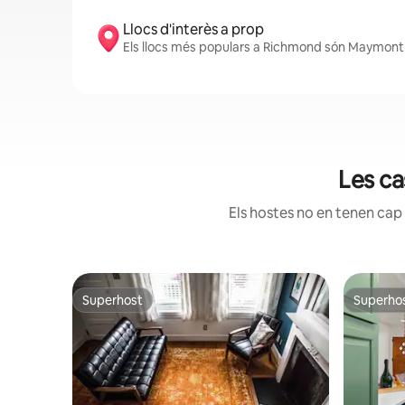
Llocs d'interès a prop
Els llocs més populars a Richmond són Maymont, 
Les ca
Els hostes no en tenen cap 
Superhost
Superho
Superhost
Superho