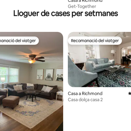
Casa a Richmond
Get-Together
Lloguer de cases per setmanes
anació del viatger
Recomanació del viatger
ls recomanacions dels viatgers
Recomanació del viatger
na d'un total de 5; 301 avaluacions
Casa a Richmond
4
Casa dolça casa 2