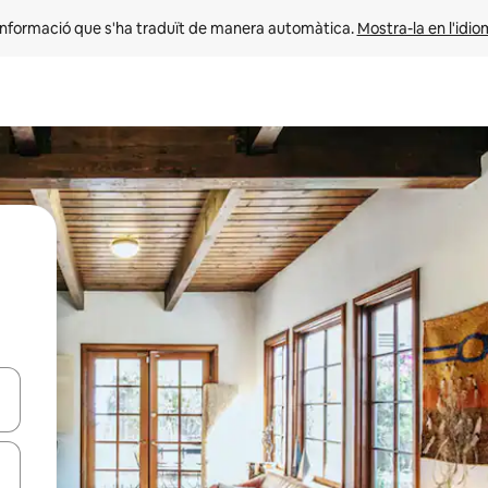
informació que s'ha traduït de manera automàtica. 
Mostra-la en l'idio
ar-hi a través de les tecles de les fletxes (amunt i avall), o bé fent un t