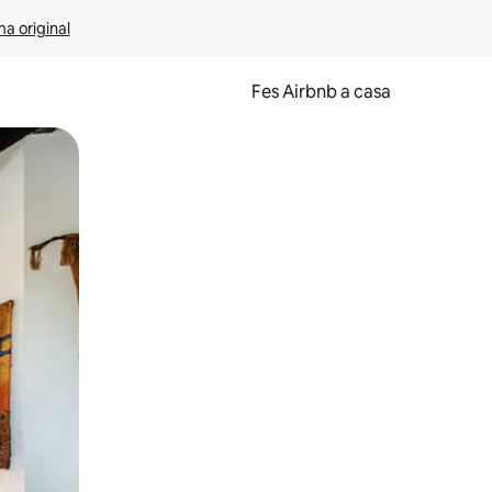
ma original
Fes Airbnb a casa
oc a la pantalla o fent-hi lliscar el dit.