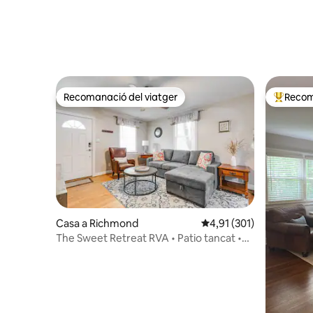
Recomanació del viatger
Recom
Recomanació del viatger
Principa
Casa a Richmond
4,91 de puntuació mitja
4,91 (301)
The Sweet Retreat RVA • Patio tancat •
Foc • Piscina