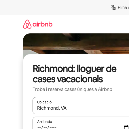
Salta
Hi ha 
Richmond: lloguer de
cases vacacionals
Troba i reserva cases úniques a Airbnb
Ubicació
Quan els resultats estiguin disponibles, podràs naveg
Arribada