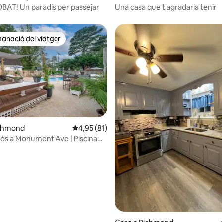
BAT! Un paradís per passejar
Una casa que t'agradaria tenir
anació del viatger
ls recomanacions dels viatgers
ichmond
4,95 de puntuació mitjana d'un total de 5; 8
4,95 (81)
iós a Monument Ave | Piscina
TA