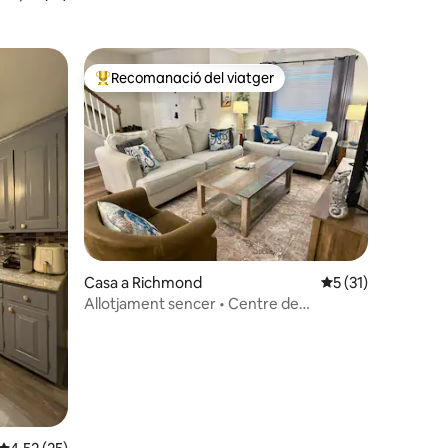
Recomanació del viatger
Principals recomanacions dels viatgers
1 avaluacions
Casa a Richmond
5 de puntuació mitj
5 (31)
Allotjament sencer • Centre de
Richmond • Aparcament gratuït