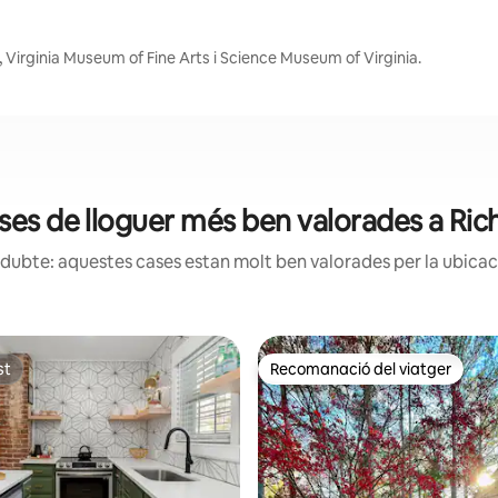
Virginia Museum of Fine Arts i Science Museum of Virginia.
ses de lloguer més ben valorades a R
dubte: aquestes cases estan molt ben valorades per la ubicació
st
Recomanació del viatger
st
Recomanació del viatger