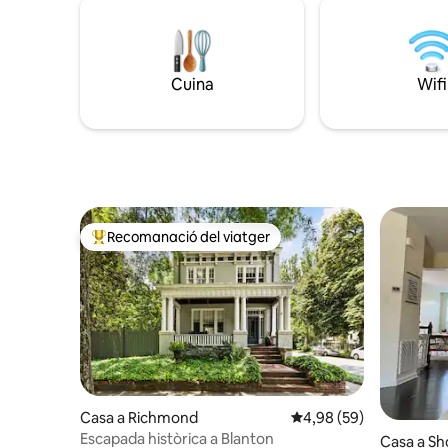
Cuina
Wifi
Recomanació del viatger
Principals recomanacions dels viatgers
Casa a Richmond
4,98 de puntuació mitja
4,98 (59)
Escapada històrica a Blanton
Casa a S