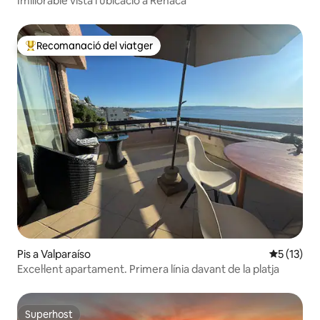
Imillorable vista i ubicació a Reñaca
Recomanació del viatger
Principals recomanacions dels viatgers
Pis a Valparaíso
5 de puntu
5 (13)
Excel·lent apartament. Primera línia davant de la platja
Superhost