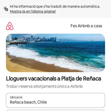
Salta
Hi ha informació que s'ha traduït de manera automàtica. 
Mostra-la en l'idioma original
Fes Airbnb a casa
Lloguers vacacionals a Platja de Reñaca
Troba i reserva allotjaments únics a Airbnb
Ubicació
Quan els resultats estiguin disponibles, podràs navegar-hi a través 