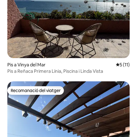
Pis a Vinya del Mar
5 de puntu
5 (11)
Pis a Reñaca Primera Línia, Piscina i Linda Vista
Recomanació del viatger
Recomanació del viatger