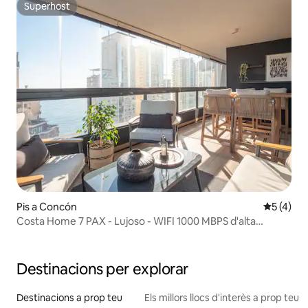
Superhost
Superhost
Pis a Concón
5 de punt
5 (4)
Costa Home 7 PAX - Lujoso - WIFI 1000 MBPS d'alta
velocitat
Destinacions per explorar
Destinacions a prop teu
Els millors llocs d'interès a prop teu