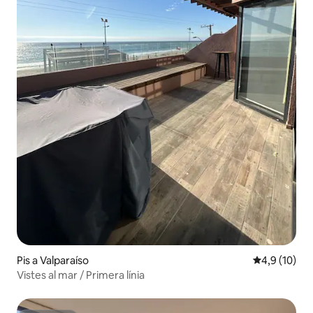
Pis a Valparaíso
4,9 de puntu
4,9 (10)
Vistes al mar / Primera línia