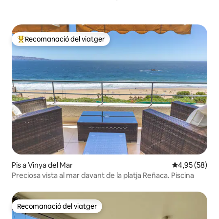
Recomanació del viatger
Principals recomanacions dels viatgers
Pis a Vinya del Mar
4,95 de puntua
4,95 (58)
Preciosa vista al mar davant de la platja Reñaca. Piscina
Recomanació del viatger
Recomanació del viatger