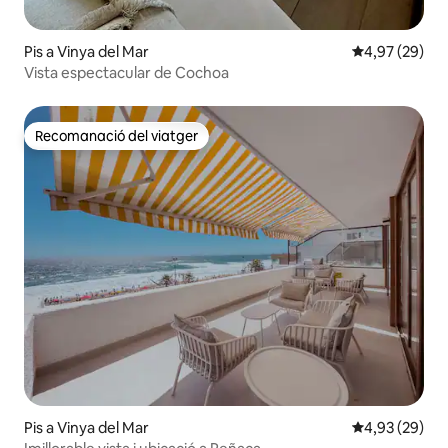
Pis a Vinya del Mar
4,97 de puntua
4,97 (29)
Vista espectacular de Cochoa
Recomanació del viatger
Recomanació del viatger
Pis a Vinya del Mar
4,93 de puntua
4,93 (29)