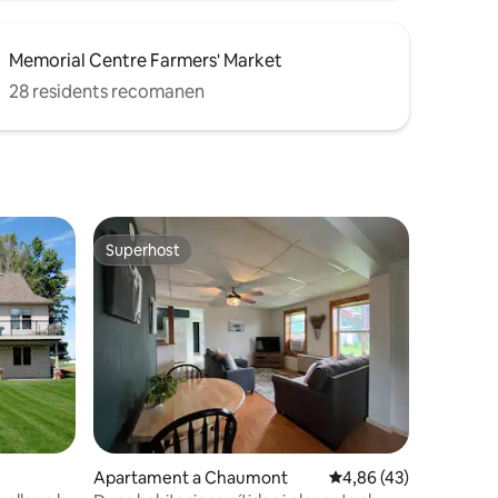
Memorial Centre Farmers' Market
28 residents recomanen
Superhost
Superhost
3 avaluacions
Apartament a Chaumont
4,86 de puntuació mitj
4,86 (43)