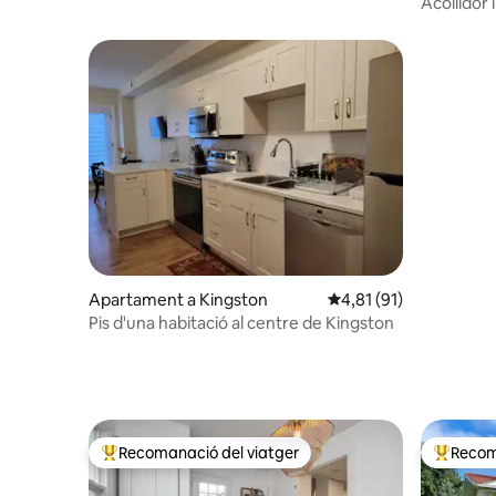
Acollidor 
Apartament a Kingston
4,81 de puntuació mitj
4,81 (91)
Pis d'una habitació al centre de Kingston
Recomanació del viatger
Recom
Principals recomanacions dels viatgers
Principa