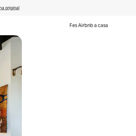
ma original
Fes Airbnb a casa
oc a la pantalla o fent-hi lliscar el dit.