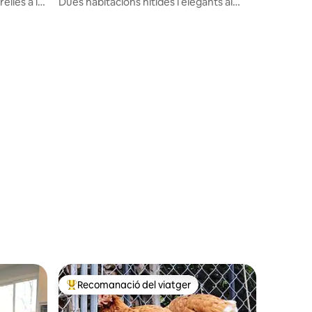
relles a la
Dues habitacions nítides i elegants al
costat del llac Ontario
Recomanació del viatger
viatgers
Principals recomanacions dels viatgers