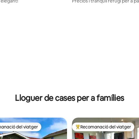
i elegant!
Preciós i tranquil refugi per a pa
vora del mar
ana d'un total de 5; 91 avaluacions
Lloguer de cases per a famílies
anació del viatger
Recomanació del viatger
ls recomanacions dels viatgers
Principals recomanacions dels 