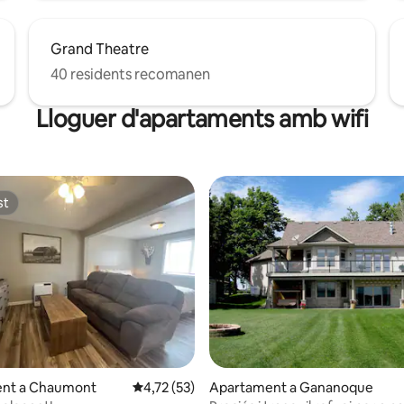
Grand Theatre
40 residents recomanen
Lloguer d'apartaments amb wifi
st
st
a d'un total de 5; 100 avaluacions
nt a Chaumont
4,72 de puntuació mitjana d'un total de 5; 5
4,72 (53)
Apartament a Gananoque