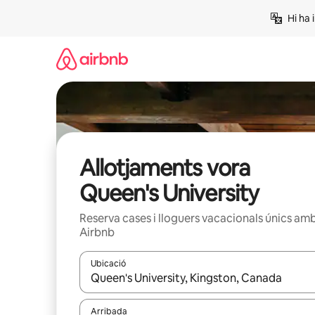
Salta
Hi ha 
Allotjaments vora
Queen's University
Reserva cases i lloguers vacacionals únics am
Airbnb
Ubicació
Quan els resultats estiguin disponibles, podràs naveg
Arribada