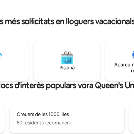
altre anunci! airbnb.com/h/kin
e pantalla gran (Netflix, etc.) i
Número de llicència: LCRL202
ricana. Aquesta propietat és
si busques una escapada
s més sol·licitats en lloguers vacaciona
a, aparcament inclòs!
Aparcame
Piscina
r
llocs d'interès populars vora Queen's Un
Creuers de les 1000 Illes
80 residents recomanen