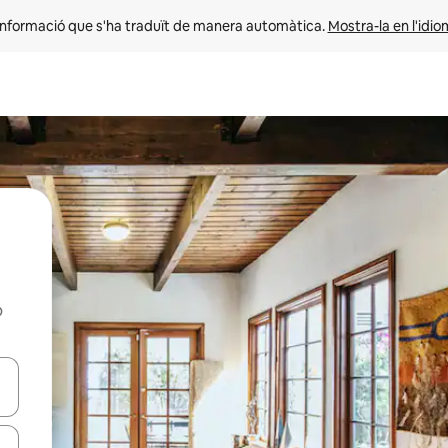
informació que s'ha traduït de manera automàtica. 
Mostra-la en l'idio
b
ar-hi a través de les tecles de les fletxes (amunt i avall), o bé fent un t