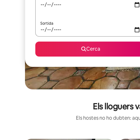
Sortida
Cerca
Els lloguers 
Els hostes no ho dubten: aqu