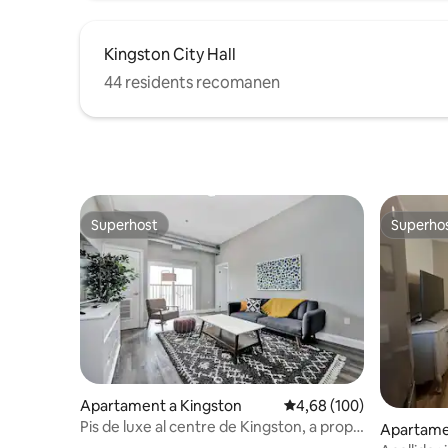
Kingston City Hall
44 residents recomanen
Superhost
Superho
Superhost
Superho
Apartament a Kingston
4,68 de puntuació mitjan
4,68 (100)
Pis de luxe al centre de Kingston, a prop
Apartame
de RMC/Queens