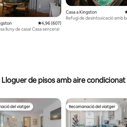
Casa a Kingston
4
Refugi de desintoxicació amb 
ngston
4,96 de puntuació mitjana d'un total de 5; 607
4,96 (607)
d'hidromassatge i piscina + fogu
na d'un total de 5; 133 avaluacions
de jocs
sa lluny de casa! Casa sencera!
Lloguer de pisos amb aire condicionat
ció del viatger
Recomanació del viatger
ció del viatger
Recomanació del viatger