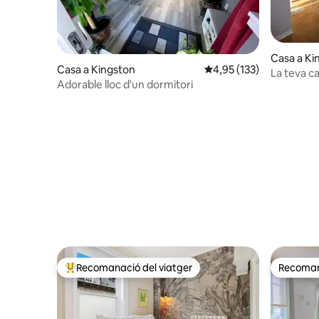
Casa a Ki
Casa a Kingston
4,95 de puntuació mitja
4,95 (133)
La teva ca
Adorable lloc d'un dormitori
Recomanació del viatger
Recomana
Principals recomanacions dels viatgers
Recomana