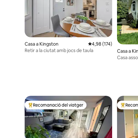
Casa a Kingston
4,98 de puntuació mitjan
4,98 (174)
Retir a la ciutat amb jocs de taula
Casa a Ki
Casa assol
Gran valo
Recomanació del viatger
Recom
Principals recomanacions dels viatgers
Principa