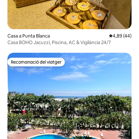
Casa a Punta Blanca
4,89 de puntua
4,89 (44)
Casa BOHO Jacuzzi, Piscina, AC & Vigilància 24/7
Recomanació del viatger
Recomanació del viatger