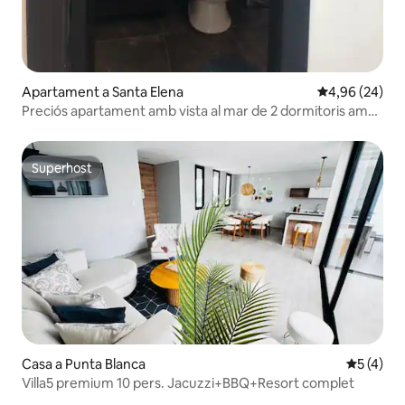
Apartament a Santa Elena
4,96 de puntua
4,96 (24)
Preciós apartament amb vista al mar de 2 dormitoris amb
piscina
Superhost
Superhost
Casa a Punta Blanca
5 de punt
5 (4)
Villa5 premium 10 pers. Jacuzzi+BBQ+Resort complet