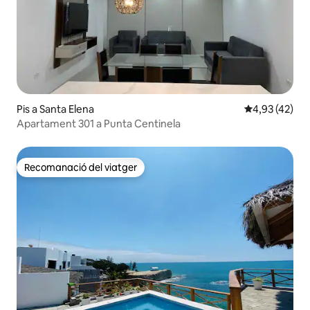
Pis a Santa Elena
4,93 de puntua
4,93 (42)
Apartament 301 a Punta Centinela
Recomanació del viatger
Recomanació del viatger