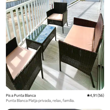
Pis a Punta Blanca
4,91 de puntu
4,91 (56)
Punta Blanca Platja privada, relax, família.