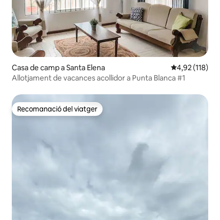
Casa de camp a Santa Elena
4,92 de puntua
4,92 (118)
Allotjament de vacances acollidor a Punta Blanca #1
Recomanació del viatger
Recomanació del viatger