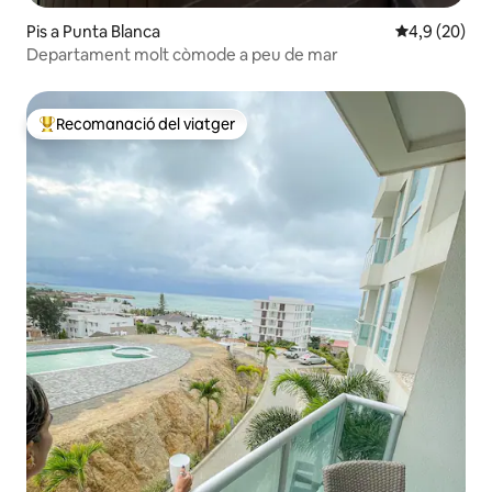
Pis a Punta Blanca
4,9 de puntua
4,9 (20)
Departament molt còmode a peu de mar
Recomanació del viatger
Principals recomanacions dels viatgers