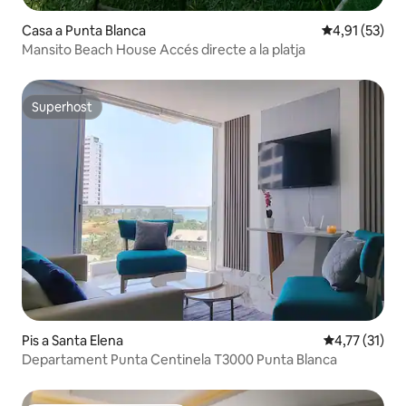
Casa a Punta Blanca
4,91 de puntu
4,91 (53)
Mansito Beach House Accés directe a la platja
Superhost
Superhost
Pis a Santa Elena
4,77 de puntu
4,77 (31)
Departament Punta Centinela T3000 Punta Blanca