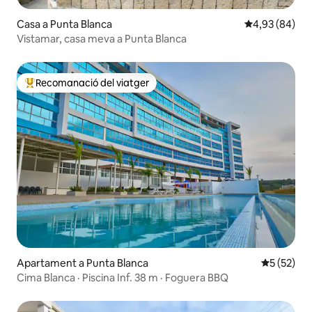
Casa a Punta Blanca
4,93 de puntua
4,93 (84)
Vistamar, casa meva a Punta Blanca
Recomanació del viatger
Principals recomanacions dels viatgers
Apartament a Punta Blanca
5 de puntu
5 (52)
Cima Blanca · Piscina Inf. 38 m · Foguera BBQ