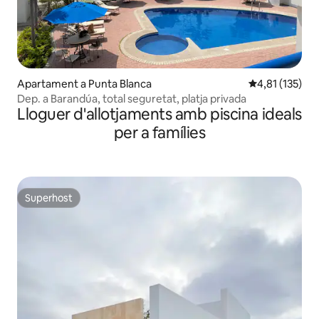
Apartament a Punta Blanca
4,81 de puntua
4,81 (135)
Dep. a Barandúa, total seguretat, platja privada
Lloguer d'allotjaments amb piscina ideals
per a famílies
Superhost
Superhost