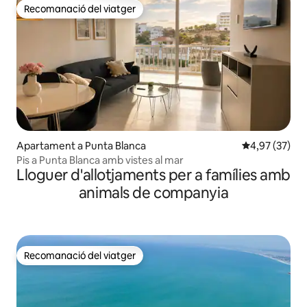
Recomanació del viatger
Recomanació del viatger
Apartament a Punta Blanca
4,97 de puntua
4,97 (37)
Pis a Punta Blanca amb vistes al mar
Lloguer d'allotjaments per a famílies amb
animals de companyia
Recomanació del viatger
Recomanació del viatger