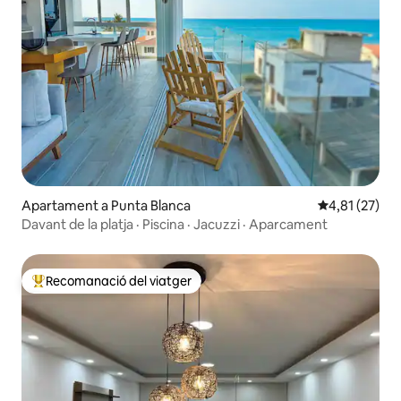
Apartament a Punta Blanca
4,81 de puntu
4,81 (27)
Davant de la platja · Piscina · Jacuzzi · Aparcament
Recomanació del viatger
Principals recomanacions dels viatgers