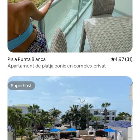
Pis a Punta Blanca
4,97 de puntu
4,97 (31)
Apartament de platja bonic en complex privat
Superhost
Superhost