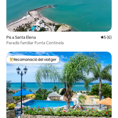
Pis a Santa Elena
5 de punt
5 (6)
Paradís familiar Punta Centinela
Recomanació del viatger
Principals recomanacions dels viatgers