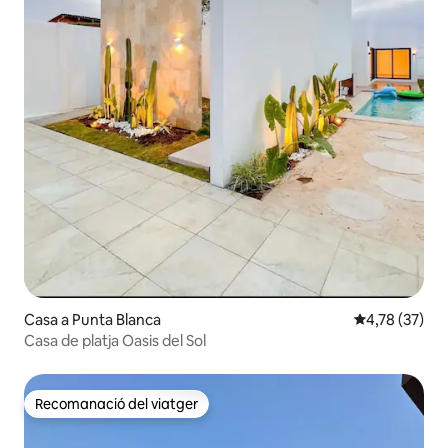
Casa a Punta Blanca
4,78 de puntu
4,78 (37)
Casa de platja Oasis del Sol
Recomanació del viatger
Recomanació del viatger