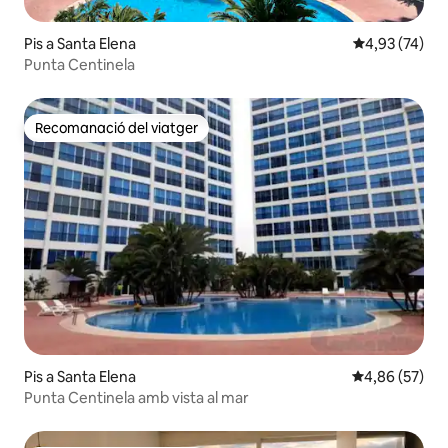
Pis a Santa Elena
4,93 de puntua
4,93 (74)
Punta Centinela
Recomanació del viatger
Recomanació del viatger
Pis a Santa Elena
4,86 de puntua
4,86 (57)
Punta Centinela amb vista al mar