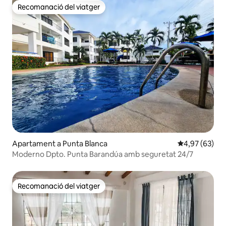
Recomanació del viatger
Recomanació del viatger
Apartament a Punta Blanca
4,97 de puntua
4,97 (63)
Moderno Dpto. Punta Barandúa amb seguretat 24/7
Recomanació del viatger
Recomanació del viatger