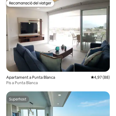
Recomanació del viatger
Recomanació del viatger
Apartament a Punta Blanca
4,97 de puntua
4,97 (88)
Pis a Punta Blanca
Superhost
Superhost