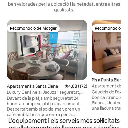
ben valorades per la ubicació i la netedat, entre altres
qualitats.
Recomanació del viatger
Recomanació del 
Recomanació del viatger
Recomanació del 
Pis a Punta Blanca
Apartament de luxe
Apartament a Santa Elena
4,88 de puntuació mitjana d'un t
4,88 (172)
platja privada | vist
Gaudeix de l'exper
Luxury Centinela: Jacuzzi, seguretat,
bonica i tranquil·la
A/C, aparcament
Davant de la platja amb seguretat 24
Blanca, ideal per 
hores al complex, platja i aparcament.
una llacuna tranquil
Desperta't amb el so del mar, pren un
és perfecte per adm
cafè amb la brisa que entra per la
directe a la platja
L'equipament i els serveis més sol·licitats
finestra i sent com el temps s'atura ♥
apartament dispos
⭐Inclou: A 3 minuts a peu de la platja