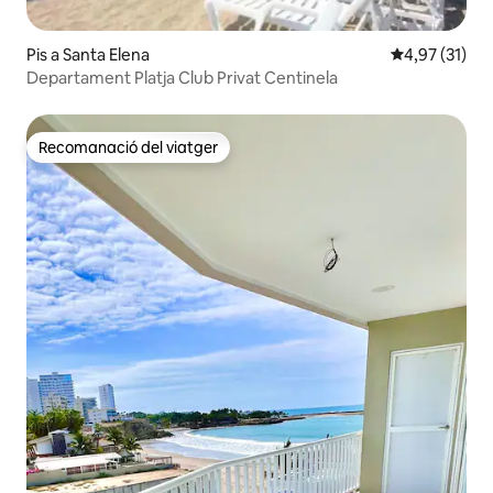
Pis a Santa Elena
4,97 de puntu
4,97 (31)
Departament Platja Club Privat Centinela
Recomanació del viatger
Recomanació del viatger