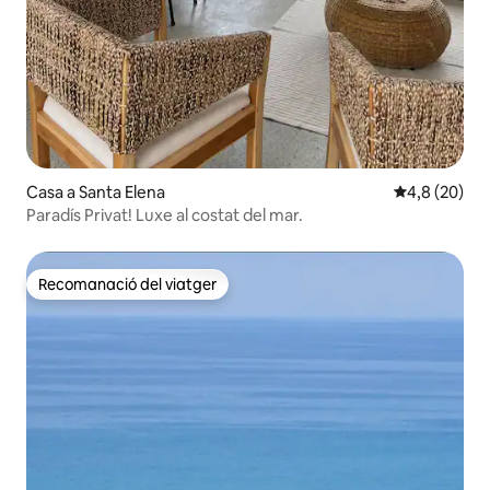
Casa a Santa Elena
4,8 de puntua
4,8 (20)
Paradís Privat! Luxe al costat del mar.
Recomanació del viatger
Recomanació del viatger