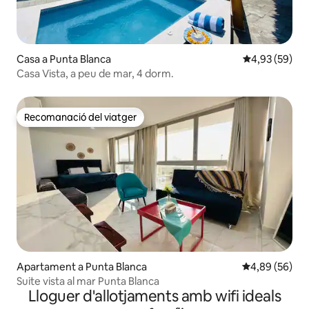
Casa a Punta Blanca
4,93 de puntua
4,93 (59)
Casa Vista, a peu de mar, 4 dorm.
Recomanació del viatger
Recomanació del viatger
Apartament a Punta Blanca
4,89 de puntua
4,89 (56)
Suite vista al mar Punta Blanca
Lloguer d'allotjaments amb wifi ideals