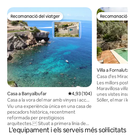
Recomanació del viatger
Recomanació del 
Recomanació del viatger
Recomanació del 
Vil·la a Fornalutx
Casa d'es Mirador - 
Sóller - Stunn
Les millors postes 
Maravillosa vil·la 
Casa a Banyalbufar
4,93 de puntuació mitjana d'un t
4,93 (104)
unes vistes insupe
Sóller, el mar i le
Casa a la vora del mar amb vinyes i accés
està aïllada (sens
directe a la platja
Viu una experiència única en una casa de
5 minuts en cotxe d
pescadors històrica, recentment
<br><br>Consta de
reformada per prestigiosos
banys, cuina amb il
arquitectes. Situat a primera línia de
panoràmica vidrada
L'equipament i els serveis més sol·licitats
mar en un entorn exclusiu, a només 400
planta. A la planta
metres de Banyalbufar. Gaudeix d'una