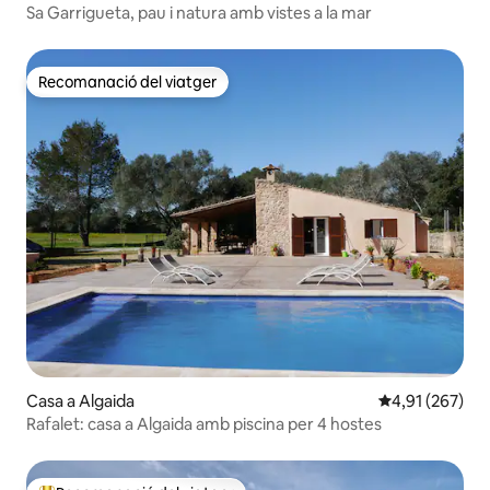
Sa Garrigueta, pau i natura amb vistes a la mar
Recomanació del viatger
Recomanació del viatger
Casa a Algaida
4,91 de puntuac
4,91 (267)
Rafalet: casa a Algaida amb piscina per 4 hostes