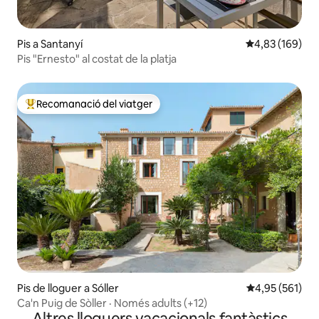
Pis a Santanyí
4,83 de puntuac
4,83 (169)
Pis "Ernesto" al costat de la platja
Recomanació del viatger
Principals recomanacions dels viatgers
Pis de lloguer a Sóller
4,95 de puntuac
4,95 (561)
Ca'n Puig de Sòller · Només adults (+12)
Altres lloguers vacacionals fantàstics