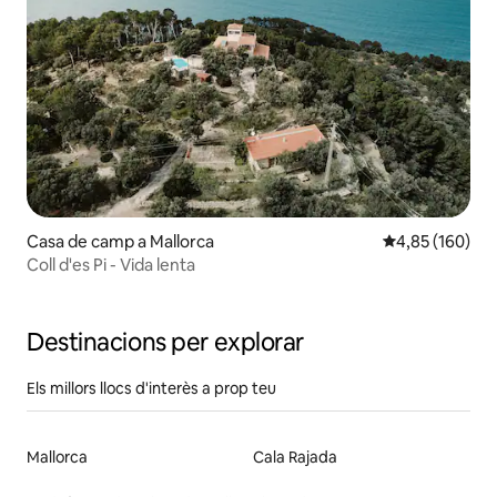
Casa de camp a Mallorca
4,85 de puntuac
4,85 (160)
Coll d'es Pi - Vida lenta
Destinacions per explorar
Els millors llocs d'interès a prop teu
Mallorca
Cala Rajada