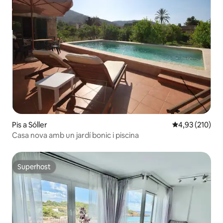
Pis a Sóller
4,93 de puntuac
4,93 (210)
Casa nova amb un jardí bonic i piscina
Superhost
Superhost