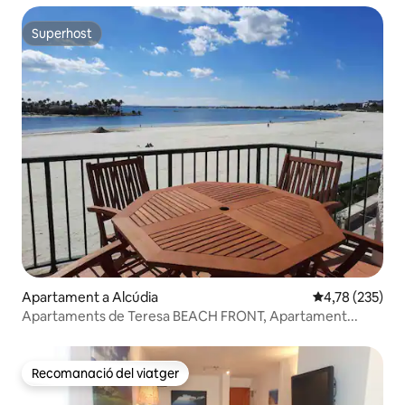
Superhost
Superhost
Apartament a Alcúdia
4,78 de puntuac
4,78 (235)
Apartaments de Teresa BEACH FRONT, Apartament...
Recomanació del viatger
Recomanació del viatger