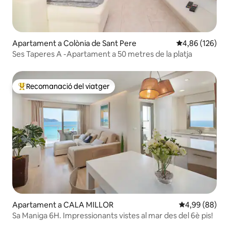
Apartament a Colònia de Sant Pere
4,86 de puntuac
4,86 (126)
Ses Taperes A -Apartament a 50 metres de la platja
Recomanació del viatger
Principals recomanacions dels viatgers
Apartament a CALA MILLOR
4,99 de puntua
4,99 (88)
Sa Maniga 6H. Impressionants vistes al mar des del 6è pis!