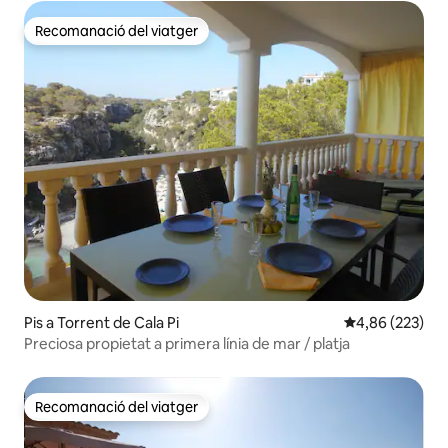
Recomanació del viatger
Recomanació del viatger
Pis a Torrent de Cala Pi
4,86 de puntuac
4,86 (223)
Preciosa propietat a primera línia de mar / platja
Recomanació del viatger
Recomanació del viatger