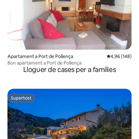
Apartament a Port de Pollença
4,96 de puntuac
4,96 (148)
Bon apartament a Port de Pollença
Lloguer de cases per a famílies
Superhost
Superhost