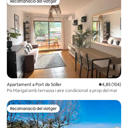
Recomanació del viatger
Recomanació del viatger
Apartament a Port de Sóller
4,85 de puntuac
4,85 (104)
Pis Marigal amb terrassa i aire condicionat a prop del mar
Recomanació del viatger
Recomanació del viatger