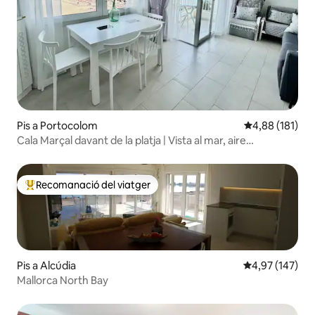
Pis a Portocolom
4,88 de puntuac
4,88 (181)
Cala Marçal davant de la platja | Vista al mar, aire
condicionat, modern
Recomanació del viatger
Principals recomanacions dels viatgers
Pis a Alcúdia
4,97 de puntuac
4,97 (147)
Mallorca North Bay