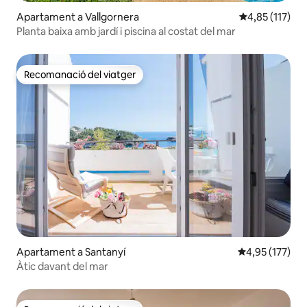
Apartament a Vallgornera
4,85 de puntua
4,85 (117)
Planta baixa amb jardí i piscina al costat del mar
Recomanació del viatger
Recomanació del viatger
Apartament a Santanyí
4,95 de puntuac
4,95 (177)
Àtic davant del mar