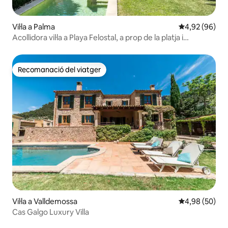
Vil·la a Palma
4,92 de puntua
4,92 (96)
Acollidora vil·la a Playa Felostal, a prop de la platja i
l'aeroport
Recomanació del viatger
Recomanació del viatger
Vil·la a Valldemossa
4,98 de puntua
4,98 (50)
Cas Galgo Luxury Villa