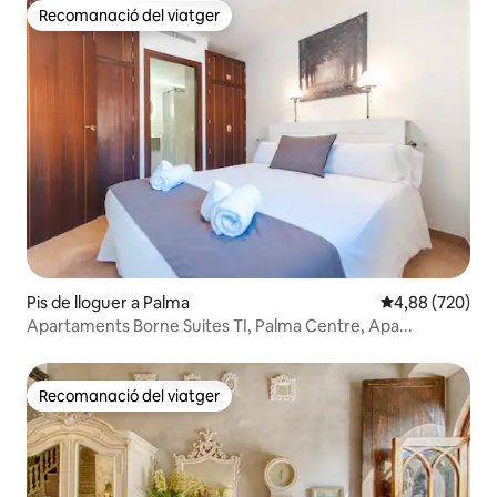
Recomanació del viatger
Recomanació del viatger
Pis de lloguer a Palma
4,88 de puntuac
4,88 (720)
Apartaments Borne Suites TI, Palma Centre, Apa...
Recomanació del viatger
Recomanació del viatger