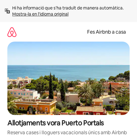
Salta
Hi ha informació que s'ha traduït de manera automàtica. 
Mostra-la en l'idioma original
Fes Airbnb a casa
Allotjaments vora Puerto Portals
Reserva cases i lloguers vacacionals únics amb Airbnb