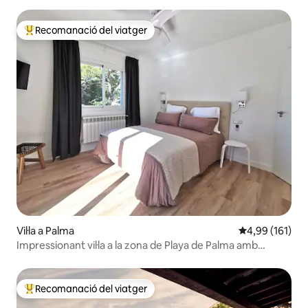
Recomanació del viatger
Principals recomanacions dels viatgers
Vil·la a Palma
4,99 de puntuac
4,99 (161)
Impressionant vil·la a la zona de Playa de Palma amb
piscina
Recomanació del viatger
Principals recomanacions dels viatgers