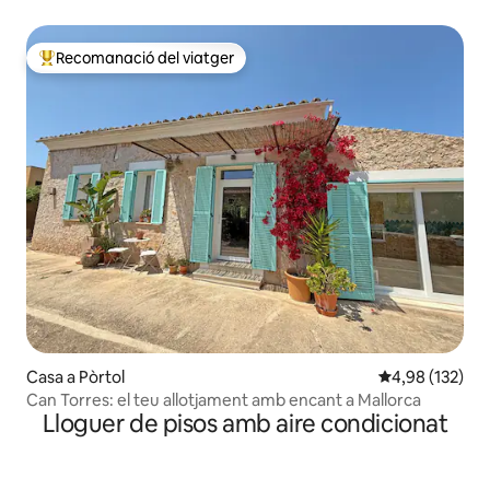
Recomanació del viatger
Principals recomanacions dels viatgers
Casa a Pòrtol
4,98 de puntuac
4,98 (132)
Can Torres: el teu allotjament amb encant a Mallorca
Lloguer de pisos amb aire condicionat