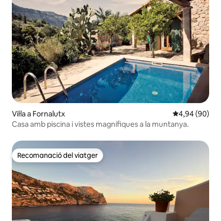
Vil·la a Fornalutx
4,94 de puntua
4,94 (90)
Casa amb piscina i vistes magnífiques a la muntanya.
Recomanació del viatger
Recomanació del viatger