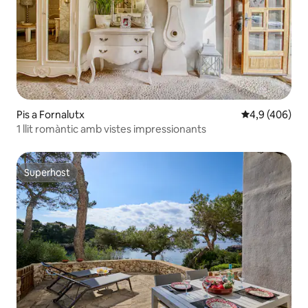
Pis a Fornalutx
4,9 de puntuac
4,9 (406)
1 llit romàntic amb vistes impressionants
Superhost
Superhost