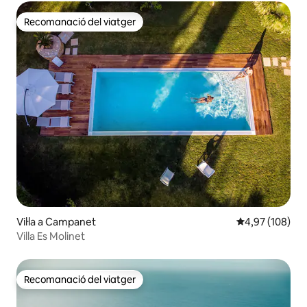
Recomanació del viatger
Recomanació del viatger
Vil·la a Campanet
4,97 de puntuac
4,97 (108)
Villa Es Molinet
Recomanació del viatger
Recomanació del viatger