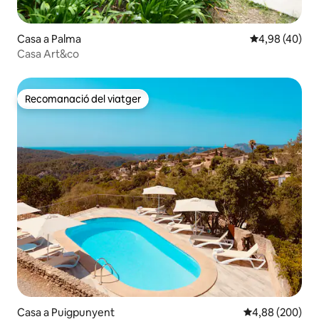
Casa a Palma
4,98 de puntua
4,98 (40)
Casa Art&co
Recomanació del viatger
Recomanació del viatger
Casa a Puigpunyent
4,88 de puntuac
4,88 (200)