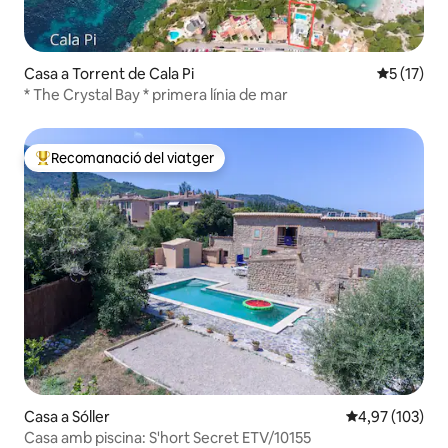
Casa a Torrent de Cala Pi
5 de puntu
5 (17)
* The Crystal Bay * primera línia de mar
Recomanació del viatger
Principals recomanacions dels viatgers
Casa a Sóller
4,97 de puntuac
4,97 (103)
Casa amb piscina: S'hort Secret ETV/10155