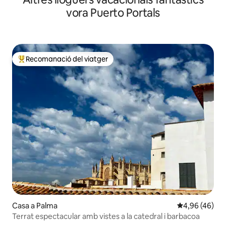
vora Puerto Portals
Recomanació del viatger
Principals recomanacions dels viatgers
Casa a Palma
4,96 de puntua
4,96 (46)
Terrat espectacular amb vistes a la catedral i barbacoa