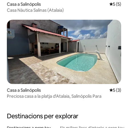
Casa a Salinópolis
5 de punt
5 (5)
Casa Nàutica Salinas (Atalaia)
Casa a Salinópolis
5 de punt
5 (3)
Preciosa casa a la platja d'Atalaia, Salinópolis Para
Destinacions per explorar
Destinacions a prop teu
Els millors llocs d'interès a prop teu