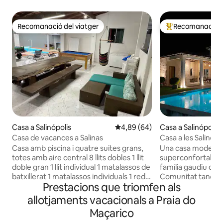
Recomanació del viatger
Recomanació de
Recomanació del viatger
Principals recoma
Casa a Salinópolis
4,89 de puntuació mitjana d'un 
4,89 (64)
Casa a Salinópolis
Casa de vacances a Salinas
Casa a les Salines 
Raízes
Casa amb piscina i quatre suites grans,
Una casa moderna,
totes amb aire central 8 llits dobles 1 llit
superconfortable p
doble gran 1 llit individual 1 matalassos de
família gaudiu del
batxillerat 1 matalassos individuals 1 rede
Comunitat tancad
Prestacions que triomfen als
1 televisor amb parabòlic 2 televisors de
24 hores a Salinas
42" intel·ligent Wifi de 100 mb Porta
habitacions amb ba
allotjaments vacacionals a Praia do
electrònica Xarxa els armadors a totes
piscina, pati gran,
Maçarico
les habitacions 01 Congelador vertical
completa, taula de