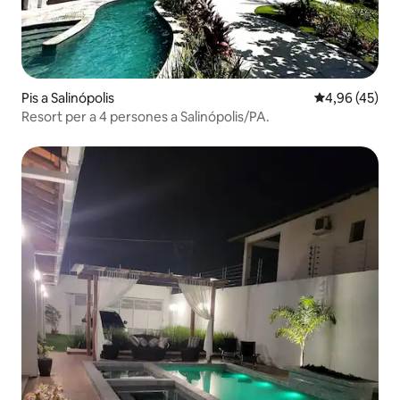
Pis a Salinópolis
4,96 de puntua
4,96 (45)
Resort per a 4 persones a Salinópolis/PA.