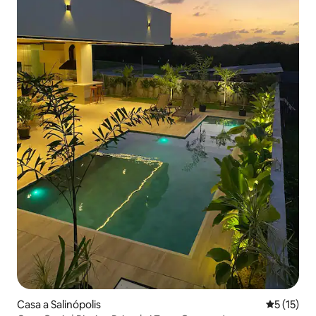
Casa a Salinópolis
5 de puntu
5 (15)