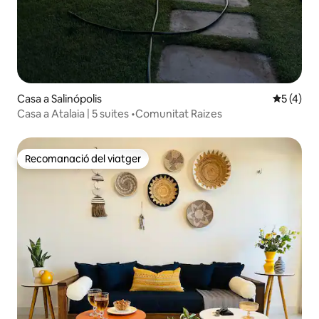
Casa a Salinópolis
5 de punt
5 (4)
Casa a Atalaia | 5 suites •Comunitat Raizes
Recomanació del viatger
Recomanació del viatger