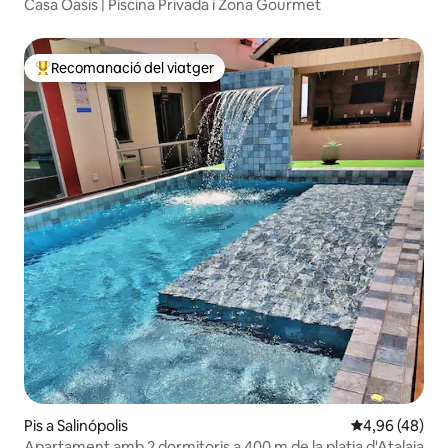
Casa Oasis | Piscina Privada i Zona Gourmet
Recomanació del viatger
Principals recomanacions dels viatgers
Pis a Salinópolis
4,96 de puntua
4,96 (48)
Apartament amb 2 dormitoris a 400 m de la platja d'Atalaia