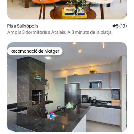
Pis a Salinópolis
5 de puntu
5 (19)
Amplis 3 dormitoris a Atalaia. A 3 minuts de la platja.
Recomanació del viatger
Recomanació del viatger