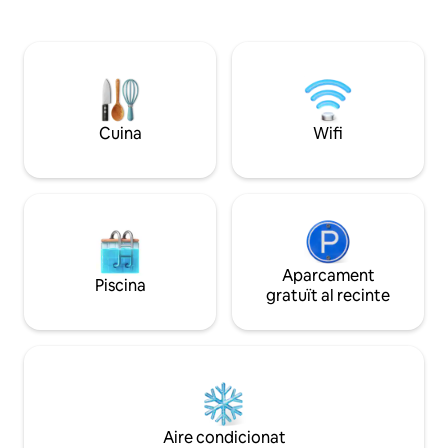
únic 02 neveres Cuina completa
billar, internet, te
Barbacoa Piscina Garatge gran Ferro
Complex residenc
Assecador Deduïble energètic de 60
futbol, pista de te
kW/dia No et proporcionem tovalloles
voleibol i tennis pl
Enxoval simples 1 manta per llit
i tranquil·litat, to
platja d'Atalaia.
Cuina
Wifi
Aparcament
Piscina
gratuït al recinte
Aire condicionat