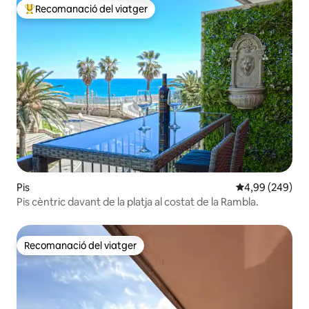
Recomanació del viatger
Principals recomanacions dels viatgers
Pis
4,99 de puntuac
4,99 (249)
Pis cèntric davant de la platja al costat de la Rambla.
Recomanació del viatger
Recomanació del viatger