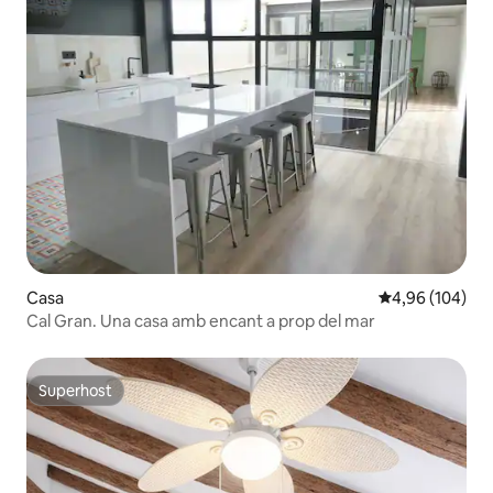
Casa
4,96 de puntuac
4,96 (104)
Cal Gran. Una casa amb encant a prop del mar
Superhost
Superhost