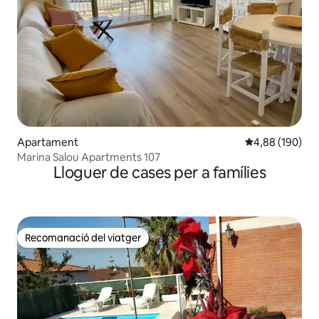
Apartament
4,88 de puntuac
4,88 (190)
Marina Salou Apartments 107
Lloguer de cases per a famílies
Recomanació del viatger
Recomanació del viatger