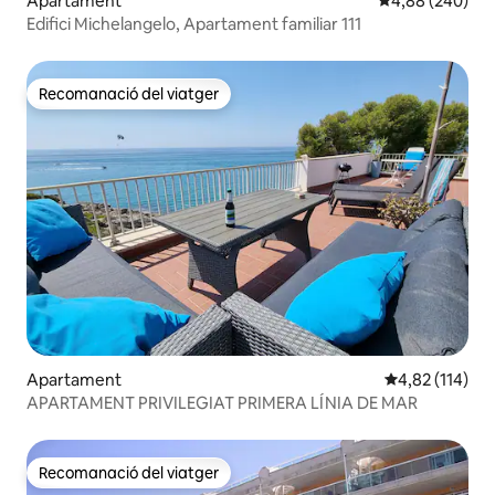
Apartament
4,88 de puntuac
4,88 (240)
Edifici Michelangelo, Apartament familiar 111
Recomanació del viatger
Recomanació del viatger
Apartament
4,82 de puntua
4,82 (114)
APARTAMENT PRIVILEGIAT PRIMERA LÍNIA DE MAR
Recomanació del viatger
Recomanació del viatger