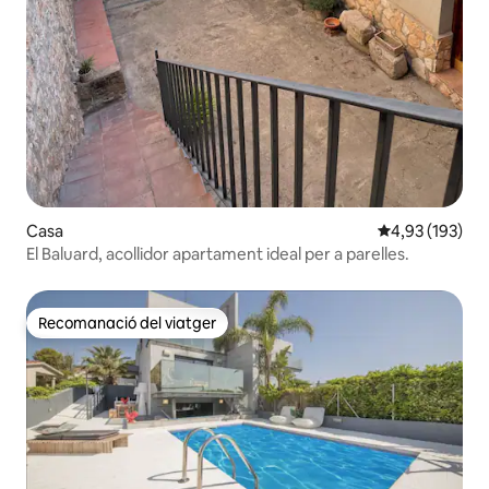
Casa
4,93 de puntuac
4,93 (193)
El Baluard, acollidor apartament ideal per a parelles.
Recomanació del viatger
Recomanació del viatger