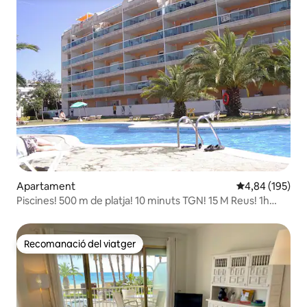
Apartament
4,84 de puntuac
4,84 (195)
Piscines! 500 m de platja! 10 minuts TGN! 15 M Reus! 1h
BCN!
Recomanació del viatger
Recomanació del viatger