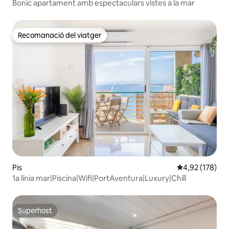
Bonic apartament amb espectaculars vistes a la mar
Recomanació del viatger
Recomanació del viatger
Pis
4,92 de puntuac
4,92 (178)
1a línia mar|Piscina|Wifi|PortAventura|Luxury|Chill
Superhost
Superhost