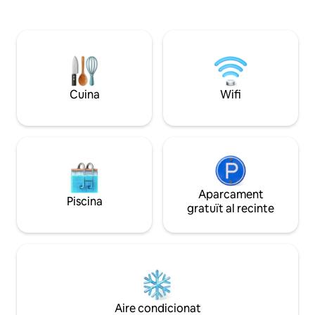
- Televisor intel·ligent de50 minuts a la
9:00 a 23:00 - A 1
suite. Vistes increïbles, pau i tranquil·litat.
Aventura, Ferrari, 
El preu inclou la suite per a 2 persones i
l'estació de tren
l'ús EXCLUSIU de tota la casa i els seus
serveis (a excepció del segon dormitori,
que romandrà tancat).
Cuina
Wifi
Aparcament
Piscina
gratuït al recinte
Aire condicionat