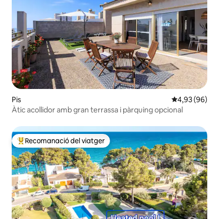
Pis
4,93 de puntua
4,93 (96)
Àtic acollidor amb gran terrassa i pàrquing opcional
Recomanació del viatger
Principals recomanacions dels viatgers