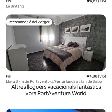
Pis
4,87 de puntuac
4,87 (135)
La Bintang
Recomanació del viatger
Recomanació del viatger
Pis
4,88 de puntuac
4,88 (315)
Llar a 3 km de Portaventura/Ferrariland i a 5 km de Salou
Altres lloguers vacacionals fantàstics
vora PortAventura World