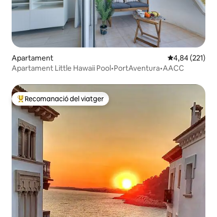
Apartament
4,84 de puntuac
4,84 (221)
Apartament Little Hawaii Pool•PortAventura•AACC
Recomanació del viatger
Principals recomanacions dels viatgers