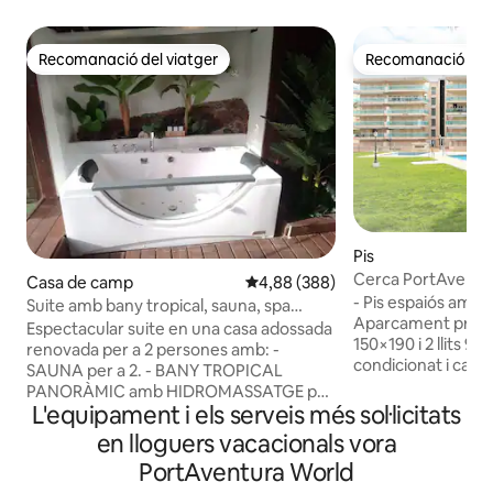
Recomanació del viatger
Recomanació del 
Recomanació del viatger
Recomanació del 
Pis
Cerca PortAvent
Casa de camp
4,88 de puntuació mitjana d'un to
4,88 (388)
Piscina-Wifi-Aire 
- Pis espaiós amb 
Suite amb bany tropical, sauna, spa
Calefacció.
Aparcament privat -
2 pax, VTT
Espectacular suite en una casa adossada
150×190 i 2 llits 90
renovada per a 2 persones amb: -
condicionat i calef
SAUNA per a 2. - BANY TROPICAL
a la sala d'estar - 
PANORÀMIC amb HIDROMASSATGE per
cada habitació - Wifi (fibra de 300 
L'equipament i els serveis més sol·licitats
a 2 persones, llums SUBMERGIBLES i
Cocció, rentavaixe
PANEL DE VIDRE. - BICICLETES DE
en lloguers vacacionals vora
planxa, armaris, to
MUNTANYA disponibles per als nostres
PortAventura World
TELEVISOR a l'habita
hostes per descobrir la zona. -FUTBOLIN
- PISCINA: de maig