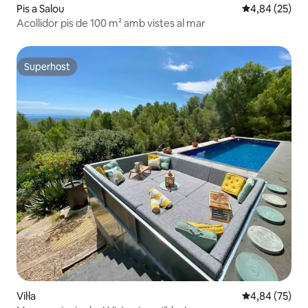
Pis a Salou
4,84 de puntua
4,84 (25)
Acollidor pis de 100 m² amb vistes al mar
Superhost
Superhost
Vil·la
4,84 de puntua
4,84 (75)