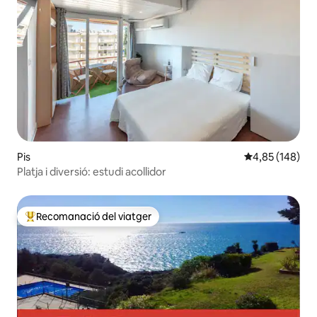
Pis
4,85 de puntuac
4,85 (148)
Platja i diversió: estudi acollidor
Recomanació del viatger
Principals recomanacions dels viatgers