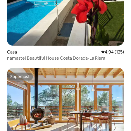
Casa
4,94 de puntuac
4,94 (125)
namaste! Beautiful House Costa Dorada-La Riera
Superhost
Superhost