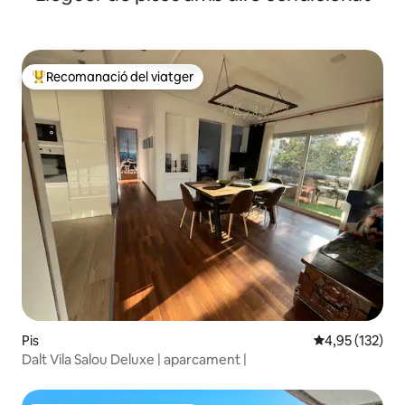
Recomanació del viatger
Principals recomanacions dels viatgers
Pis
4,95 de puntuac
4,95 (132)
Dalt Vila Salou Deluxe | aparcament |