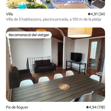
Vil·la
4,91 de puntu
4,91 (34)
Vil·la de 5 habitacions, piscina privada, a 100 m de la platja
Recomanació del viatger
Recomanació del viatger
Pis de lloguer
4,94 de puntuac
4,94 (118)