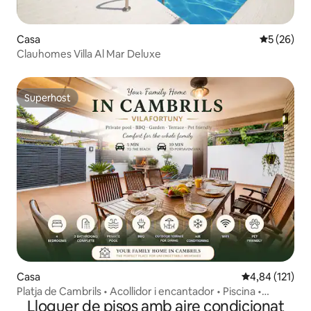
Casa
5 de puntua
5 (26)
Clauhomes Villa Al Mar Deluxe
Superhost
Superhost
Casa
4,84 de puntua
4,84 (121)
Platja de Cambrils • Acollidor i encantador • Piscina •
Lloguer de pisos amb aire condicionat
Barbacoa • Aire condicionat