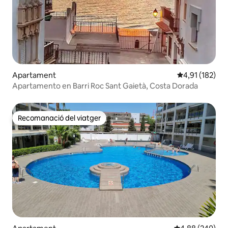
Apartament
4,91 de puntua
4,91 (182)
Apartamento en Barri Roc Sant Gaietà, Costa Dorada
Recomanació del viatger
Recomanació del viatger