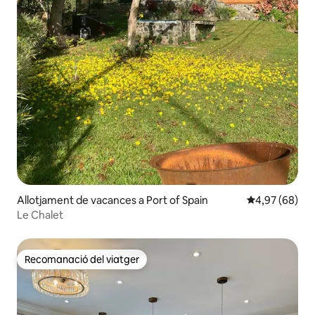
Allotjament de vacances a Port of Spain
4,97 de puntua
4,97 (68)
Le Chalet
Recomanació del viatger
Recomanació del viatger