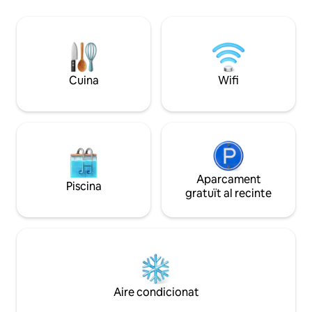
totalment climatit
poca distància a peu de molts
excepcionalment e
restaurants, cafeteries, farmàcies i un
aparcament per a
supermercat. Vistes increïbles per
cotxes. Situada en 
prendre un cafè al matí i una copa al
Costa Daurada de Trinitat A
vespre!
del centre comercia
Cuina
Wifi
supermercats i d'u
distància a peu del
Club.
Aparcament
Piscina
gratuït al recinte
Aire condicionat