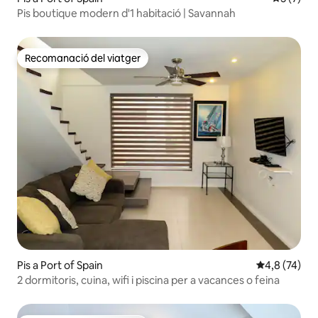
Pis boutique modern d'1 habitació | Savannah
Recomanació del viatger
Recomanació del viatger
Pis a Port of Spain
4,8 de puntu
4,8 (74)
2 dormitoris, cuina, wifi i piscina per a vacances o feina