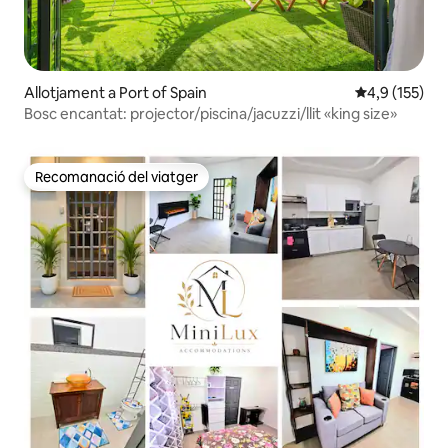
Allotjament a Port of Spain
4,9 de puntua
4,9 (155)
Bosc encantat: projector/piscina/jacuzzi/llit «king size»
Recomanació del viatger
Recomanació del viatger