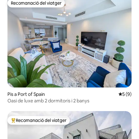
Recomanació del viatger
Recomanació del viatger
Pis a Port of Spain
5 de punt
5 (9)
Oasi de luxe amb 2 dormitoris i 2 banys
Recomanació del viatger
Principals recomanacions dels viatgers