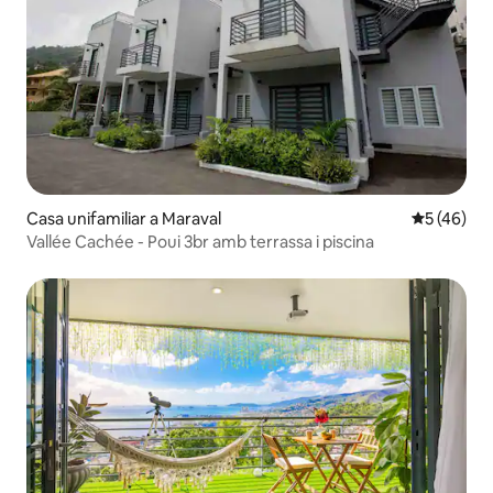
Casa unifamiliar a Maraval
5 de puntu
5 (46)
Vallée Cachée - Poui 3br amb terrassa i piscina