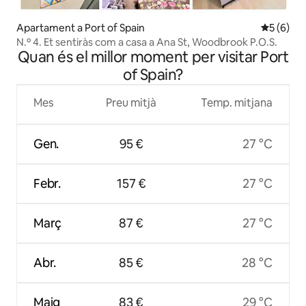
Apartament a Port of Spain
5 de punt
5 (6)
N.º 4. Et sentiràs com a casa a Ana St, Woodbrook P.O.S.
Quan és el millor moment per visitar Port
of Spain?
Mes
Preu mitjà
Temp. mitjana
Gen.
95 €
27 °C
Febr.
157 €
27 °C
Març
87 €
27 °C
Abr.
85 €
28 °C
Maig
83 €
29 °C