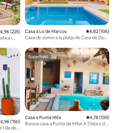
5 avaluacions
Casa a Lo de Marcos
4,82 de puntuació mitja
4,82 (106)
,96 de puntuació mitjana d'un total de 5; 225 avaluacions
4,96 (225)
Casa de somni a la platja de Casa de Don
stica i
Ramon
tat
Superhost
viatgers
Superhost
 avaluacions
Casa a Punta Mita
4,78 de puntuació mitja
4,78 (100)
,96 de puntuació mitjana d'un total de 5; 150 avaluacions
4,96 (150)
Bonica casa a Punta de Mita! A 2 blocs de
1 illa de
la platja