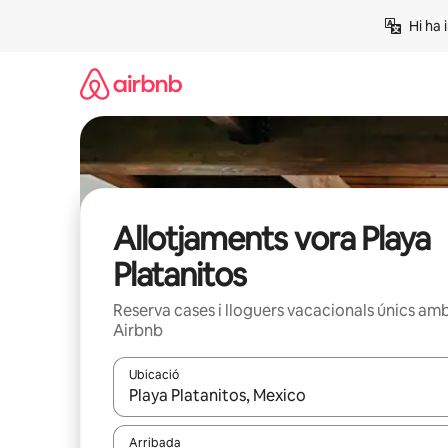
Salta
Hi ha 
Allotjaments vora Playa
Platanitos
Reserva cases i lloguers vacacionals únics am
Airbnb
Ubicació
Quan els resultats estiguin disponibles, podràs naveg
Arribada