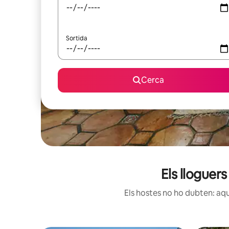
Sortida
Cerca
Els lloguer
Els hostes no ho dubten: aqu