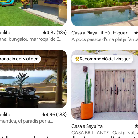
na d'un total de 5; 113 avaluacions
ulita
4,87 de puntuació mitjana d'un total de 5; 13
4,87 (135)
Casa a Playa Litibú , Higuera
4
Blanca, Punta Mita
na: bungalou marroquí de 3
A pocs passos d'una platja fantà
s
tranquil·la, amb wifi d'alta veloci
anació del viatger
Recomanació del viatger
ls recomanacions dels viatgers
Principals recomanacions dels 
na d'un total de 5; 151 avaluacions
ulita
4,96 de puntuació mitjana d'un total de 5; 188
4,96 (188)
antica, el paradís per a
Casa a Sayulita
4
Ara amb Fios!
CASA BRILLANTE - Oasi privat, a 