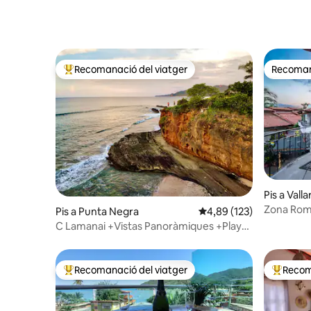
Recomanació del viatger
Recomana
Principals recomanacions dels viatgers
Recomana
Pis a Valla
Zona Rom
Pis a Punta Negra
4,89 de puntuació mitjan
4,89 (123)
C Lamanai +Vistas Panoràmiques +Playa
Semi Privada
Recomanació del viatger
Recom
Principals recomanacions dels viatgers
Principa