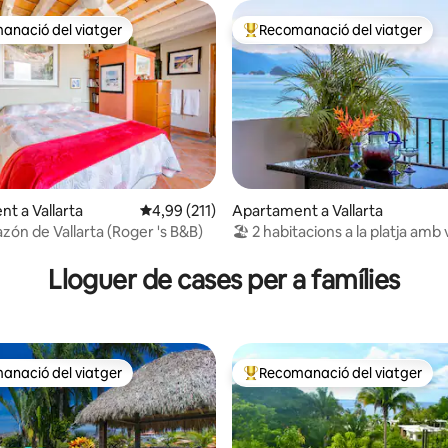
anació del viatger
Recomanació del viatger
ls recomanacions dels viatgers
Principals recomanacions dels 
t a Vallarta
4,99 de puntuació mitjana d'un total de 5; 21
4,99 (211)
Apartament a Vallarta
zón de Vallarta (Roger 's B&B)
🏖 2 habitacions a la platja amb 
a d'un total de 5; 147 avaluacions
180°!!
Lloguer de cases per a famílies
anació del viatger
Recomanació del viatger
ls recomanacions dels viatgers
Principals recomanacions dels 