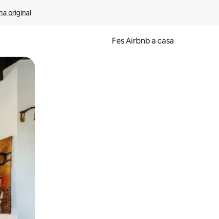
ma original
Fes Airbnb a casa
oc a la pantalla o fent-hi lliscar el dit.