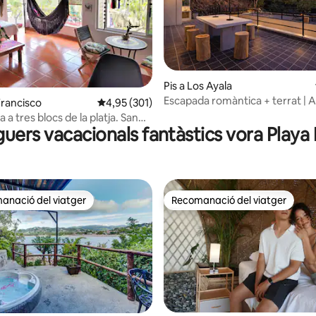
na d'un total de 5; 113 avaluacions
Pis a Los Ayala
Escapada romàntica + terrat | A 2
Francisco
4,95 de puntuació mitjana d'un total de 5; 30
4,95 (301)
mar
a a tres blocs de la platja. San
oguers vacacionals fantàstics vora Playa 
anació del viatger
Recomanació del viatger
ls recomanacions dels viatgers
Recomanació del viatger