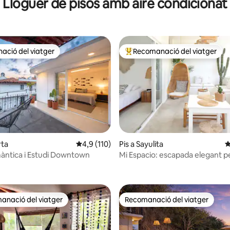
Lloguer de pisos amb aire condicionat
la plaça
ció del viatger
Recomanació del viatger
ció del viatger
Principals recomanacions dels 
rta
4,9 de puntuació mitjana d'un total de 5; 11
4,9 (110)
Pis a Sayulita
4
àntica i Estudi Downtown
Mi Espacio: escapada elegant p
a d'un total de 5; 123 avaluacions
parelles amb 🖤 piscina al terrat
anació del viatger
Recomanació del viatger
ls recomanacions dels viatgers
Recomanació del viatger