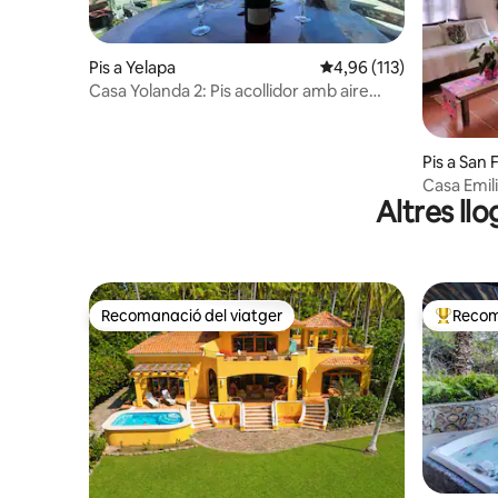
Pis a Yelapa
4,96 de puntuació mitja
4,96 (113)
Casa Yolanda 2: Pis acollidor amb aire
condicionat al centre
Pis a San 
Casa Emili
Altres ll
Pancho
Recomanació del viatger
Recom
Recomanació del viatger
Principa