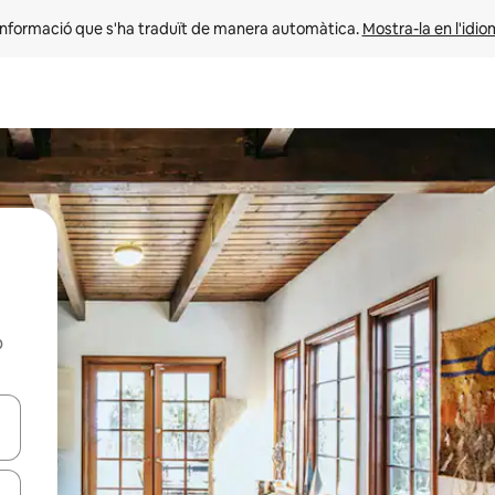
informació que s'ha traduït de manera automàtica. 
Mostra-la en l'idio
b
ar-hi a través de les tecles de les fletxes (amunt i avall), o bé fent un t