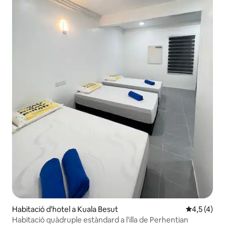
Habitació d'hotel a Kuala Besut
4,5 de punt
4,5 (4)
Habitació quàdruple estàndard a l'illa de Perhentian