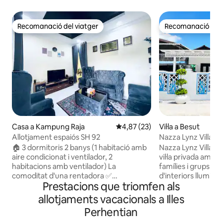
Recomanació del viatger
Recomanació del 
Recomanació del viatger
Recomanació del 
Casa a Kampung Raja
4,87 de puntuació mitjana d'un 
4,87 (23)
Vil·la a Besut
Allotjament espaiós SH 92
Nazza Lynz Villa B
privada
🏠 3 dormitoris 2 banys (1 habitació amb
Nazza Lynz Villa B
aire condicionat i ventilador, 2
vil·la privada amb 
habitacions amb ventilador) La
famílies i grups reduïts. 
comoditat d'una rentadora ✅
d'interiors llumino
Prestacions que triomfen als
✅ Comoditat de la nevera ✅Instal·lacions
totalment equipad
i taulers de Saterika proporcionats
menjador i la teva 
allotjaments vacacionals a Illes
✅TELEVISOR, WIFI ✅NetFlix Nearby / A
Estem ben situats,
Perhentian
prop: 📍1 minut a MRSM Besut 📍A 5
i botigues, i a no