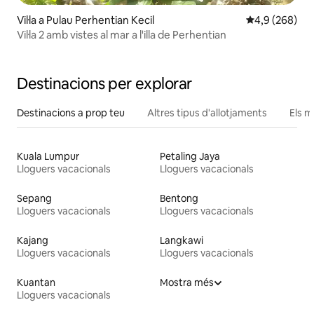
Vil·la a Pulau Perhentian Kecil
4,9 de puntuac
4,9 (268)
Vil·la 2 amb vistes al mar a l'illa de Perhentian
Destinacions per explorar
Destinacions a prop teu
Altres tipus d'allotjaments
Els m
Kuala Lumpur
Petaling Jaya
Lloguers vacacionals
Lloguers vacacionals
Sepang
Bentong
Lloguers vacacionals
Lloguers vacacionals
Kajang
Langkawi
Lloguers vacacionals
Lloguers vacacionals
Kuantan
Mostra més
Lloguers vacacionals