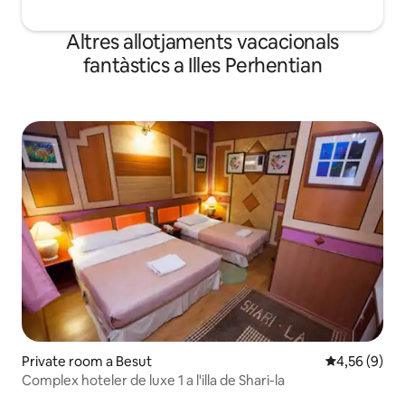
Altres allotjaments vacacionals
fantàstics a Illes Perhentian
Private room a Besut
4,56 de puntu
4,56 (9)
Complex hoteler de luxe 1 a l'illa de Shari-la