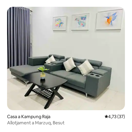
Casa a Kampung Raja
4,73 de puntu
4,73 (37)
Allotjament a Marzuq, Besut