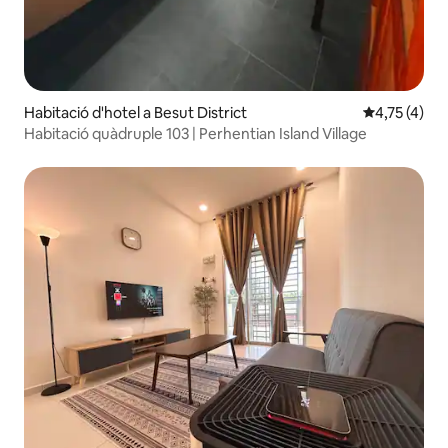
Habitació d'hotel a Besut District
4,75 de punt
4,75 (4)
Habitació quàdruple 103 | Perhentian Island Village