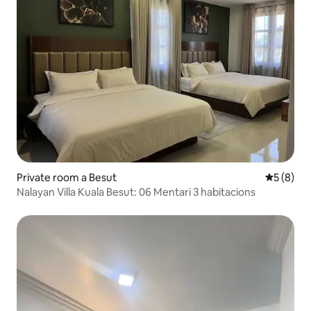
Private room a Besut
5 de punt
5 (8)
Nalayan Villa Kuala Besut: 06 Mentari 3 habitacions