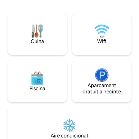
minuts de Kampung Raja A 📍6 minuts
del moll de Kuala 
del campus IPG Sultan Mizan Besut A 📍7
excursions en vaixel
minuts de la platja de Bukit Keluang 📍A
Perhentian que du
8 minuts del parc de parapent de Bukit
45 minuts. Tingues en compte que som
Bubus A 📍8 minuts de l'UNISZA
en un barri residen
Kampung Tembila 📍13 minuts fins al
una mesquita a prop
moll de Kuala Besut (a Pulau Perhentian,
una coberta per f
Cuina
Wifi
illa de Redang)
Aparcament
Piscina
gratuït al recinte
Aire condicionat