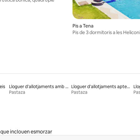
Pis a Tena
Pis de 3 dormitoris a les Helicon
eis
Lloguer d'allotjaments amb piscina
Lloguer d'allotjaments aptes per a famílies
Llo
Pastaza
Pastaza
Pa
 que inclouen esmorzar