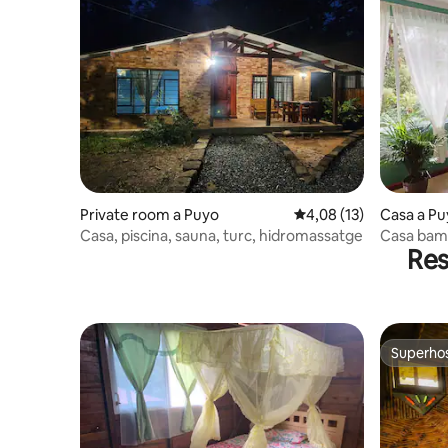
Private room a Puyo
4,08 de puntuació mitj
4,08 (13)
Casa a Pu
Casa, piscina, sauna, turc, hidromassatge
Casa bam
Res
Superho
Superho