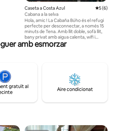
l grup
7 avaluacions
Caseta a Costa Azul
5 de puntuació mit
5 (6)
Cabana a la selva
Hola, amic ! La Cabaña Búho és el refugi
perfecte per desconnectar, a només 15
minuts de Tena. Amb llit doble, sofà llit,
bany privat amb aigua calenta, wifi i
lloguer amb esmorzar
terrassa amb una vista impressionant,
envoltat de natura 🌿 El restaurant de
l'allotjament ofereix menjar deliciós
(reserva amb 24 hores d'antelació). A
més, som companys de quatre potes,
rescatats de la calle (amb el seu propi
espai). Ambient «com a casa» 🙂 Vine a
relaxar-te i gaudeix de l'aire fresc!
nt gratuït al
Cuida't, amic !
Aire condicionat
ecinte