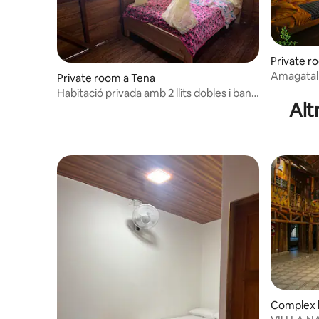
Private r
Amagatall
Private room a Tena
Hostal Pa
Habitació privada amb 2 llits dobles i bany
Alt
privat
Complex 