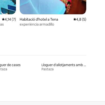
4,14 de puntuació mitjana d'un total de 5; 7 avaluacions
4,14 (7)
Habitació d'hotel a Tena
4,8 de puntuació mit
4,8 (5)
ias
experiència armadillo
guer de cases
Lloguer d'allotjaments amb banyera d'hidromassatge
staza
Pastaza