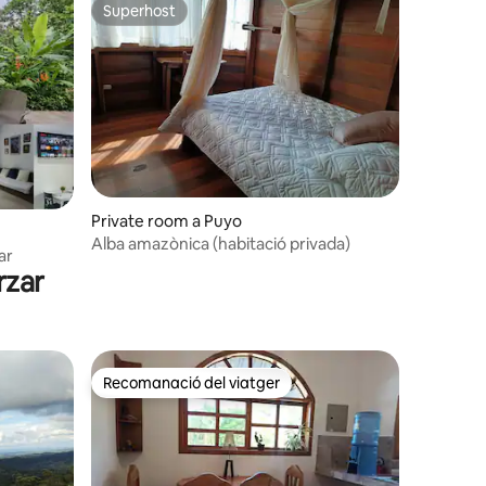
Superhost
Superhost
Private room a Puyo
6 avaluacions
Alba amazònica (habitació privada)
ar
rzar
Recomanació del viatger
Recomanació del viatger