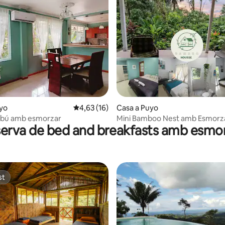
ana d'un total de 5; 13 avaluacions
yo
4,63 de puntuació mitjana d'un total de 5; 1
4,63 (16)
Casa a Puyo
bú amb esmorzar
Mini Bamboo Nest amb Esmorz
erva de bed and breakfasts amb esmo
st
st