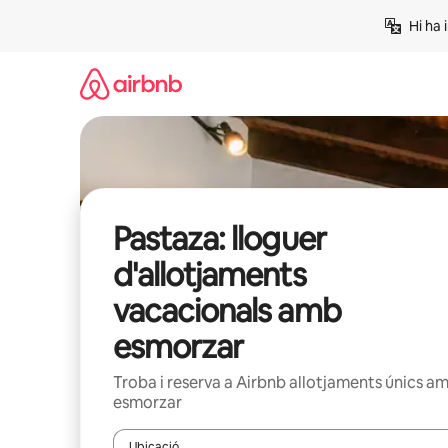
Salta
Hi ha 
Pastaza: lloguer
d'allotjaments
vacacionals amb
esmorzar
Troba i reserva a Airbnb allotjaments únics a
esmorzar
Ubicació