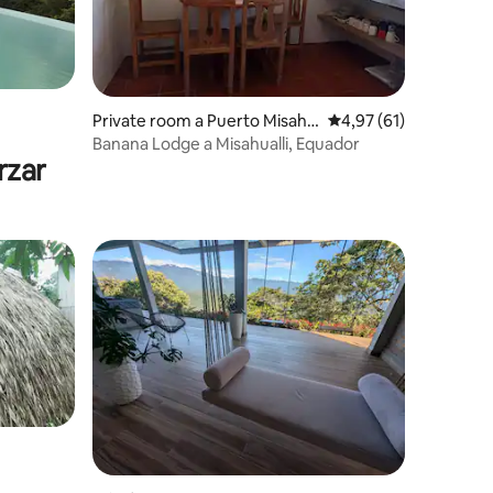
6 avaluacions
Private room a Puerto Misahu
4,97 de puntuació mitj
4,97 (61)
allí
Banana Lodge a Misahualli, Equador
rzar
 avaluacions
"