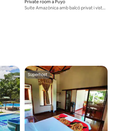
Private room a Puyo
Suite Amazònica amb balcó privat i vista
a la selva i els Andes
Superhost
Superhost
4 avaluacions