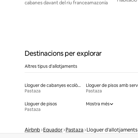
allí
cabanes davant del riu franceamazonía
Destinacions per explorar
Altres tipus d'allotjaments
Lloguer de cabanyes ecològiques a la natura
Lloguer de pisos amb serv
Pastaza
Pastaza
Lloguer de pisos
Mostra més
Pastaza
Airbnb
Equador
Pastaza
Lloguer d'allotjaments