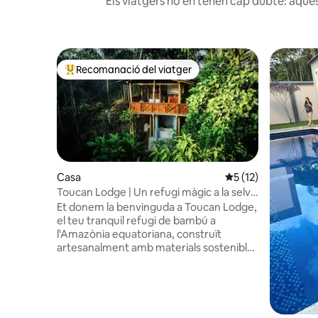
Els viatgers no en tenen cap dubte: aques
Recomanació del viatger
Principals recomanacions dels viatgers
Casa
5 de puntuació mitj
5 (12)
Toucan Lodge | Un refugi màgic a la selva
amazònica
Et donem la benvinguda a Toucan Lodge,
el teu tranquil refugi de bambú a
l'Amazònia equatoriana, construït
artesanalment amb materials sostenibles
i situat en una reserva privada de
25 hectàrees de selva tropical. Desperta
amb el cant dels ocells, dutxa't sota els
arbres, relaxa't en un bany calent sota les
estrelles i mira els tucans i els micos des