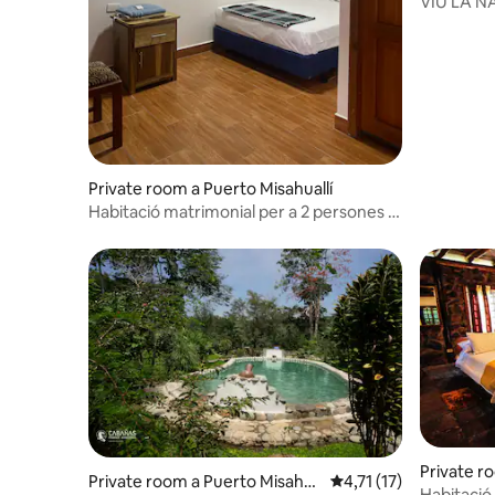
VIU LA 
Private room a Puerto Misahuallí
Habitació matrimonial per a 2 persones /
Sisa Lodge
Private r
Private room a Puerto Misahu
4,71 de puntuació mitj
4,71 (17)
Habitació