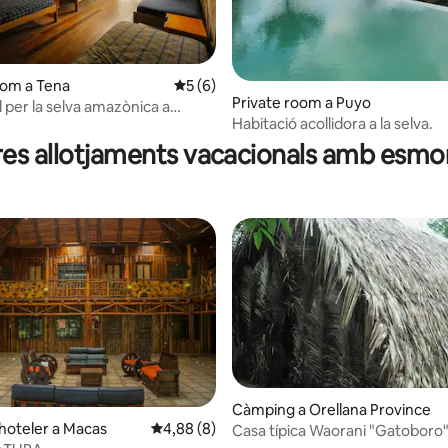
oom a Tena
5 de puntuació mitjana d'un total de 5; 
5 (6)
Private room a Puyo
 per la selva amazònica a
Habitació acollidora a la selva.
kay
res allotjaments vacacionals amb esmo
Càmping a Orellana Province
hoteler a Macas
4,88 de puntuació mitjana d'un total de 5; 8
4,88 (8)
Casa típica Waorani "Gatoboro