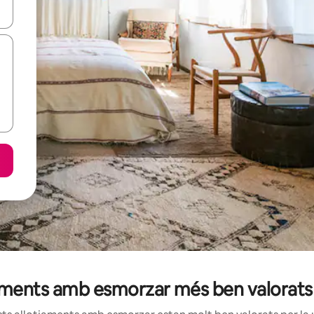
ar-hi a través de les tecles de les fletxes (amunt i avall), o bé fent un t
jaments amb esmorzar més ben valorats