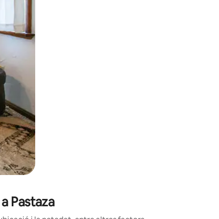
oc a la pantalla o fent-hi lliscar el dit.
 a Pastaza