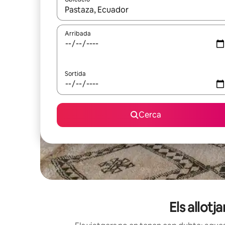
Quan els resultats estiguin disponibles, podràs naveg
Arribada
Sortida
Cerca
Els allot