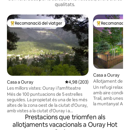
qualitats.
Recomanació del viatger
Recomanació de
Principals recomanacions dels viatgers
Principals recoma
Casa a Ouray
Allotjament de luxe 
Casa a Ouray
4,98 de puntuació mitjana d'un t
4,98 (203)
«king size» | Fibra
Un refugi relaxant
Les millors vistes: Ouray i l'amfiteatre
amb aire condicion
Més de 100 puntuacions de 5 estrelles
Trail, amb unes vi
seguides. La propietat és una de les més
la muntanya! Aque
altes de la zona oest de la ciutat d'Ouray,
modern està disse
amb vistes a la ciutat d'Ouray i a
comoditat, amb mo
Prestacions que triomfen als
l'Amfiteatre. Apartament separat a la
cuina professiona
planta baixa amb 2 dormitoris (1 llit doble
allotjaments vacacionals a Ouray Hot
electrodomèstics 
extragran/1 llit doble gran)/1 bany.