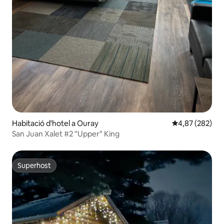
Habitació d'hotel a Ouray
4,87 de puntuac
4,87 (282)
San Juan Xalet #2 "Upper" King
Superhost
Superhost