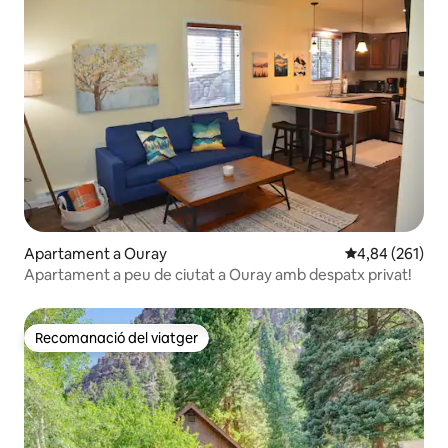
Apartament a Ouray
4,84 de puntuac
4,84 (261)
Apartament a peu de ciutat a Ouray amb despatx privat!
Recomanació del viatger
Recomanació del viatger