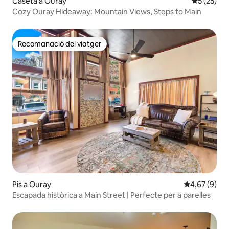
Caseta a Ouray
5 de puntu
5 (25)
Cozy Ouray Hideaway: Mountain Views, Steps to Main
Recomanació del viatger
Recomanació del viatger
Pis a Ouray
4,67 de puntu
4,67 (9)
Escapada històrica a Main Street | Perfecte per a parelles