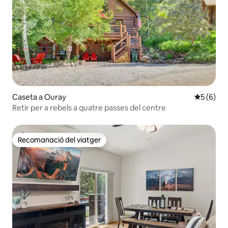
Caseta a Ouray
5 de punt
5 (6)
Retir per a rebels a quatre passes del centre
Recomanació del viatger
Recomanació del viatger