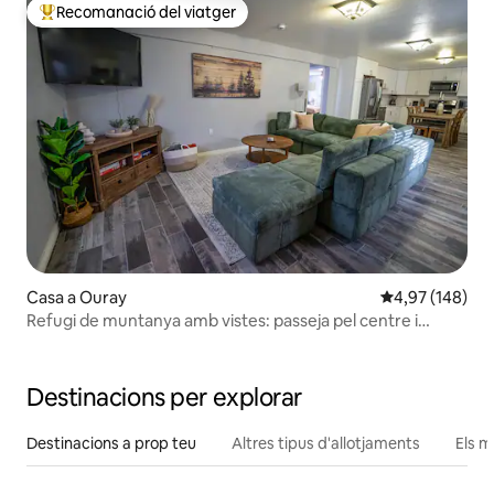
Recomanació del viatger
Principals recomanacions dels viatgers
Casa a Ouray
4,97 de puntuac
4,97 (148)
Refugi de muntanya amb vistes: passeja pel centre i
gaudeix de la banyera d'hidromassatge
Destinacions per explorar
Destinacions a prop teu
Altres tipus d'allotjaments
Els m