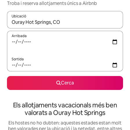
Troba i reserva allotjaments únics a Airbnb
Ubicació
Quan els resultats estiguin disponibles, podràs navegar-hi a través 
Arribada
Sortida
Cerca
Els allotjaments vacacionals més ben
valorats a Ouray Hot Springs
Els hostes no ho dubten: aquestes estades estan molt
ben valorades per la ubicació i la netedat, entre altres