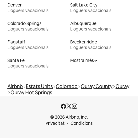
Denver
Salt Lake City
Lloguers vacacionals
Lloguers vacacionals
Colorado Springs
Albuquerque
Lloguers vacacionals
Lloguers vacacionals
Flagstaff
Breckenridge
Lloguers vacacionals
Lloguers vacacionals
Santa Fe
Mostra més
Lloguers vacacionals
Airbnb
Estats Units
Colorado
Ouray County
Ouray
Ouray Hot Springs
© 2026 Airbnb, Inc.
Privacitat
Condicions