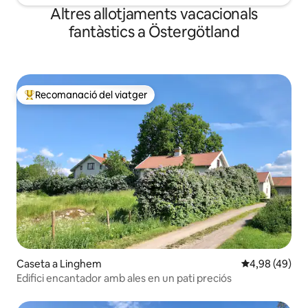
Altres allotjaments vacacionals
fantàstics a Östergötland
Recomanació del viatger
Principals recomanacions dels viatgers
Caseta a Linghem
4,98 de puntua
4,98 (49)
Edifici encantador amb ales en un pati preciós