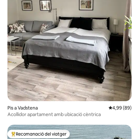
Pis a Vadstena
4,99 de puntua
4,99 (89)
Acollidor apartament amb ubicació cèntrica
Recomanació del viatger
Principals recomanacions dels viatgers