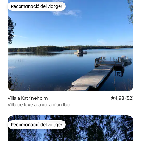
Recomanació del viatger
Recomanació del viatger
Vil·la a Katrineholm
4,98 de puntua
4,98 (52)
Vil·la de luxe a la vora d'un llac
Recomanació del viatger
Recomanació del viatger