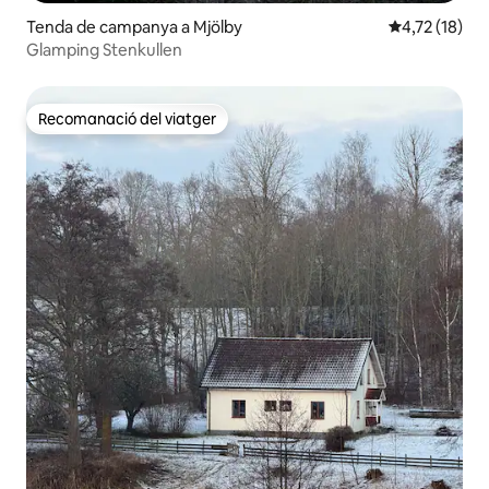
Tenda de campanya a Mjölby
4,72 de puntu
4,72 (18)
Glamping Stenkullen
Recomanació del viatger
Recomanació del viatger