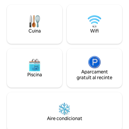
tu al llit, no hi ha cap problema per a
llac Vättern, il·lum
nosaltres Pati privat al sud amb taula de
manera especial. Ja al segle XIX, l'autor
cafè. ICA, Coop, Apotek, Pizza 2,5 km
Mark Twain va desc
Estació de tren a 2,5 km Autobús de
sobre el llac Vätter
trasllat a 300 m Norrköping 25 km La
Tramp Abroad.
roba de llit, les tovalloles i la neteja no
Cuina
Wifi
estan inclosos. Pots fer la reserva per
una tarifa addicional. Sjöbod està
reservat per un import addicional a
l'allotjament
Aparcament
Piscina
gratuït al recinte
Aire condicionat