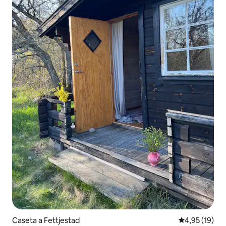
Caseta a Fettjestad
4,95 de puntu
4,95 (19)