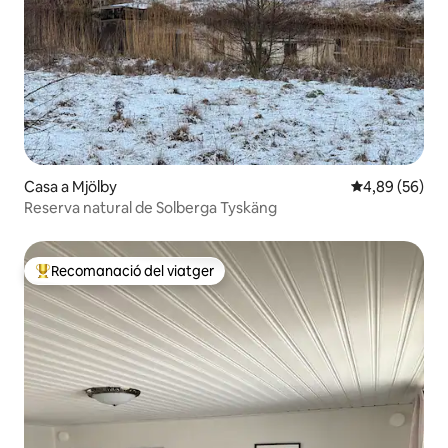
Casa a Mjölby
4,89 de puntua
4,89 (56)
Reserva natural de Solberga Tyskäng
Recomanació del viatger
Principals recomanacions dels viatgers