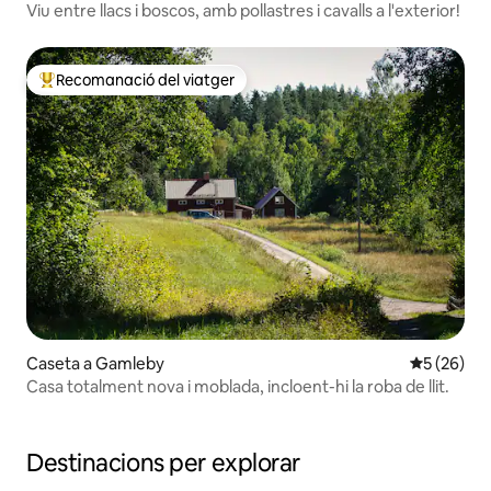
Viu entre llacs i boscos, amb pollastres i cavalls a l'exterior!
Recomanació del viatger
Principals recomanacions dels viatgers
Caseta a Gamleby
5 de puntua
5 (26)
Casa totalment nova i moblada, incloent-hi la roba de llit.
Destinacions per explorar