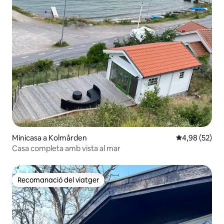
Minicasa a Kolmården
4,98 de puntua
4,98 (52)
Casa completa amb vista al mar
Recomanació del viatger
Recomanació del viatger