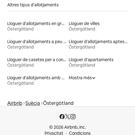
Altres tipus d'allotjaments
Lloguer d'allotjaments en granges
Lloguer de vil·les
Östergötland
Östergötland
Lloguer d'allotjaments a peu de platja
Lloguer d'allotjaments aptes per a animals de companyia
Östergötland
Östergötland
Lloguer de casetes per a convidats
Lloguer d'apartaments
Östergötland
Östergötland
Lloguer d'allotjaments amb sauna
Mostra més
Östergötland
Airbnb
Suècia
Östergötland
© 2026 Airbnb, Inc.
Privacitat
Condicions