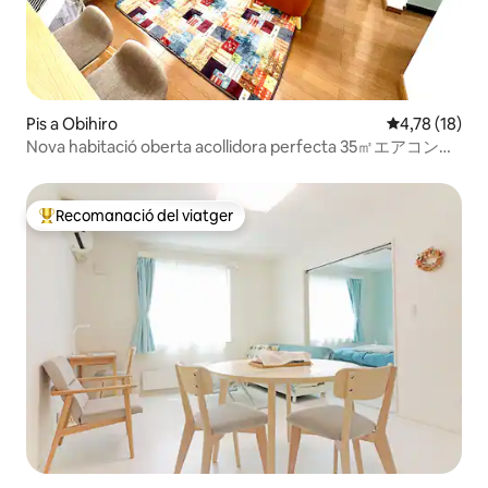
Pis a Obihiro
4,78 de puntu
4,78 (18)
Nova habitació oberta acollidora perfecta 35㎡エアコン完
備
Recomanació del viatger
Principals recomanacions dels viatgers