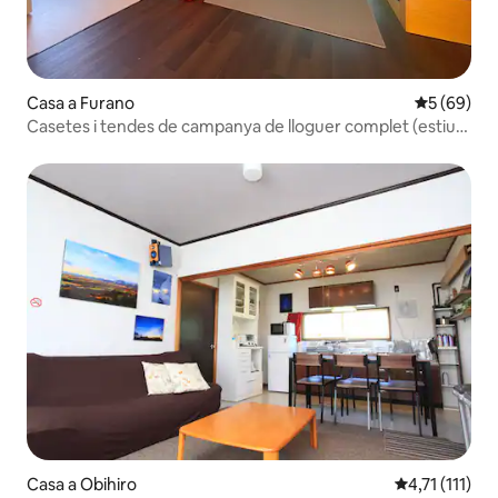
Casa a Furano
5 de puntua
5 (69)
Casetes i tendes de campanya de lloguer complet (estiu) |
Barbacoa/switch/pel·lícules | Diversió per a tothom, des de
nadons fins a avis
Casa a Obihiro
4,71 de puntua
4,71 (111)