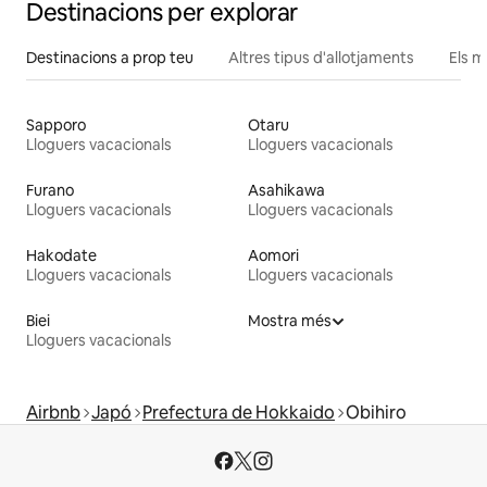
Destinacions per explorar
Destinacions a prop teu
Altres tipus d'allotjaments
Els m
Sapporo
Otaru
Lloguers vacacionals
Lloguers vacacionals
Furano
Asahikawa
Lloguers vacacionals
Lloguers vacacionals
Hakodate
Aomori
Lloguers vacacionals
Lloguers vacacionals
Biei
Mostra més
Lloguers vacacionals
Airbnb
Japó
Prefectura de Hokkaido
Obihiro