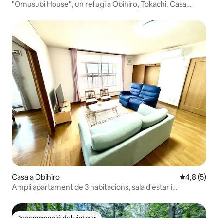
"Omusubi House", un refugi a Obihiro, Tokachi. Casa
independent de lloguer complet. S'admeten animals de
companyia.
Casa a Obihiro
4,8 de punt
4,8 (5)
Ampli apartament de 3 habitacions, sala d'estar i
menjador, amb capacitat per a 9 persones com a màxim,
aire condicionat, calefacció i aparcament gratuït per a 3
cotxes. 120 metres quadrats. A 15 minuts en cotxe de
Recomanació del viatger