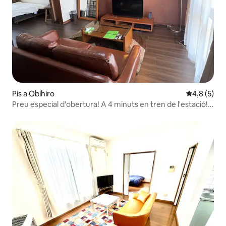
Pis a Obihiro
4,8 de punt
4,8 (5)
Preu especial d'obertura! A 4 minuts en tren de l'estació!
Bona ubicació! Aparcament gratuït, ampli apartament
d'una habitació, sala d'estar i menjador, 36 metres
quadrats, amb aire condicionat