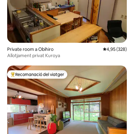
Private room a Obihiro
4,95 de puntuac
4,95 (328)
Allotjament privat Kuroya
Recomanació del viatger
Principals recomanacions dels viatgers