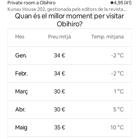
Private room a Obihiro
4,95 de puntu
4,95 (41)
Kunau House 202, gestionada pels editors de la revista
Quan és el millor moment per visitar
"Slow"
Obihiro?
Mes
Preu mitjà
Temp. mitjana
Gen.
34 €
-2 °C
Febr.
34 €
-2 °C
Març
30 €
1 °C
Abr.
30 €
5 °C
Maig
35 €
10 °C