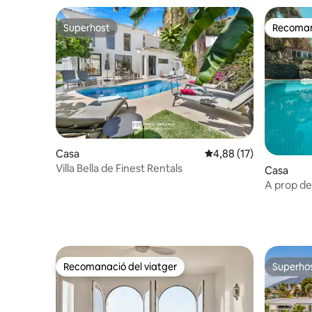
Superhost
Recomana
Superhost
Recomana
Casa
4,88 de puntuació mitj
4,88 (17)
Villa Bella de Finest Rentals
Casa
A prop de 
piscina i j
Recomanació del viatger
Superho
Recomanació del viatger
Superho