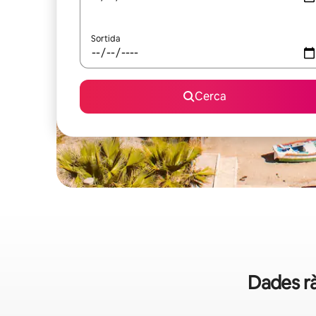
Sortida
Cerca
Dades rà