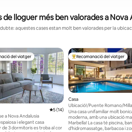
s de lloguer més ben valorades a Nova 
dubte: aquestes cases estan molt ben valorades per la ubicació
ció del viatger
Recomanació del viatger
ció del viatger
Principals recomanacions dels 
Casa
Ubicació!/Puente Romano/Mill
na d'un total de 5; 49 avaluacions
5 de puntuació mitjana d'un total de 5; 1
5 (14)
d'Or/Platja/4 Habitacions
Una casa unifamiliar molt bonica
e a Nova Andalusia
moderna, amb una ubicació mag
spaiosa i elegant casa
Marbella! La casa té piscina, banyera
r de 3 dormitoris es troba al cor
d'hidromassatge, barbacoa i zo