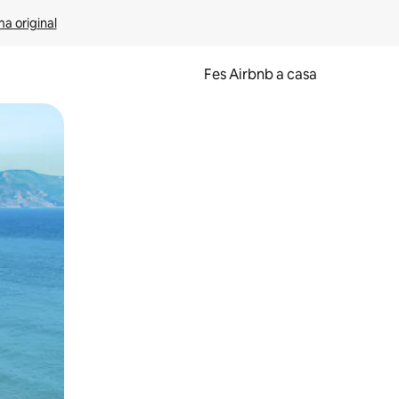
ma original
Fes Airbnb a casa
oc a la pantalla o fent-hi lliscar el dit.