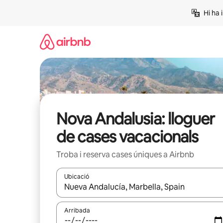
Salta
Hi ha 
Nova Andalusia: lloguer
de cases vacacionals
Troba i reserva cases úniques a Airbnb
Ubicació
Quan els resultats estiguin disponibles, podràs naveg
Arribada