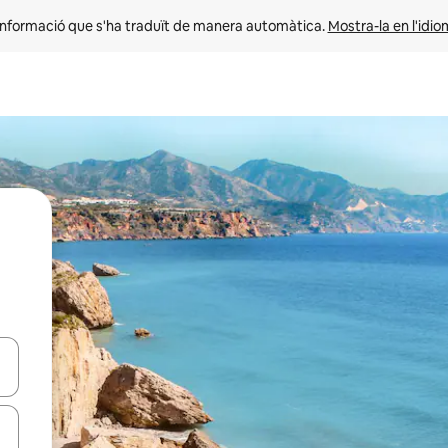
informació que s'ha traduït de manera automàtica. 
Mostra-la en l'idio
ar-hi a través de les tecles de les fletxes (amunt i avall), o bé fent un t