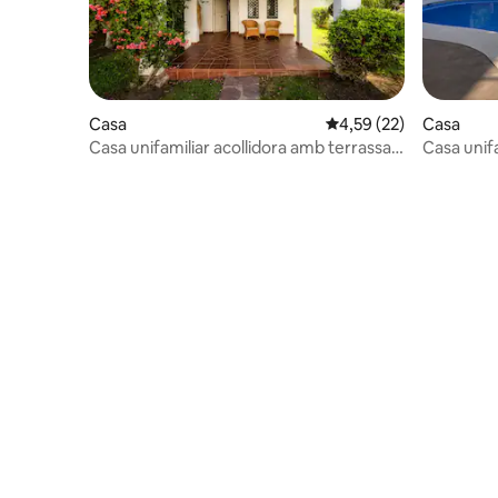
Casa
4,59 de puntuació mitja
4,59 (22)
Casa
Casa unifamiliar acollidora amb terrassa i
Casa unif
piscina