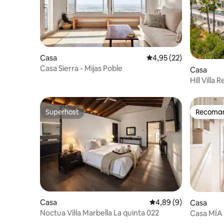
Casa
4,95 de puntuació mitja
4,95 (22)
Casa Sierra - Mijas Poble
Casa
Hill Villa
Superhost
Recomana
Superhost
Recomana
Casa
4,89 de puntuació mitj
4,89 (9)
Casa
Noctua Vil·la Marbella La quinta 022
Casa MÍA -
a la piscin