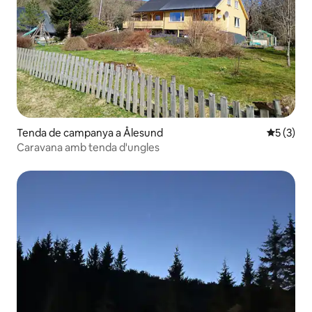
Tenda de campanya a Ålesund
5 de punt
5 (3)
Caravana amb tenda d'ungles