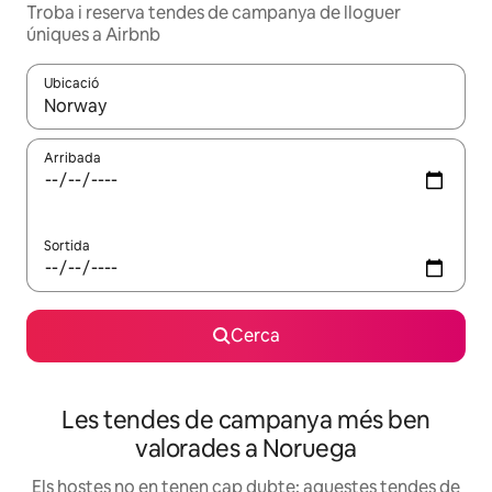
Troba i reserva tendes de campanya de lloguer
úniques a Airbnb
Ubicació
Quan els resultats estiguin disponibles, podràs navegar-hi a través 
Arribada
Sortida
Cerca
Les tendes de campanya més ben
valorades a Noruega
Els hostes no en tenen cap dubte: aquestes tendes de