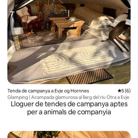
Tenda de campanya a Evje og Hornnes
5 de punt
5 (6)
Glamping | Acampada glamurosa al llarg del riu Otra a Evje
Lloguer de tendes de campanya aptes
per a animals de companyia