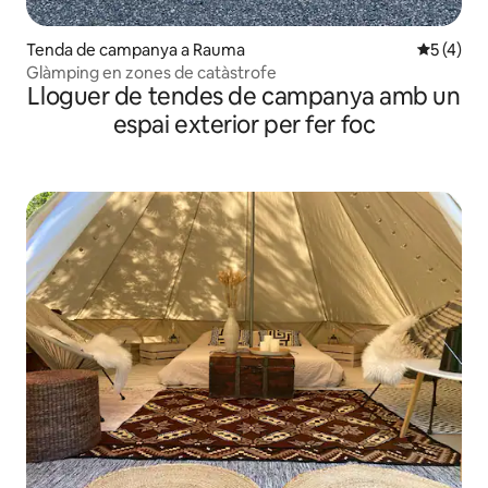
Tenda de campanya a Rauma
5 de punt
5 (4)
Glàmping en zones de catàstrofe
Lloguer de tendes de campanya amb un
espai exterior per fer foc