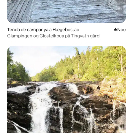
Tenda de campanya a Hægebostad
Allotjam
Nou
Glampingen og Glosteikbua på Tingvatn gård.