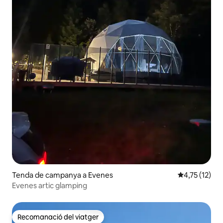
Tenda de campanya a Evenes
4,75 de puntu
4,75 (12)
Evenes artic glamping
Recomanació del viatger
Recomanació del viatger