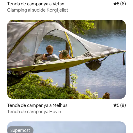
Tenda de campanya a Vefsn
5 de punt
5 (6)
Glamping al sud de Korgfjellet
Tenda de campanya a Melhus
5 de punt
5 (8)
Tenda de campanya Hovin
Superhost
Superhost