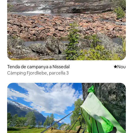
Tenda de campanya a Nissedal
Allotjam
Nou
Càmping Fjordliebe, parcel·la 3