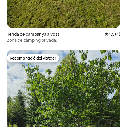
Tenda de campanya a Voss
4,5 de punt
4,5 (4)
Zona de càmping privada.
Recomanació del viatger
Recomanació del viatger