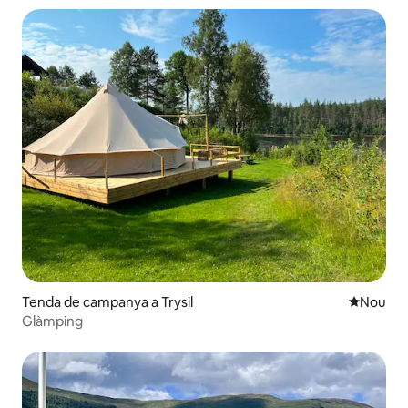
Tenda de campanya a Trysil
Allotjam
Nou
Glàmping