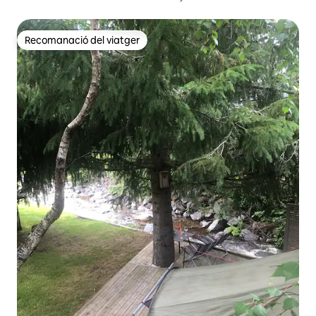
Recomanació del viatger
Recomanació del viatger