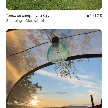
Tenda de campanya a Stryn
4,91 de puntu
4,91 (11)
Glamping a Oldevatnet