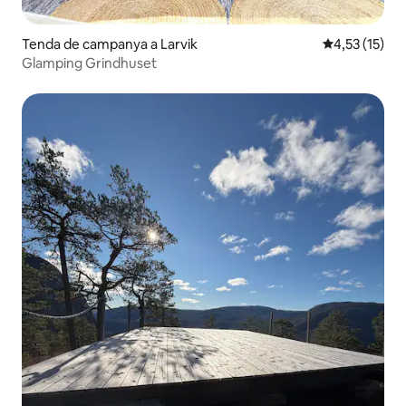
Tenda de campanya a Larvik
4,53 de puntu
4,53 (15)
Glamping Grindhuset