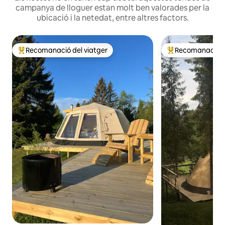
campanya de lloguer estan molt ben valorades per la
ubicació i la netedat, entre altres factors.
Recomanació del viatger
Recomanació de
Principals recomanacions dels viatgers
Principals recoma