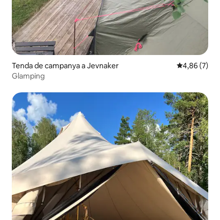
Tenda de campanya a Jevnaker
4,86 de puntu
4,86 (7)
Glamping