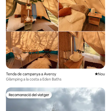
Tenda de campanya a Averoy
Allotjam
Nou
Glàmping a la costa a Eden Baths
Recomanació del viatger
Recomanació del viatger