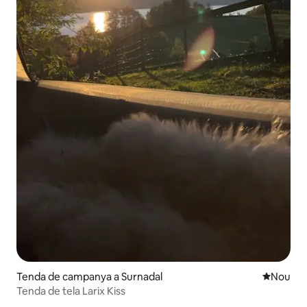
Tenda de campanya a Surnadal
Allotjam
Nou
Tenda de tela Larix Kiss