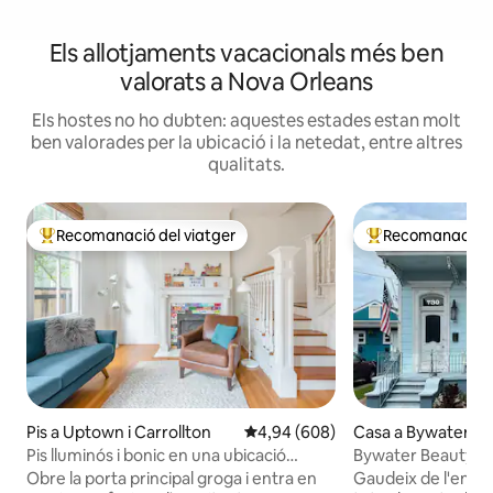
Els allotjaments vacacionals més ben
valorats a Nova Orleans
Els hostes no ho dubten: aquestes estades estan molt
ben valorades per la ubicació i la netedat, entre altres
qualitats.
Recomanació del viatger
Recomanació de
Principals recomanacions dels viatgers
Principals recoma
Pis a Uptown i Carrollton
4,94 de puntuació mitjana d'un to
4,94 (608)
Casa a Bywater
Pis lluminós i bonic en una ubicació
Bywater Beauty: r
excel·lent al centre de la ciutat
destacada a Hgtv
Obre la porta principal groga i entra en
Gaudeix de l'encan