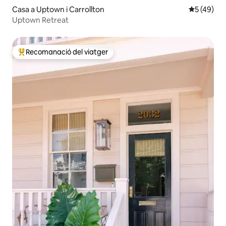
Casa a Uptown i Carrollton
5 de puntu
5 (49)
Uptown Retreat
Recomanació del viatger
Principals recomanacions dels viatgers