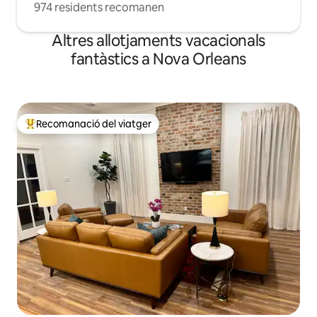
974 residents recomanen
Altres allotjaments vacacionals
fantàstics a Nova Orleans
Recomanació del viatger
Principals recomanacions dels viatgers