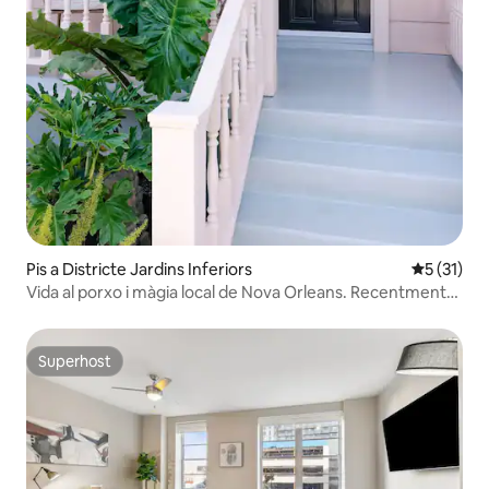
Pis a Districte Jardins Inferiors
5 de puntu
5 (31)
Vida al porxo i màgia local de Nova Orleans. Recentment
renovat!
Superhost
Superhost