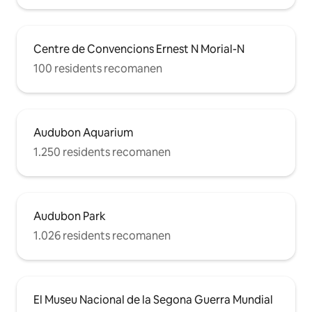
Vacances o negocis, esperem que
tractis el nostre allotjament com si fos
teu. No es permet fumar en espais
interiors. No s'admeten animals de
Centre de Convencions Ernest N Morial-N
companyia. No s'admeten serveis
d'àpats a altes hores de la nit. També has
100 residents recomanen
de tenir en compte el següent: Dipòsit
de seguretat: si fas malbé l'allotjament,
podries haver de pagar fins a 200 $.
Audubon Aquarium
1.250 residents recomanen
Audubon Park
1.026 residents recomanen
El Museu Nacional de la Segona Guerra Mundial