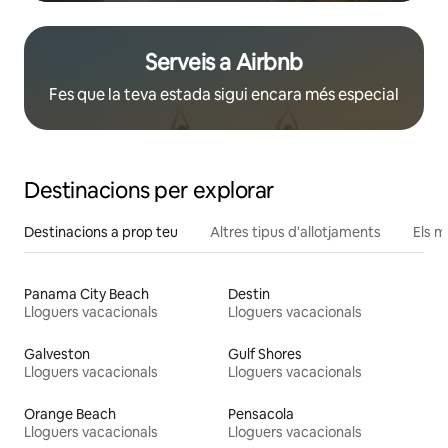
Serveis a Airbnb
Fes que la teva estada sigui encara més especial
Destinacions per explorar
Destinacions a prop teu
Altres tipus d'allotjaments
Els m
Panama City Beach
Destin
Lloguers vacacionals
Lloguers vacacionals
Galveston
Gulf Shores
Lloguers vacacionals
Lloguers vacacionals
Orange Beach
Pensacola
Lloguers vacacionals
Lloguers vacacionals