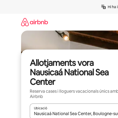
Salta
Hi ha 
Allotjaments vora
Nausicaá National Sea
Center
Reserva cases i lloguers vacacionals únics am
Airbnb
Ubicació
Quan els resultats estiguin disponibles, podràs naveg