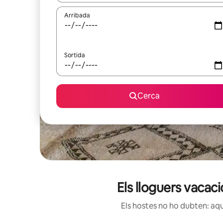
Arribada
Sortida
Cerca
Els lloguers vacac
Els hostes no ho dubten: aqu