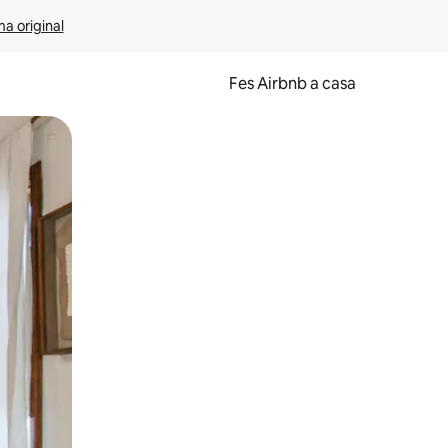
ma original
Fes Airbnb a casa
oc a la pantalla o fent-hi lliscar el dit.