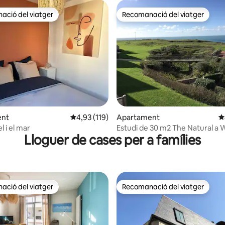
ció del viatger
Recomanació del viatger
ció del viatger
Recomanació del viatger
a d'un total de 5; 303 avaluacions
ent
4,93 de puntuació mitjana d'un total de 5; 11
4,93 (119)
Apartament
4
l i el mar
Estudi de 30 m2 The Natural 
Lloguer de cases per a famílies
ció del viatger
Recomanació del viatger
ció del viatger
Recomanació del viatger