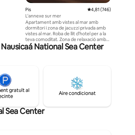
r uns
Pis
4,81 de puntuació mitja
4,81 (746)
tja o fins
L'annexe sur mer
an
Apartament amb vistes al mar amb
dormitori i zona de jacuzzi privada amb
itar els
vistes al mar. Roba de llit d'hotel per a la
icada, la
teva comoditat. Zona de relaxació amb
s 2 Caps...
ra Nausicaá National Sea Center
pedres calentes, infrarojos i llumteràpia.
Bany amb pati i zona de cuina amb
nevera/microones/placa de
cuina/cafetera Senseo i coberteria. El
mínim que se t'ofereix és per a
l'«esmorzar» (cafè, te, sucre, 2 panets
envasats al buit, 2 ampolles d'aigua, 2
ampolles de suc de taronja). L'horari és
nt gratuït al
de 17:00 a 11:00. Que tinguis una bona
Aire condicionat
ecinte
estada.
al Sea Center