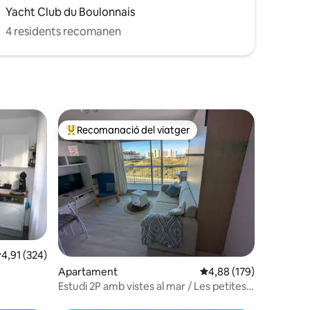
Yacht Club du Boulonnais
4 residents recomanen
Recomanació del viatger
Principals recomanacions dels viatgers
,91 de puntuació mitjana d'un total de 5; 324 avaluacions
4,91 (324)
 avaluacions
Apartament
4,88 de puntuació mitja
4,88 (179)
Estudi 2P amb vistes al mar / Les petites
alegries de la Sylvia