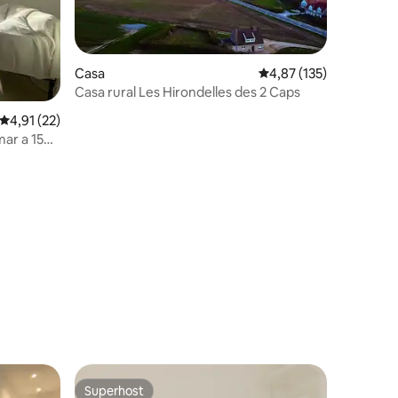
Casa
4,87 de puntuació mitja
4,87 (135)
Casa rural Les Hirondelles des 2 Caps
4,91 de puntuació mitjana d'un total de 5; 22 avaluacions
4,91 (22)
mar a 150
2 avaluacions
Superhost