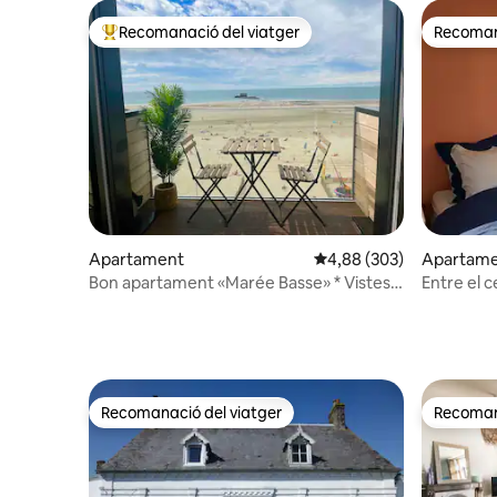
Recomanació del viatger
Recomana
Principals recomanacions dels viatgers
Recomana
Apartament
4,88 de puntuació mitjan
4,88 (303)
Apartam
Bon apartament «Marée Basse» * Vistes
Entre el ce
al mar - Balcó
Recomanació del viatger
Recomana
Recomanació del viatger
Recomana