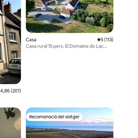
 avaluacions
Casa
5 de puntuació mitj
5 (113)
Casa rural 15 pers. El Domaine du Lac
amb 5 Hab. 5 Banys.
,86 de puntuació mitjana d'un total de 5; 201 avaluacions
4,86 (201)
Recomanació del viatger
Recomanació del viatger