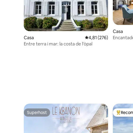
Casa
Encantad
Casa
4,81 de puntuació mitjan
4,81 (276)
renovada 
Entre terra i mar: la costa de l'òpal
Superhost
Recom
Superhost
Principa