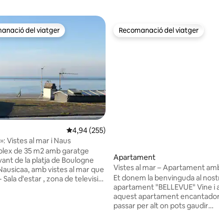
anació del viatger
Recomanació del viatger
ls recomanacions dels viatgers
Recomanació del viatger
na d'un total de 5; 151 avaluacions
4,94 de puntuació mitjana d'un total de 5; 255
4,94 (255)
: Vistes al mar i Naus
plex de 35 m2 amb garatge
Apartament
vant de la platja de Boulogne
Vistes al mar – Apartament am
 Nausicaa, amb vistes al mar que
davant de Nausicaá
Et donem la benvinguda al nost
apartament "BELLEVUE" Vine i allotja't en
uipada i taula de bar de la cuina
aquest apartament encantador
ó 2 persones (140 cm) amb
passar per alt on pots gaudir
riptori/bany - Sala d'estar
còmodament d'una vista excep
amb un BZ convertible per a 2