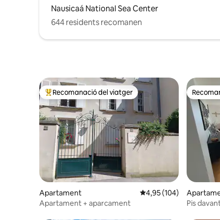
Nausicaá National Sea Center
644 residents recomanen
Recomanació del viatger
Recomana
Principals recomanacions dels viatgers
Recomana
Apartament
4,95 de puntuació mitjan
4,95 (104)
Apartam
Apartament + aparcament
Pis davant