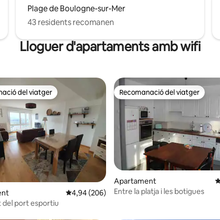
Plage de Boulogne-sur-Mer
43 residents recomanen
Lloguer d'apartaments amb wifi
ció del viatger
Recomanació del viatger
ció del viatger
Recomanació del viatger
Apartament
4
Entre la platja i les botigues
a d'un total de 5; 104 avaluacions
ent
4,94 de puntuació mitjana d'un total de 5; 206
4,94 (206)
 del port esportiu