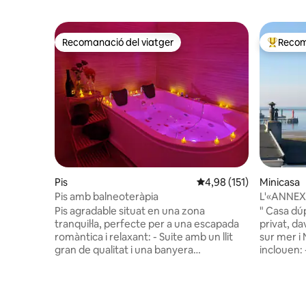
Recomanació del viatger
Recom
Recomanació del viatger
Principa
Pis
4,98 de puntuació mitja
4,98 (151)
Minicasa
Pis amb balneoteràpia
L'«ANNEX»
Pis agradable situat en una zona
" Casa dú
tranquil·la, perfecte per a una escapada
privat, da
romàntica i relaxant: - Suite amb un llit
sur mer i
gran de qualitat i una banyera
inclouen: - Sala d'estar , zona de televisió
d'hidromassatge doble amb 30 jets de
- Cuina eq
massatge. - sala d'estar lluminosa amb
- Habitaci
televisor, cuina equipada - Dutxa i vàter
zona d'esc
separats Totalment equipat amb roba de
equipada 