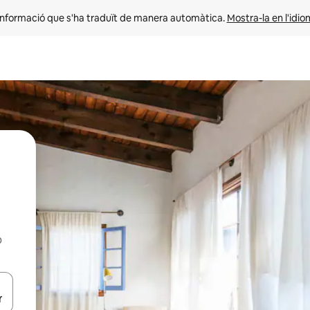
informació que s'ha traduït de manera automàtica. 
Mostra-la en l'idio
b
ar-hi a través de les tecles de les fletxes (amunt i avall), o bé fent un t