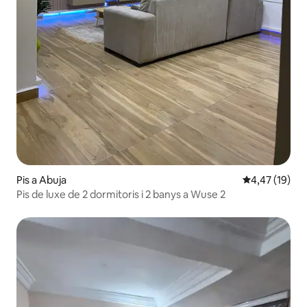
Pis a Abuja
4,47 de puntu
4,47 (19)
Pis de luxe de 2 dormitoris i 2 banys a Wuse 2