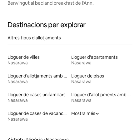
Benvingut al bed and breakfast de l'Ann.
Destinacions per explorar
Altres tipus d'allotjaments
Lloguer de vil·les
Lloguer d'apartaments
Nasarawa
Nasarawa
Lloguer d'allotjaments amb accés a un llac
Lloguer de pisos
Nasarawa
Nasarawa
Lloguer de cases unifamiliars
Lloguer d'allotjaments amb banyera d'hidromassatge
Nasarawa
Nasarawa
Lloguer de cases de vacances
Mostra més
Nasarawa
Airbnb
Nigèria
Nasarawa