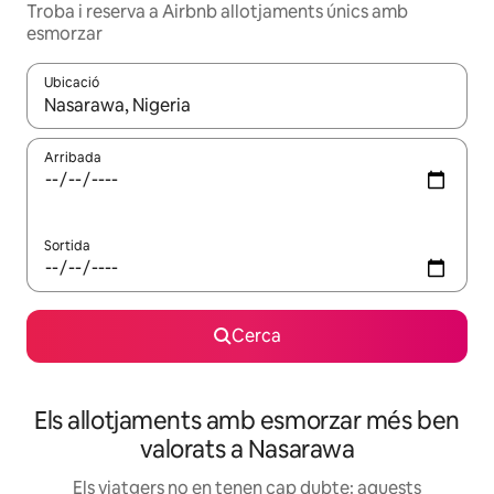
Troba i reserva a Airbnb allotjaments únics amb
esmorzar
Ubicació
Quan els resultats estiguin disponibles, podràs navegar-hi a través 
Arribada
Sortida
Cerca
Els allotjaments amb esmorzar més ben
valorats a Nasarawa
Els viatgers no en tenen cap dubte: aquests