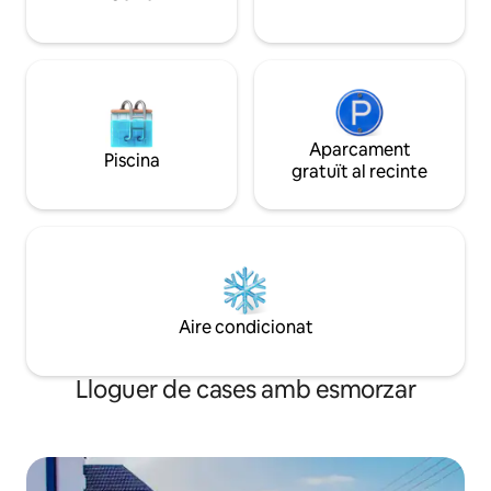
d'arribada anticipada i de sortida! 🚀
Aparcament
Piscina
gratuït al recinte
Aire condicionat
Lloguer de cases amb esmorzar