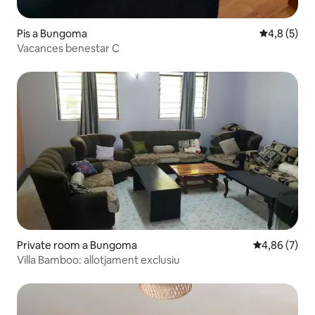
Pis a Bungoma
4,8 de punt
4,8 (5)
Vacances benestar C
Private room a Bungoma
4,86 de puntu
4,86 (7)
Villa Bamboo: allotjament exclusiu