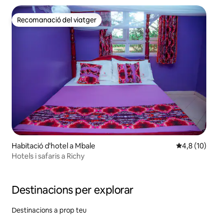
Recomanació del viatger
Recomanació del viatger
Habitació d'hotel a Mbale
4,8 de puntu
4,8 (10)
Hotels i safaris a Richy
Destinacions per explorar
Destinacions a prop teu