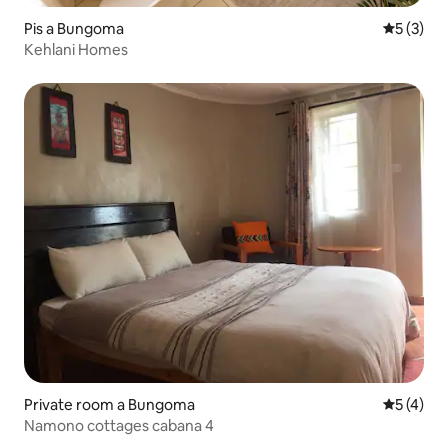
Pis a Bungoma
5 de punt
5 (3)
Kehlani Homes
Private room a Bungoma
5 de punt
5 (4)
Namono cottages cabana 4