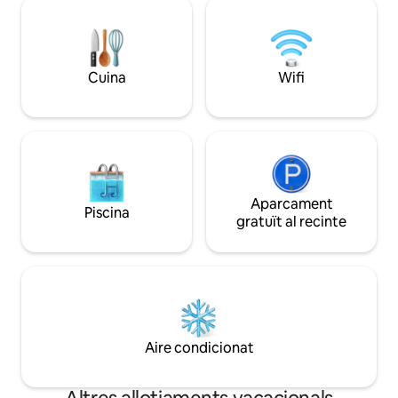
moblat amb bon gust i en un entorn serè
suprem. Tant si vens per negocis, per un
amb accés a aparcament gratuït,WIFI,
esdeveniment espo
televisor intel·ligent 55nch,DSTV, llit «king
explorar el mont E
size», llit «queen size» i rentadora. Fàcil
és realment el lloc
accés al districte financer de Bungoma i
Cuina
Wifi
a només 5 minuts en cotxe de
supermercats i altres serveis
importants.
Aparcament
Piscina
gratuït al recinte
Aire condicionat