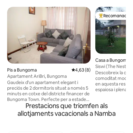
Recomanació de
Principals recoma
Casa a Bungoma
Siswi (The Nest) - E
Pis a Bungoma
4,63 de puntuació mitjana d'un
4,63 (8)
Descobreix la com
Apartament AriBri, Bungoma
comoditat moderna 
Gaudeix d'un apartament elegant i
en aquesta residè
preciós de 2 dormitoris situat a només 5
espaiosa i plena d
minuts en cotxe del districte financer de
dormitoris i 3 bany
Bungoma Town. Perfecte per a estades
minuts del centre
Prestacions que triomfen als
llargues i curtes, portes de cap de
casa ofereix un ref
setmana, alternatives de feina des de
allotjaments vacacionals a Namba
famílies nombrose
casa o simplement un allotjament
viatgers que bus
familiar acollidor mentre et quedes fora.
tranquil·la disseny
El nostre espai és espaiós, net i està
vida sense complic