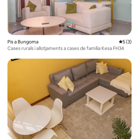
Pis a Bungoma
5 de punt
5 (3)
Cases rurals i allotjaments a cases de família Kesa FH34