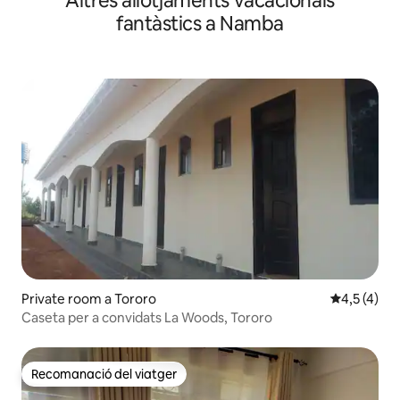
Altres allotjaments vacacionals
fantàstics a Namba
Private room a Tororo
4,5 de punt
4,5 (4)
Caseta per a convidats La Woods, Tororo
Recomanació del viatger
Recomanació del viatger