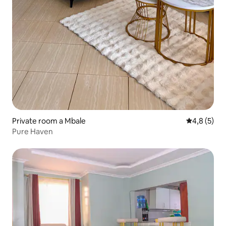
Private room a Mbale
4,8 de punt
4,8 (5)
Pure Haven