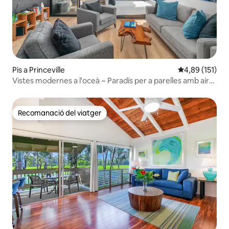
Pis a Princeville
4,89 de puntua
4,89 (151)
Vistes modernes a l'oceà ~ Paradís per a parelles amb aire
condicionat
Recomanació del viatger
Recomanació del viatger