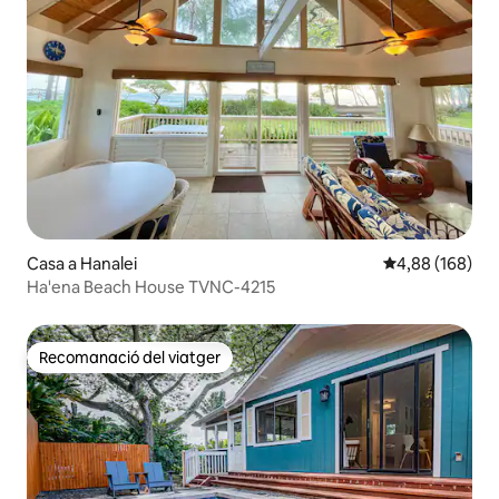
Casa a Hanalei
4,88 de puntuac
4,88 (168)
Ha'ena Beach House TVNC-4215
Recomanació del viatger
Recomanació del viatger