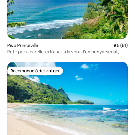
Pis a Princeville
5 de puntu
5 (61)
Retir per a parelles a Kauai, a la vora d'un penya-segat,
amb A/C
Recomanació del viatger
Recomanació del viatger