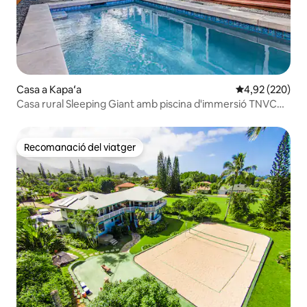
Casa a Kapaʻa
4,92 de puntuac
4,92 (220)
Casa rural Sleeping Giant amb piscina d'immersió TNVC
1244
Recomanació del viatger
Recomanació del viatger