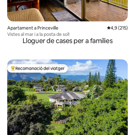
Apartament a Princeville
4,9 de puntua
4,9 (215)
Vistes al mar i a la posta de sol!
Lloguer de cases per a famílies
Recomanació del viatger
Principals recomanacions dels viatgers