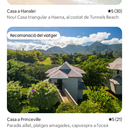
Casa a Hanalei
5 de puntua
5 (30)
Nou! Casa triangular a Haena, al costat de Tunnels Beach
Recomanació del viatger
Recomanació del viatger
Casa a Princeville
5 de puntu
5 (21)
Paradís aïllat, platges amagades, capvespre a l'oceà