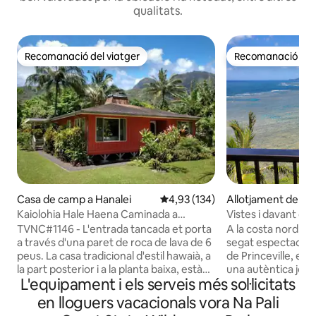
qualitats.
Recomanació del viatger
Recomanació del 
Recomanació del viatger
Recomanació del 
Casa de camp a Hanalei
4,93 de puntuació mitjana d'un t
4,93 (134)
Allotjament de va
rinceville
Kaiolohia Hale Haena Caminada a
Vistes i davant de 
Tunnels Beach
Sealodge D9
TVNC#1146 - L'entrada tancada et porta
A la costa nord, i 
a través d'una paret de roca de lava de 6
segat espectacular
peus. La casa tradicional d'estil hawaià, a
de Princeville, es 
la part posterior i a la planta baixa, està
una autèntica joia 
L'equipament i els serveis més sol·licitats
amagada darrere de la casa principal de
Una planta superior
les mestresses de casa. El jardí de la casa
primera línia de ma
en lloguers vacacionals vora Na Pali
Lanai crida la teva atenció cap a les
la cantonada. Gaudeix de les vistes