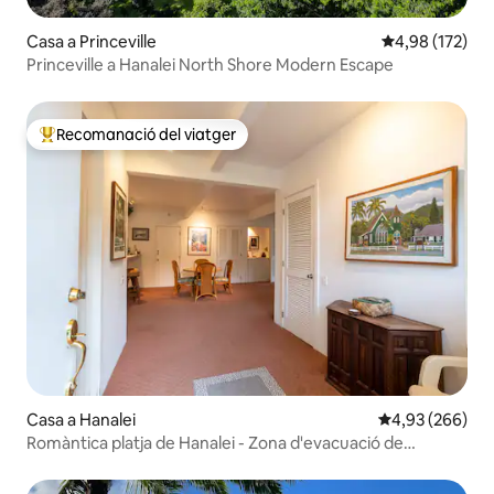
Casa a Princeville
4,98 de puntuac
4,98 (172)
Princeville a Hanalei North Shore Modern Escape
Recomanació del viatger
Principals recomanacions dels viatgers
Casa a Hanalei
4,93 de puntuac
4,93 (266)
Romàntica platja de Hanalei - Zona d'evacuació de
tsunamis TVNC1280