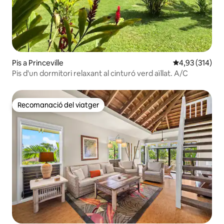
Pis a Princeville
4,93 de puntuac
4,93 (314)
Pis d'un dormitori relaxant al cinturó verd aïllat. A/C
Recomanació del viatger
Recomanació del viatger