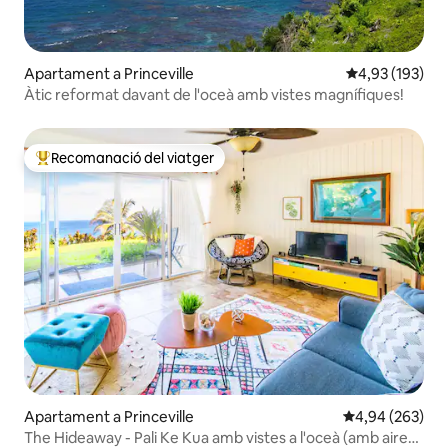
Apartament a Princeville
4,93 de puntuac
4,93 (193)
Àtic reformat davant de l'oceà amb vistes magnífiques!
Recomanació del viatger
Principals recomanacions dels viatgers
Apartament a Princeville
4,94 de puntuac
4,94 (263)
The Hideaway - Pali Ke Kua amb vistes a l'oceà (amb aire