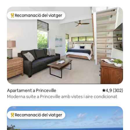
condicionat!)
Recomanació del viatger
Principals recomanacions dels viatgers
Apartament a Princeville
4,9 de puntuac
4,9 (302)
Moderna suite a Princeville amb vistes i aire condicionat
Recomanació del viatger
Principals recomanacions dels viatgers