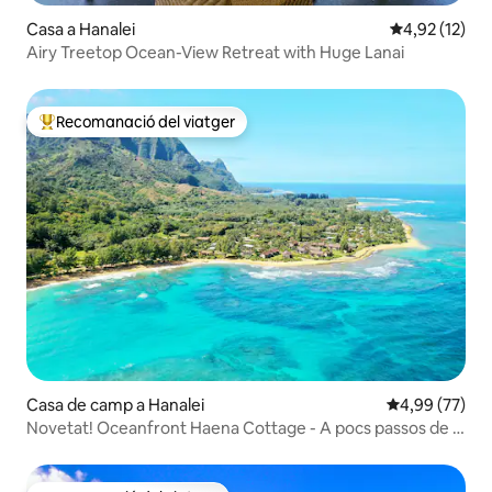
Casa a Hanalei
4,92 de puntu
4,92 (12)
Airy Treetop Ocean-View Retreat with Huge Lanai
Recomanació del viatger
Principals recomanacions dels viatgers
Casa de camp a Hanalei
4,99 de puntua
4,99 (77)
Novetat! Oceanfront Haena Cottage - A pocs passos de la
platja