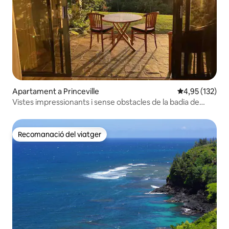
Apartament a Princeville
4,95 de puntuac
4,95 (132)
Vistes impressionants i sense obstacles de la badia de
Hanalei
Recomanació del viatger
Recomanació del viatger