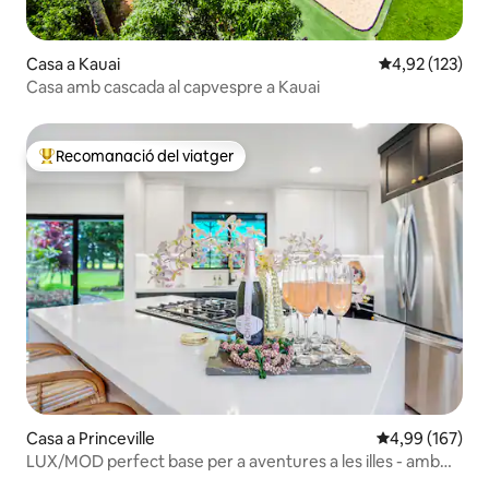
Casa a Kauai
4,92 de puntuac
4,92 (123)
Casa amb cascada al capvespre a Kauai
Recomanació del viatger
Principals recomanacions dels viatgers
Casa a Princeville
4,99 de puntuac
4,99 (167)
LUX/MOD perfect base per a aventures a les illes - amb
aire condicionat