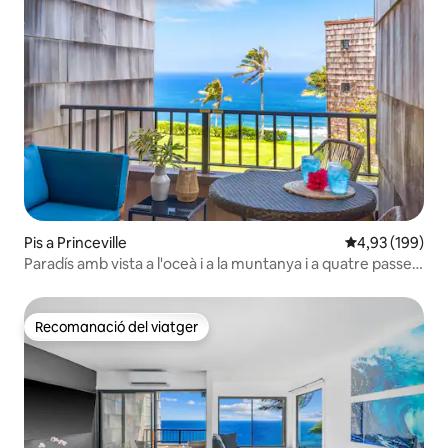
Pis a Princeville
4,93 de puntuac
4,93 (199)
Paradís amb vista a l'oceà i a la muntanya i a quatre passes
del camí de la platja
Recomanació del viatger
Recomanació del viatger