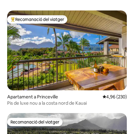
Recomanació del viatger
Principals recomanacions dels viatgers
Apartament a Princeville
4,96 de puntuac
4,96 (230)
Pis de luxe nou a la costa nord de Kauai
Recomanació del viatger
Recomanació del viatger