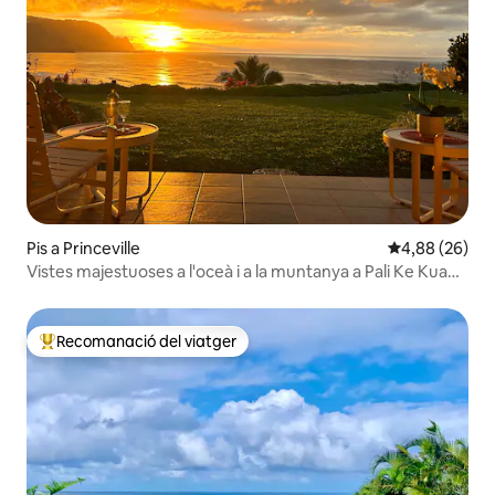
Pis a Princeville
4,88 de puntua
4,88 (26)
Vistes majestuoses a l'oceà i a la muntanya a Pali Ke Kua
#123
Recomanació del viatger
Principals recomanacions dels viatgers