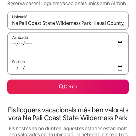
Reserva cases i lloguers vacacionals únics amb Airbnb
Ubicació
Quan els resultats estiguin disponibles, podràs navegar-hi a través 
Arribada
Sortida
Cerca
Els lloguers vacacionals més ben valorats
vora Na Pali Coast State Wilderness Park
Els hostes no ho dubten: aquestes estades estan molt
ben valorades per la ubicació i la netedat, entre altres