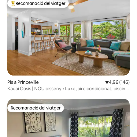
Recomanació del viatger
Principals recomanacions dels viatgers
Pis a Princeville
4,96 de puntuac
4,96 (146)
Kauai Oasis | NOU disseny • Luxe, aire condicionat, piscina,
platges
Recomanació del viatger
Recomanació del viatger