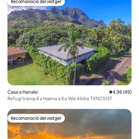
Recomanació del viatger
Recomanació del viatger
Casa a Hanalei
4,96 de puntua
4,96 (49)
Refugi tranquil a Haena a Ka Wai Aloha TVNC5137
Recomanació del viatger
Recomanació del viatger