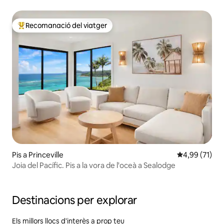
Recomanació del viatger
Principals recomanacions dels viatgers
Pis a Princeville
4,99 de puntu
4,99 (71)
Joia del Pacífic. Pis a la vora de l'oceà a Sealodge
Destinacions per explorar
Els millors llocs d'interès a prop teu