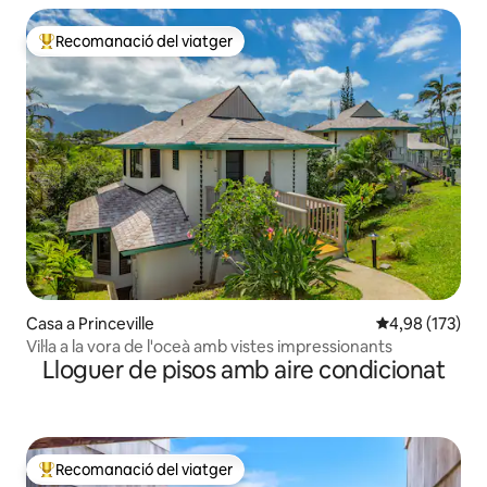
Recomanació del viatger
Principals recomanacions dels viatgers
Casa a Princeville
4,98 de puntuac
4,98 (173)
Vil·la a la vora de l'oceà amb vistes impressionants
Lloguer de pisos amb aire condicionat
Recomanació del viatger
Principals recomanacions dels viatgers