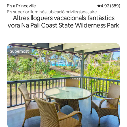
Pis a Princeville
4,92 de puntuac
4,92 (389)
Pis superior lluminós, ubicació privilegiada, aire
Altres lloguers vacacionals fantàstics
condicionat i piscina!
vora Na Pali Coast State Wilderness Park
Superhost
Superhost