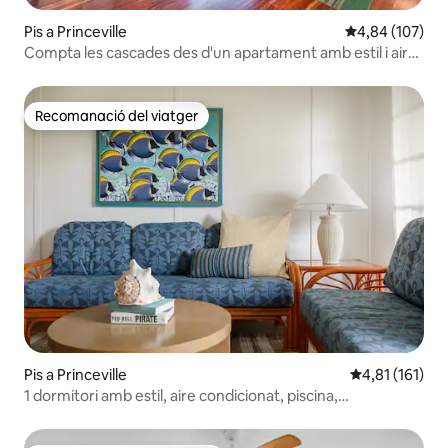
Pis a Princeville
4,84 de puntuac
4,84 (107)
Compta les cascades des d'un apartament amb estil i aire
condicionat!
Recomanació del viatger
Recomanació del viatger
Pis a Princeville
4,81 de puntua
4,81 (161)
1 dormitori amb estil, aire condicionat, piscina,
surf/senderisme, a prop de la platja