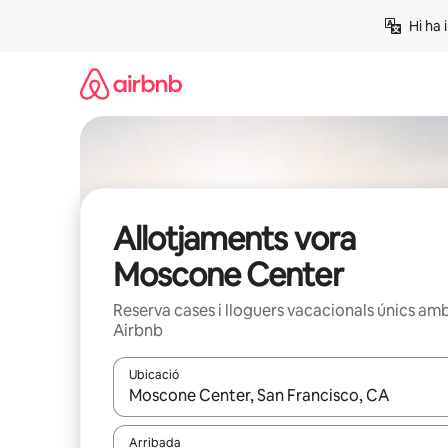
Salta
Hi ha 
Allotjaments vora
Moscone Center
Reserva cases i lloguers vacacionals únics am
Airbnb
Ubicació
Quan els resultats estiguin disponibles, podràs naveg
Arribada