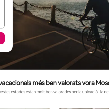
s vacacionals més ben valorats vora Mo
estes estades estan molt ben valorades per la ubicació i la net