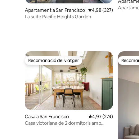
Apartamen
Market.
Apartamen
Apartament a San Francisco
4,98 de puntuació mitjan
4,98 (327)
terrassa a
La suite Pacific Heights Garden
Recomanació del viatger
Recomana
Recomanació del viatger
Recomana
Casa a San Francisco
4,97 de puntuació mitjan
4,97 (274)
Casa victoriana de 2 dormitoris amb
vistes impressionants