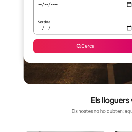
Sortida
Cerca
Els lloguer
Els hostes no ho dubten: aqu