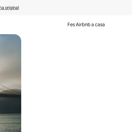
ma original
Fes Airbnb a casa
oc a la pantalla o fent-hi lliscar el dit.