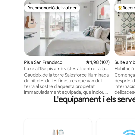
Recomanació del viatger
Recom
Recomanació del viatger
Principa
Pis a San Francisco
4,98 de puntuació mitjan
4,98 (107)
Suite amb
dent a Sa
Luxe al 15è pis amb vistes al centre i a la
Habitació
badia
de 1907 a 
Gaudeix de la torre Salesforce il·luminada
Comença u
de nit des de les finestres que van del
després d
terra al sostre d'aquesta propietat
internacio
immaculadament equipada, que inclou
delicades
L'equipament i els serv
un gran armari vestidor i una dutxa de
equipada 
pluja. Els amants de la música agrairan la
dosel, una
guitarra acústica i el teclat elèctric.
encantado
Tingues en compte que aquesta
d'un allo
residència té pertinences a l'armari. S'ha
segle XX. Annie 's Cottage ofereix
reservat una habitació àmplia per als
allotjame
hostes. Pis modern de luxe amb vistes
passes de