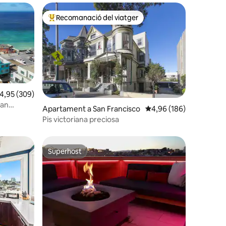
Recomanació del viatger
Principals recomanacions dels viatgers
,95 de puntuació mitjana d'un total de 5; 309 avaluacions
4,95 (309)
San
 avaluacions
Apartament a San Francisco
4,96 de puntuació mitja
4,96 (186)
Pis victoriana preciosa
Superhost
viatgers
Superhost