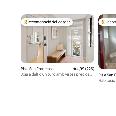
Recomanació del viatger
Recom
Principals recomanacions dels viatgers
Principa
Pis a San Francisco
4,99 de puntuació mitjan
4,99 (226)
Joia a dalt d'un turó amb vistes precioses
Pis a San 
de la ciutat i la badia
Habitació 