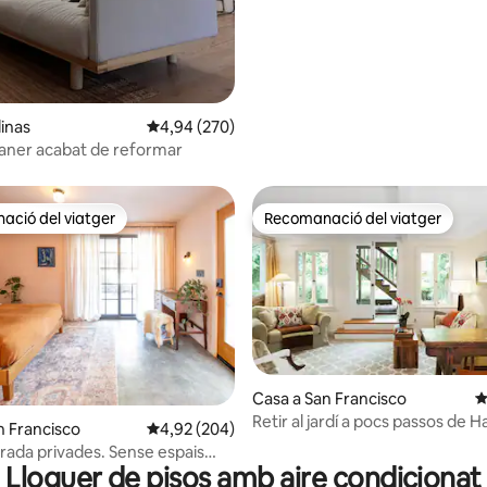
linas
4,94 de puntuació mitjana d'un total de 5; 270
4,94 (270)
taner acabat de reformar
ció del viatger
Recomanació del viatger
ció del viatger
Recomanació del viatger
Casa a San Francisco
4
a d'un total de 5; 185 avaluacions
Retir al jardí a pocs passos de H
n Francisco
4,92 de puntuació mitjana d'un total de 5; 204
4,92 (204)
trada privades. Sense espais
Lloguer de pisos amb aire condicionat
s.