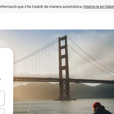
informació que s'ha traduït de manera automàtica. 
Mostra-la en l'idio
b
ar-hi a través de les tecles de les fletxes (amunt i avall), o bé fent un t