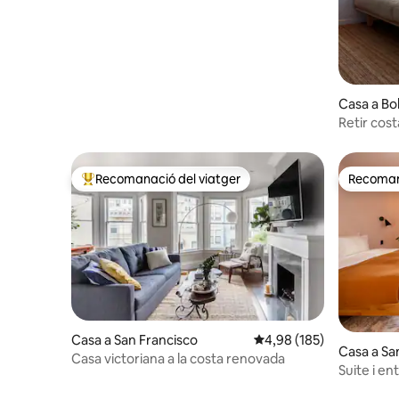
Casa a Bo
Retir cos
Recomanació del viatger
Recomana
Principals recomanacions dels viatgers
Recomana
Casa a San Francisco
4,98 de puntuació mitjan
4,98 (185)
Casa a Sa
Casa victoriana a la costa renovada
Suite i en
compartit