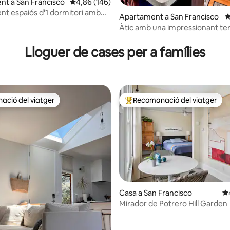
t a San Francisco
4,86 de puntuació mitjana d'un total de 5; 146
4,86 (146)
t espaiós d'1 dormitori amb
a d'un total de 5; 327 avaluacions
Apartament a San Francisco
4
 Nob Hill
Àtic amb una impressionant te
Lloguer de cases per a famílies
ció del viatger
Recomanació del viatger
ció del viatger
Principals recomanacions dels 
a d'un total de 5; 274 avaluacions
Casa a San Francisco
4,
Mirador de Potrero Hill Garden