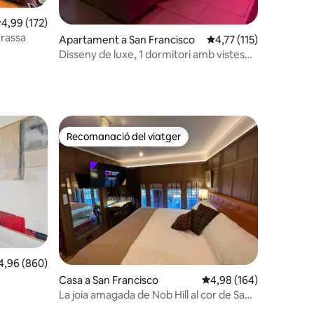
 avaluacions
,99 de puntuació mitjana d'un total de 5; 172 avaluacions
4,99 (172)
rrassa
Apartament a San Francisco
4,77 de puntuació mitj
4,77 (115)
Disseny de luxe, 1 dormitori amb vistes
en una ubicació perfecta
Recomanació del viatger
viatgers
Recomanació del viatger
96 de puntuació mitjana d'un total de 5; 860 avaluacions
4,96 (860)
Casa a San Francisco
4,98 de puntuació mitja
4,98 (164)
La joia amagada de Nob Hill al cor de San
Francisco