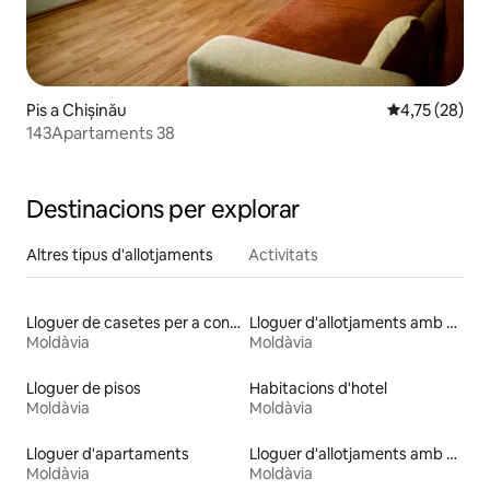
Pis a Chișinău
4,75 de puntu
4,75 (28)
143Apartaments 38
Destinacions per explorar
Altres tipus d'allotjaments
Activitats
Lloguer de casetes per a convidats
Lloguer d'allotjaments amb sauna
Moldàvia
Moldàvia
Lloguer de pisos
Habitacions d'hotel
Moldàvia
Moldàvia
Lloguer d'apartaments
Lloguer d'allotjaments amb piscina
Moldàvia
Moldàvia