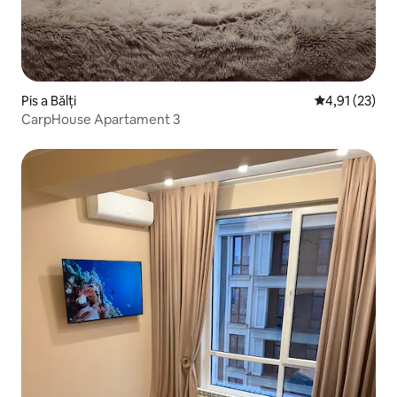
Pis a Bălți
4,91 de puntu
4,91 (23)
CarpHouse Apartament 3