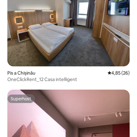
Pis a Chișinău
4,85 de puntua
4,85 (26)
OneClickRent_12 Casa intel·ligent
Superhost
Superhost