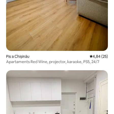
Pis a Chișinău
4,84 de puntua
4,84 (25)
Apartaments Red Wine, projector, karaoke, PS5, 24/7