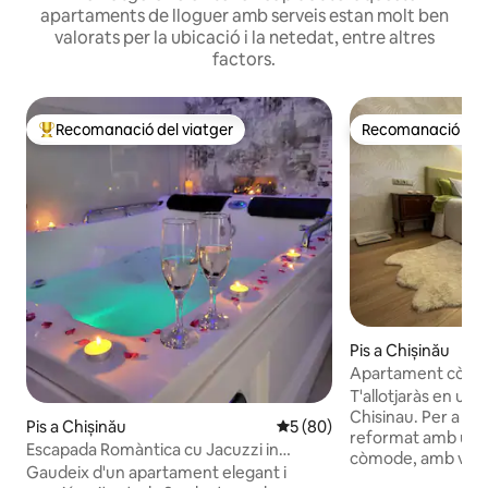
apartaments de lloguer amb serveis estan molt ben
valorats per la ubicació i la netedat, entre altres
factors.
Recomanació del viatger
Recomanació del 
Principals recomanacions dels viatgers
Recomanació del 
Pis a Chișinău
Apartament còmod
Central Park
T'allotjaràs en un d
Chisinau. Per a tu: un pis recentment
Pis a Chișinău
5 de puntuació mitjana d'un 
5 (80)
reformat amb una r
Escapada Romàntica cu Jacuzzi in
còmode, amb vistes
Chisinau
Gaudeix d'un apartament elegant i
carrer de vianants. Accés independe