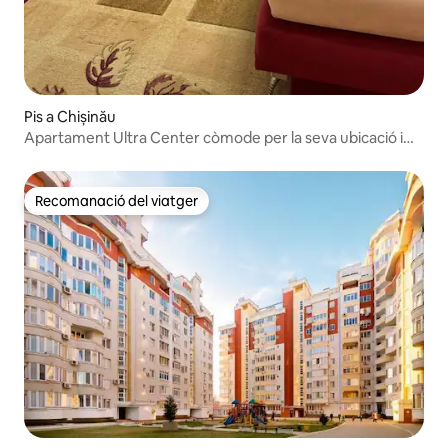
Pis a Chișinău
Apartament Ultra Center còmode per la seva ubicació i
preu
Recomanació del viatger
Recomanació del viatger