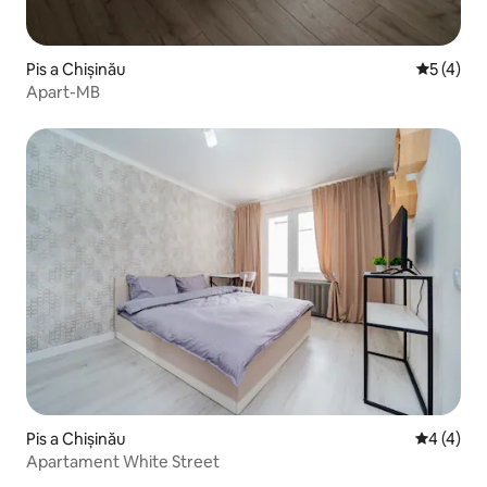
Pis a Chișinău
5 de punt
5 (4)
Apart-MB
Pis a Chișinău
4 de punt
4 (4)
Apartament White Street