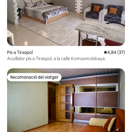
Pis a Tiraspol
4,84 de puntua
4,84 (37)
Acollidor pis a Tiraspol, a la calle Komsomolskaya.
Recomanació del viatger
Recomanació del viatger