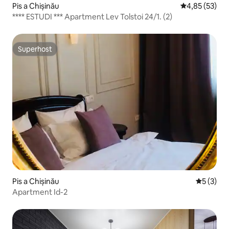
Pis a Chișinău
4,85 de puntua
4,85 (53)
**** ESTUDI *** Apartment Lev Tolstoi 24/1. (2)
Superhost
Superhost
Pis a Chișinău
5 de punt
5 (3)
Apartment Id-2