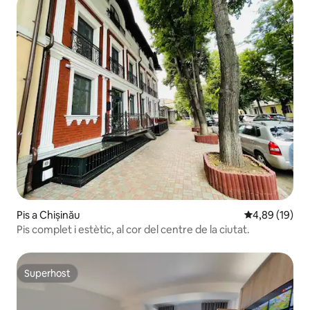
Pis a Chișinău
4,89 de puntua
4,89 (19)
Pis complet i estètic, al cor del centre de la ciutat.
Superhost
Superhost