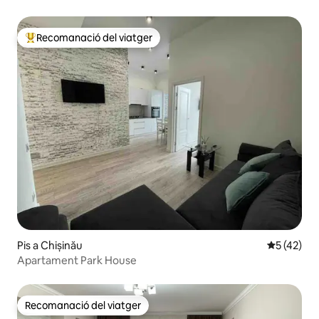
Recomanació del viatger
Principals recomanacions dels viatgers
Pis a Chișinău
5 de puntu
5 (42)
Apartament Park House
Recomanació del viatger
Recomanació del viatger