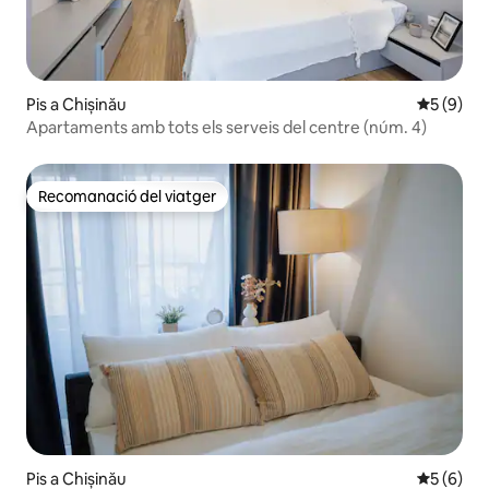
Pis a Chișinău
5 de punt
5 (9)
Apartaments amb tots els serveis del centre (núm. 4)
Recomanació del viatger
Recomanació del viatger
Pis a Chișinău
5 de punt
5 (6)