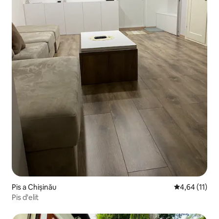
Pis a Chișinău
4,64 de puntu
4,64 (11)
Pis d'elit