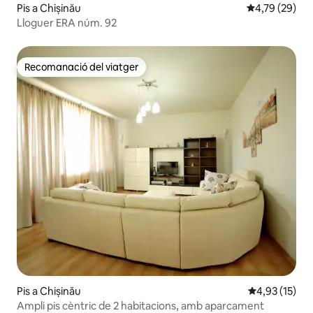
Pis a Chișinău
4,79 de puntua
4,79 (29)
Lloguer ERA núm. 92
Recomanació del viatger
Recomanació del viatger
Pis a Chișinău
4,93 de puntu
4,93 (15)
Ampli pis cèntric de 2 habitacions, amb aparcament