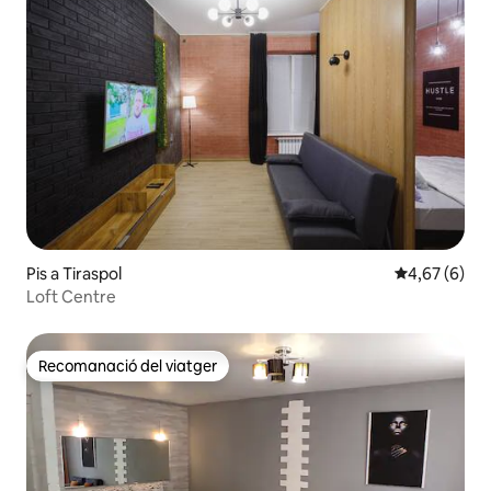
Pis a Tiraspol
4,67 de puntu
4,67 (6)
Loft Centre
Recomanació del viatger
Recomanació del viatger