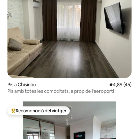
Pis a Chișinău
4,89 de puntua
4,89 (45)
Pis amb totes les comoditats, a prop de l'aeroport!
Recomanació del viatger
Principals recomanacions dels viatgers