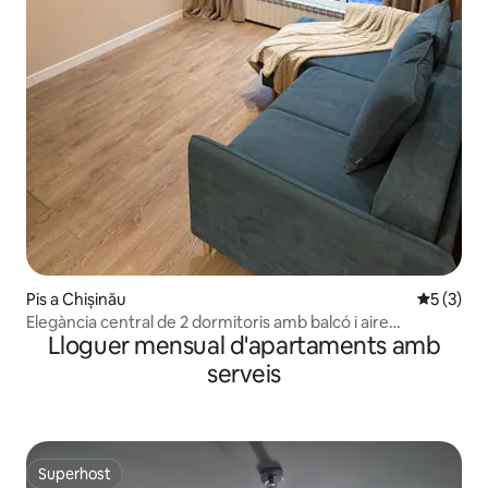
Pis a Chișinău
5 de punt
5 (3)
Elegància central de 2 dormitoris amb balcó i aire
Lloguer mensual d'apartaments amb
condicionat
serveis
Superhost
Superhost