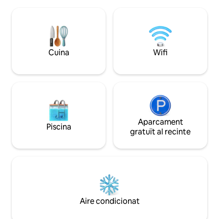
plantes, una gran terrassa coberta,
realment còmode i
barbacoa i instal·lacions de cuina al pati, 2
ideal si vens a fer 
banys i llits còmodes. La nostra casa té
relaxar-te, ja que t
aire condicionat, les finestres són
importants són a p
mosquiteres, s'admeten animals de
companyia i els cotxes poden aparcar de
Cuina
Wifi
forma segura.
Aparcament
Piscina
gratuït al recinte
Aire condicionat