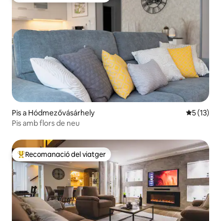
Pis a Hódmezővásárhely
5 de puntu
5 (13)
Pis amb flors de neu
Recomanació del viatger
Principals recomanacions dels viatgers