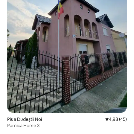
Pis a Dudeștii Noi
4,98 de puntua
4,98 (45)
Parnica Home 3