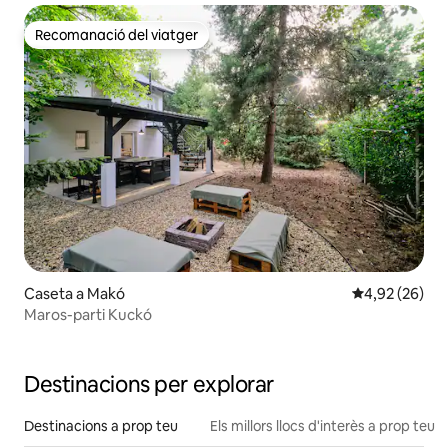
Recomanació del viatger
Recomanació del viatger
Caseta a Makó
4,92 de puntua
4,92 (26)
Maros-parti Kuckó
Destinacions per explorar
Destinacions a prop teu
Els millors llocs d'interès a prop teu