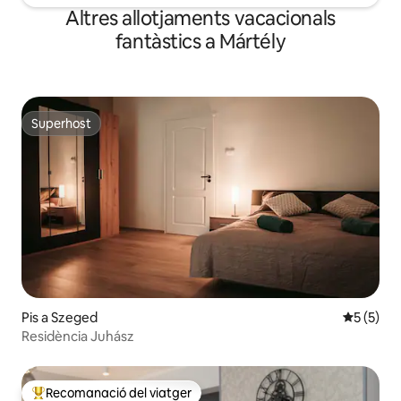
Altres allotjaments vacacionals
fantàstics a Mártély
Superhost
Superhost
Pis a Szeged
5 de punt
5 (5)
Residència Juhász
Recomanació del viatger
Principals recomanacions dels viatgers