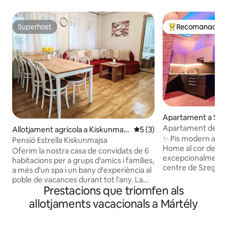
Superhost
Recomanació de
Superhost
Principals recoma
Apartament a Sz
Apartament de luxe 
Allotjament agrícola a Kiskunmajs
5 de puntuació mitjana d'un
5 (3)
Feketesas utca 19
✨ Pis modern amb
a
Pensió Estrella Kiskunmajsa
Home al cor de Szeg
Oferim la nostra casa de convidats de 6
excepcionalment m
habitacions per a grups d'amics i famílies,
centre de Szeged, a
a més d'un spa i un bany d'experiència al
carrer Feketesas,
poble de vacances durant tot l'any. La
carrer Kárász, el c
Prestacions que triomfen als
millor opció per a diverses generacions.
ciutat. L'apartament combina l'elegància
Et donem la benvinguda per a un màxim
allotjaments vacacionals a Mártély
d'un edifici històr
de 12 persones, amb una cuina
moderna: està eq
americana totalment equipada en dues
Smart Home per fe