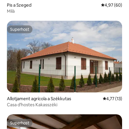
Pis a Szeged
4,97 de puntua
4,97 (60)
Milà
Superhost
Superhost
Allotjament agrícola a Székkutas
4,77 de puntu
4,77 (13)
Casa d'hostes Kakasszéki
Superhost
Superhost