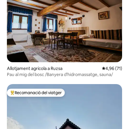
Allotjament agrícola a Ruzsa
4,96 de puntu
4,96 (71)
Pau al mig del bosc /Banyera d'hidromassatge, sauna/
Recomanació del viatger
Principals recomanacions dels viatgers