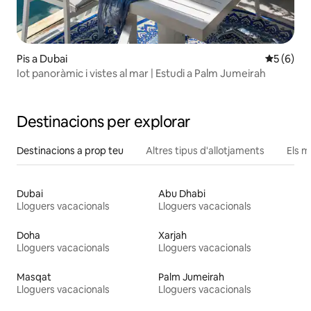
Pis a Dubai
5 de punt
5 (6)
Iot panoràmic i vistes al mar | Estudi a Palm Jumeirah
Destinacions per explorar
Destinacions a prop teu
Altres tipus d'allotjaments
Els m
Dubai
Abu Dhabi
Lloguers vacacionals
Lloguers vacacionals
Doha
Xarjah
Lloguers vacacionals
Lloguers vacacionals
Masqat
Palm Jumeirah
Lloguers vacacionals
Lloguers vacacionals