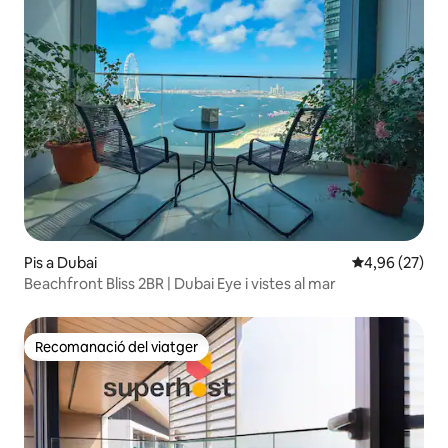
Pis a Dubai
4,96 de puntua
4,96 (27)
Beachfront Bliss 2BR | Dubai Eye i vistes al mar
Recomanació del viatger
Recomanació del viatger