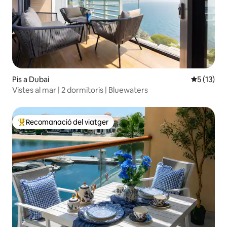
Pis a Dubai
5 de puntu
5 (13)
Vistes al mar | 2 dormitoris | Bluewaters
Recomanació del viatger
Principals recomanacions dels viatgers