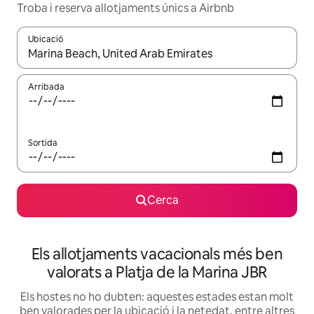
Troba i reserva allotjaments únics a Airbnb
Ubicació
Quan els resultats estiguin disponibles, podràs navegar-hi a través 
Arribada
Sortida
Cerca
Els allotjaments vacacionals més ben
valorats a Platja de la Marina JBR
Els hostes no ho dubten: aquestes estades estan molt
ben valorades per la ubicació i la netedat, entre altres