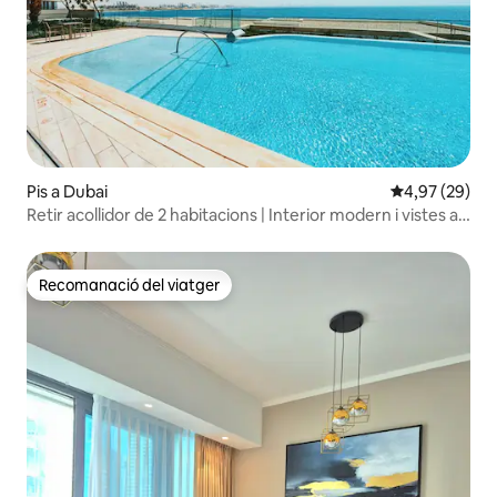
Pis a Dubai
4,97 de puntua
4,97 (29)
Retir acollidor de 2 habitacions | Interior modern i vistes al
mar
Recomanació del viatger
Recomanació del viatger