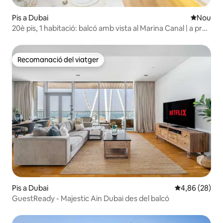
Pis a Dubai
Allotjam
Nou
20è pis, 1 habitació: balcó amb vista al Marina Canal | a prop
de Jbr
Recomanació del viatger
Recomanació del viatger
Pis a Dubai
4,86 de puntua
4,86 (28)
GuestReady - Majestic Ain Dubai des del balcó