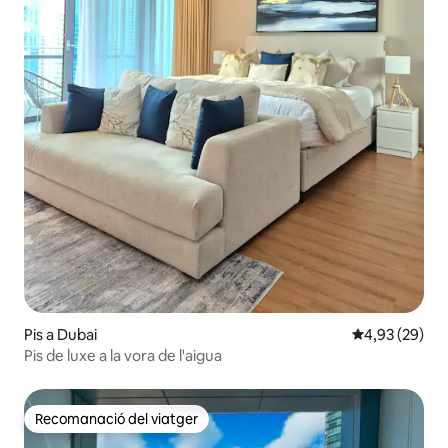
Pis a Dubai
4,93 de puntua
4,93 (29)
Pis de luxe a la vora de l'aigua
Recomanació del viatger
Recomanació del viatger