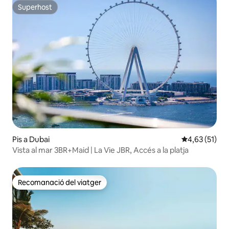
Superhost
Superhost
Pis a Dubai
4,63 de puntu
4,63 (51)
Vista al mar 3BR+Maid | La Vie JBR, Accés a la platja
Recomanació del viatger
Recomanació del viatger