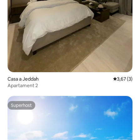
Casa a Jeddah
3,67 de punt
3,67 (3)
Apartament 2
Superhost
Superhost