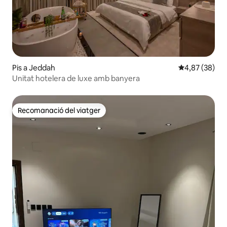
Pis a Jeddah
4,87 de puntua
4,87 (38)
Unitat hotelera de luxe amb banyera
Recomanació del viatger
Recomanació del viatger