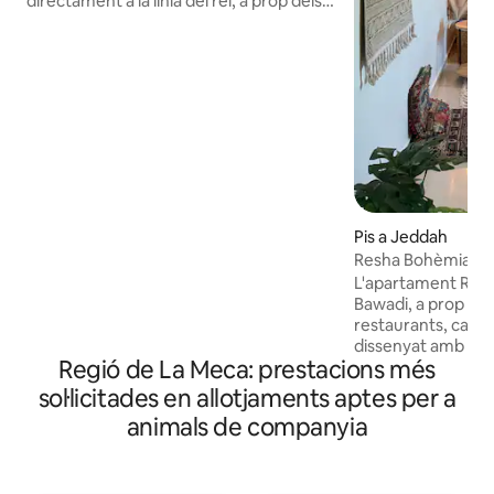
directament a la línia del rei, a prop dels
carrers més importants de Jidda: King
Road, Prince Sultan i Hira Street.
L'apartament és a prop de: • Atelier La
Vie Centre amb una gamma de
restaurants i cafeteries de primera línia.
• Centre comercial Red Sea Mall, centre
comercial Mall of Arabia i centre
comercial City Walk. • Club de temps de
fitnes davant de l'apartament. • Els
hospitals i les clíniques més grans i
importants. • Ubicació ideal a prop de
Pis a Jeddah
l'aeroport, el club de iots i la zona
Resha Bohèmia
costanera. • A més de la seva proximitat
L'apartament Risha 
a molts serveis públics que faciliten la
Bawadi, a prop de s
teva estada.
restaurants, cafeterie
dissenyat amb un 
Regió de La Meca: prestacions més
amb colors càlids
afegeixen un ambie
sol·licitades en allotjaments aptes per a
d'un dormitori tran
animals de companyia
còmoda, una cuina
un bany. Ofereix un
tranquil·la i detall
l'espai un esperit 