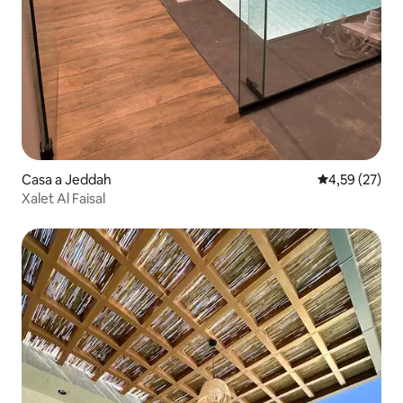
Casa a Jeddah
4,59 de puntua
4,59 (27)
Xalet Al Faisal