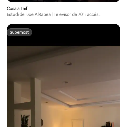
Casa a Taif
Estudi de luxe AlRabea | Televisor de 70" i accés
independent
Superhost
Superhost