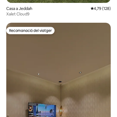
Casa a Jeddah
4,79 de puntuac
4,79 (128)
Xalet Cloud9
Recomanació del viatger
Recomanació del viatger