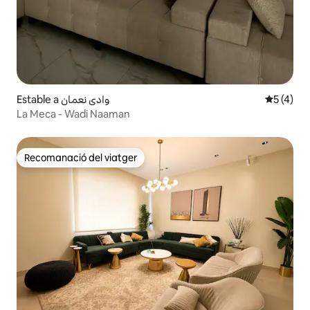
Estable a وادي نعمان
5 de punt
5 (4)
La Meca - Wadi Naaman
Recomanació del viatger
Recomanació del viatger