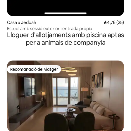
Casa a Jeddah
4,76 de puntu
4,76 (25)
Estudi amb sessió exterior i entrada pròpia
Lloguer d'allotjaments amb piscina aptes
per a animals de companyia
Recomanació del viatger
Recomanació del viatger