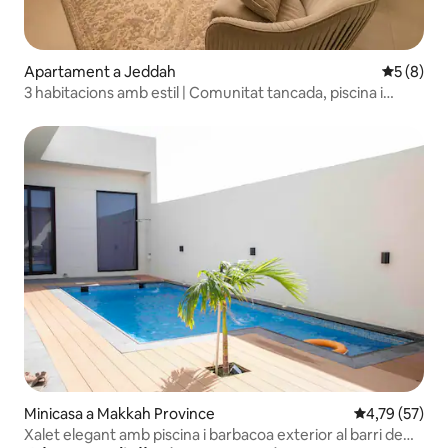
Apartament a Jeddah
5 de punt
5 (8)
3 habitacions amb estil | Comunitat tancada, piscina i
gimnàs
Minicasa a Makkah Province
4,79 de puntu
4,79 (57)
Xalet elegant amb piscina i barbacoa exterior al barri de