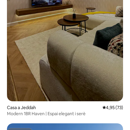
Casa a Jeddah
4,95 de puntua
4,95 (73)
Modern 1BR Haven | Espai elegant i serè