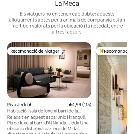
La Meca
Els viatgers no en tenen cap dubte: aquests
allotjaments aptes per a animals de companyia estan
molt ben valorats per la ubicació i la netedat, entre
altres factors.
Recomanació del viatger
Recomanació de
Recomanació del viatger
Principals recoma
Pis a Jeddah
4,99 de puntuació mitjana d'un t
4,99 (115)
Habitació i sala de luxe al barri de la
renaixement
Relaxa't en aquest espai únic i tranquil.
Pis de luxe al barri d'Al Nahda, Jidda Una
ubicació distintiva darrere de Midas