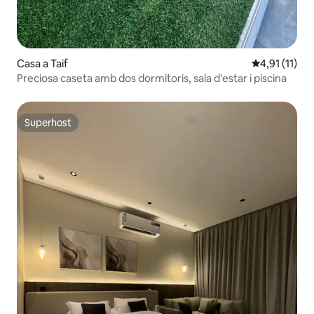
Casa a Taif
4,91 de puntu
4,91 (11)
Preciosa caseta amb dos dormitoris, sala d'estar i piscina
Superhost
Superhost