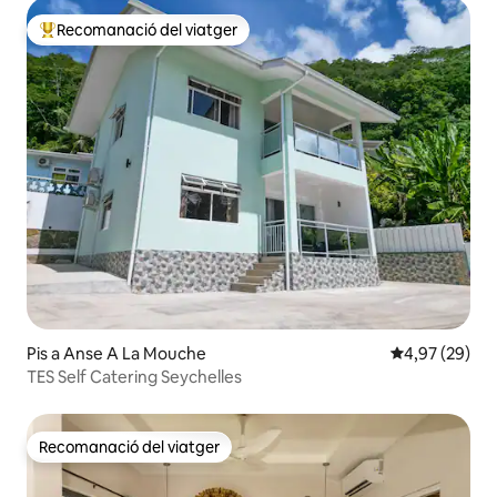
Recomanació del viatger
Principals recomanacions dels viatgers
Pis a Anse A La Mouche
4,97 de puntua
4,97 (29)
TES Self Catering Seychelles
Recomanació del viatger
Recomanació del viatger