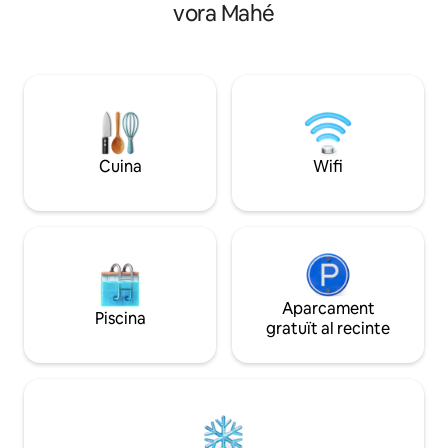
una decoració tropical elegant a tot
vora Mahé
menjar al aire lliur
l'allotjament. Lluminós, airejat i espaiós,
amb llit king size,
ofereix ventiladors de sostre, una
suite amb portes 
terrassa, vistes al mar i dona a la piscina i
principal. - El sego
al jardí. Tots els dormitoris tenen aire
individuals, dutxa,
condicionat i bany privat. Wifi gratuït.
Aire condicionat - 
Ideal per a una escapada relaxant a l'illa.
de golf
Cuina
Wifi
Aparcament
Piscina
gratuït al recinte