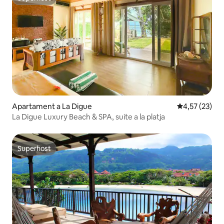
Superhost
Apartament a La Digue
4,57 de puntu
4,57 (23)
La Digue Luxury Beach & SPA, suite a la platja
Superhost
Superhost