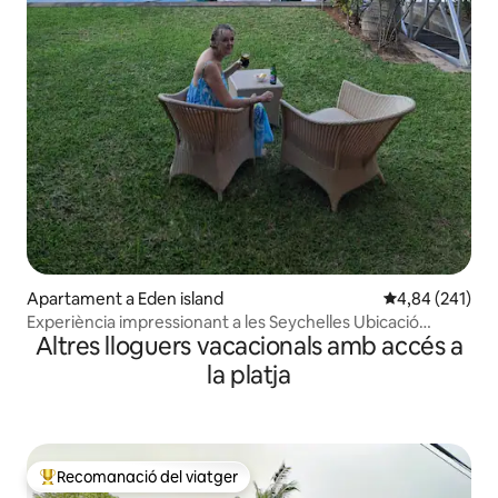
Apartament a Eden island
4,84 de puntuac
4,84 (241)
Experiència impressionant a les Seychelles Ubicació
Altres lloguers vacacionals amb accés a
fantàstica.
la platja
Recomanació del viatger
Principals recomanacions dels viatgers