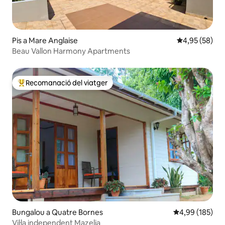
Pis a Mare Anglaise
4,95 de puntua
4,95 (58)
Beau Vallon Harmony Apartments
Recomanació del viatger
Principals recomanacions dels viatgers
Bungalou a Quatre Bornes
4,99 de puntuac
4,99 (185)
Vil·la independent Mazelia