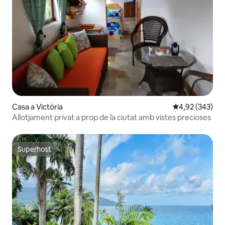
Casa a Victòria
4,92 de puntuac
4,92 (343)
Allotjament privat a prop de la ciutat amb vistes precioses
Superhost
Superhost