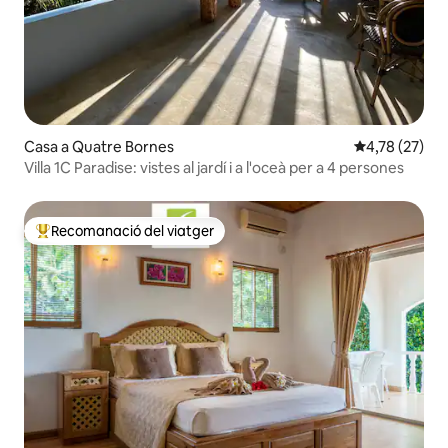
Casa a Quatre Bornes
4,78 de puntu
4,78 (27)
Villa 1C Paradise: vistes al jardí i a l'oceà per a 4 persones
Recomanació del viatger
Principals recomanacions dels viatgers