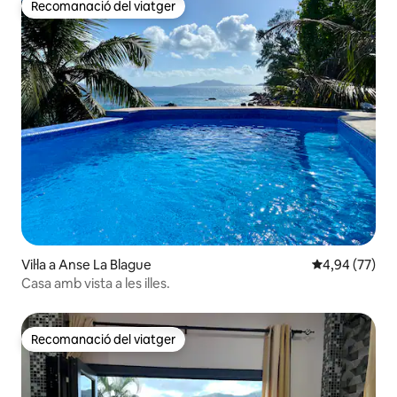
Recomanació del viatger
Recomanació del viatger
Vil·la a Anse La Blague
4,94 de puntua
4,94 (77)
Casa amb vista a les illes.
Recomanació del viatger
Recomanació del viatger