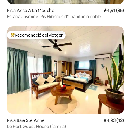
Pis a Anse A La Mouche
4,91 de puntu
4,91 (85)
Estada Jasmine: Pis Hibiscus d'1 habitació doble
Recomanació del viatger
Principals recomanacions dels viatgers
Pis a Baie Ste Anne
4,93 de puntua
4,93 (42)
Le Port Guest House (família)