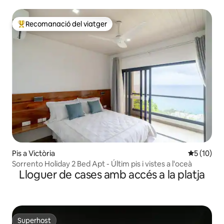
Recomanació del viatger
Principals recomanacions dels viatgers
Pis a Victòria
5 de puntu
5 (10)
Sorrento Holiday 2 Bed Apt - Últim pis i vistes a l'oceà
Lloguer de cases amb accés a la platja
Superhost