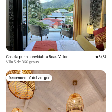
Caseta per a convidats a Beau Vallon
5 de punt
5 (8)
Vil·la 5 de 360 graus
Recomanació del viatger
Recomanació del viatger