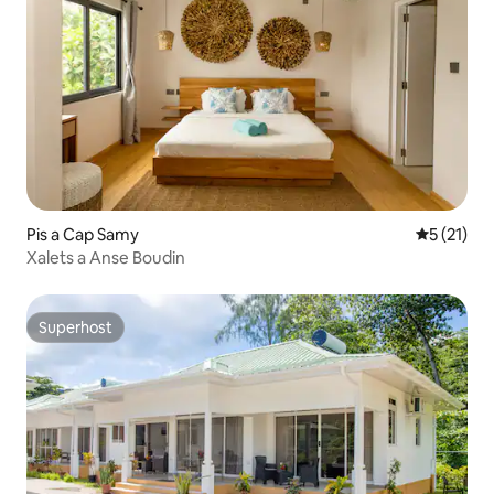
Pis a Cap Samy
5 de puntu
5 (21)
Xalets a Anse Boudin
Superhost
Superhost