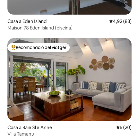
Casa a Eden Island
4,92 de puntua
4,92 (83)
Maison 78 Eden Island (piscina)
Recomanació del viatger
Principals recomanacions dels viatgers
Casa a Baie Ste Anne
5 de puntua
5 (20)
Villa Tamanu