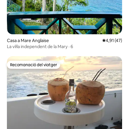
Casa a Mare Anglaise
4,91 de puntu
4,91 (47)
La vil·la independent de la Mary · 6
Recomanació del viatger
Recomanació del viatger