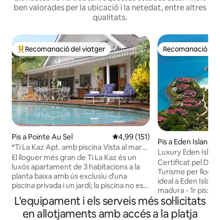
ben valorades per la ubicació i la netedat, entre altres
qualitats.
Recomanació del viatger
Recomanació del 
Principals recomanacions dels viatgers
Recomanació del 
Pis a Pointe Au Sel
4,99 de puntuació mitjana d'un t
4,99 (151)
Pis a Eden Island
*Ti La Kaz Apt. amb piscina Vista al mar
Luxury Eden Island
dutxes exteriors
El lloguer més gran de Ti La Kaz és un
tranquil a prop de 
Certificat pel Dep
luxós apartament de 3 habitacions a la
Turisme per llogar Amb una ubicaci
planta baixa amb ús exclusiu d'una
ideal a Eden Island,
piscina privada i un jardí; la piscina no es
madura - 1r pis: u
comparteix amb el lloguer de la planta
L'equipament i els serveis més sol·licitats
a nens sense accés
de dalt. Dissenyat en estil colonial crioll
- vistes a la badia 
en allotjaments amb accés a la platja
amb un aire modern de casa de platja i
sala d'estar s'obre