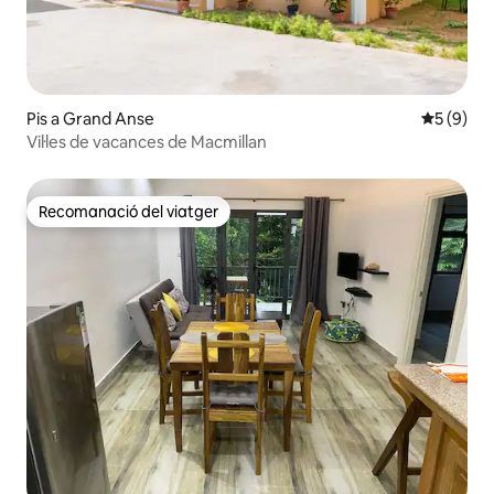
Pis a Grand Anse
5 de punt
5 (9)
Vil·les de vacances de Macmillan
Recomanació del viatger
Recomanació del viatger