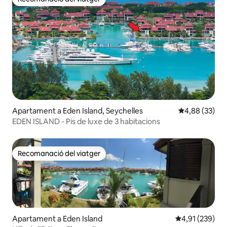
Recomanació del viatger
Apartament a Eden Island, Seychelles
4,88 de puntua
4,88 (33)
EDEN ISLAND - Pis de luxe de 3 habitacions
Recomanació del viatger
Recomanació del viatger
Apartament a Eden Island
4,91 de puntuac
4,91 (239)