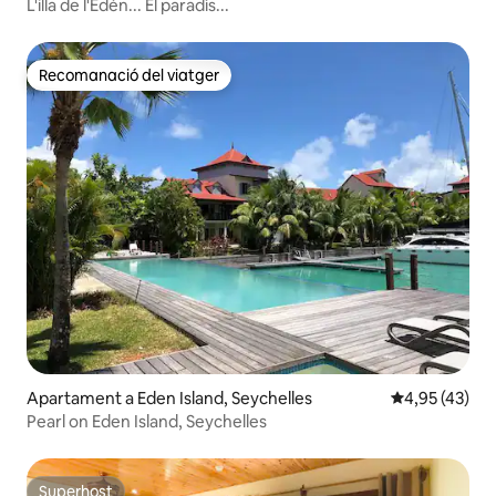
L'illa de l'Edèn... El paradís...
Recomanació del viatger
Recomanació del viatger
Apartament a Eden Island, Seychelles
4,95 de puntua
4,95 (43)
Pearl on Eden Island, Seychelles
Superhost