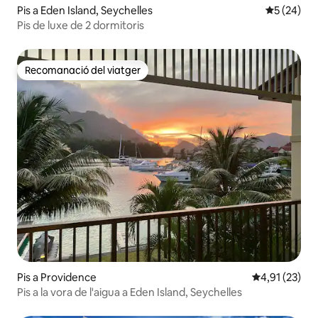
Pis a Eden Island, Seychelles
5 de puntua
5 (24)
Pis de luxe de 2 dormitoris
Recomanació del viatger
Recomanació del viatger
Pis a Providence
4,91 de puntu
4,91 (23)
Pis a la vora de l'aigua a Eden Island, Seychelles