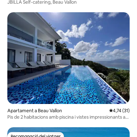
JBILLA Self-catering, Beau Vallon
Apartament a Beau Vallon
4,74 de puntu
4,74 (31)
Pis de 2 habitacions amb piscina i vistes impressionants a
Paradise Heights
Recomanació del viatger