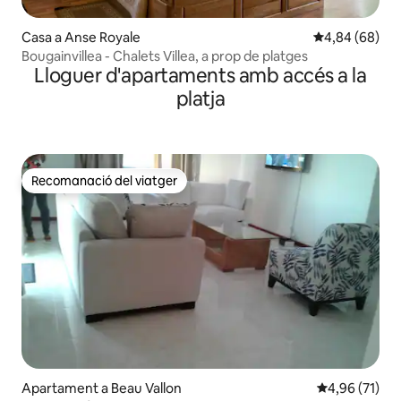
Casa a Anse Royale
4,84 de puntua
4,84 (68)
Bougainvillea - Chalets Villea, a prop de platges
Lloguer d'apartaments amb accés a la
platja
Recomanació del viatger
Recomanació del viatger
Apartament a Beau Vallon
4,96 de puntu
4,96 (71)