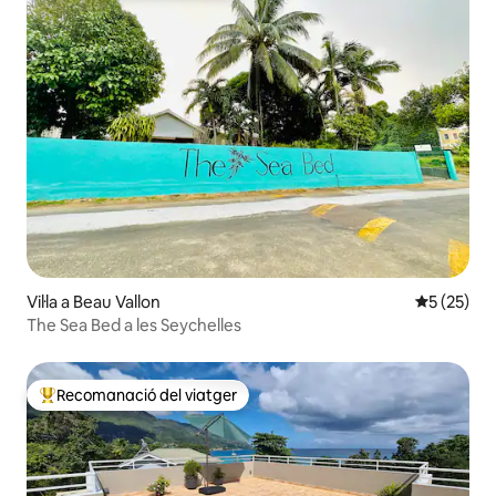
Vil·la a Beau Vallon
5 de puntu
5 (25)
The Sea Bed a les Seychelles
Recomanació del viatger
Principals recomanacions dels viatgers