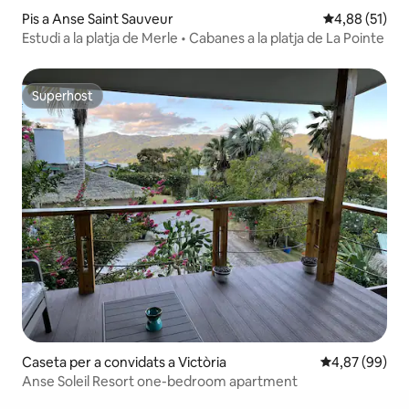
Pis a Anse Saint Sauveur
4,88 de puntu
4,88 (51)
Estudi a la platja de Merle • Cabanes a la platja de La Pointe
Superhost
Superhost
Caseta per a convidats a Victòria
4,87 de puntua
4,87 (99)
Anse Soleil Resort one-bedroom apartment