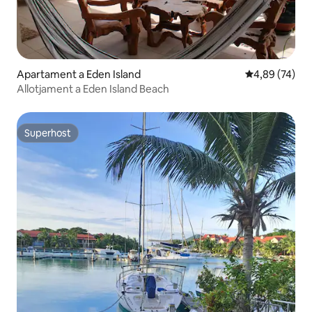
Apartament a Eden Island
4,89 de puntua
4,89 (74)
Allotjament a Eden Island Beach
Superhost
Superhost